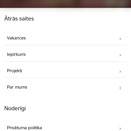
Kājene
Ātrās saites
Vakances
Iepirkumi
Projekti
Par mums
Noderīgi
Privātuma politika