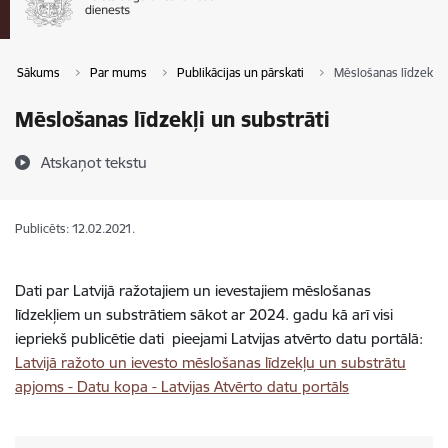
Sākums
Par mums
Publikācijas un pārskati
Mēslošanas līdzekļi u
Mēslošanas līdzekļi un substrāti
Atskaņot tekstu
Publicēts: 12.02.2021.
Dati par Latvijā ražotajiem un ievestajiem mēslošanas
līdzekļiem un substrātiem sākot ar 2024. gadu kā arī visi
iepriekš publicētie dati pieejami Latvijas atvērto datu portālā:
Latvijā ražoto un ievesto mēslošanas līdzekļu un substrātu
apjoms - Datu kopa - Latvijas Atvērto datu portāls