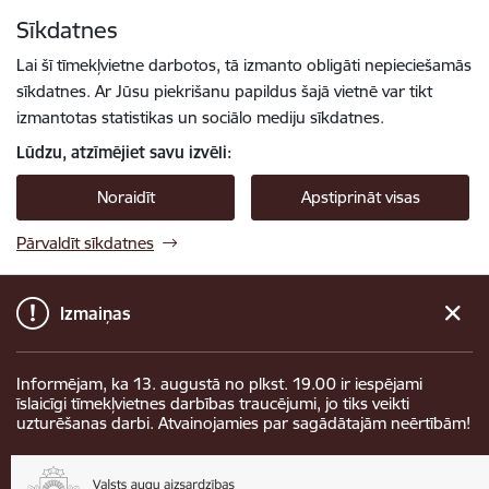
Pāriet uz lapas saturu
Sīkdatnes
Spied
lai meklētu
Enter
Lai šī tīmekļvietne darbotos, tā izmanto obligāti nepieciešamās
sīkdatnes. Ar Jūsu piekrišanu papildus šajā vietnē var tikt
izmantotas statistikas un sociālo mediju sīkdatnes.
Lūdzu, atzīmējiet savu izvēli:
Noraidīt
Apstiprināt visas
Pārvaldīt sīkdatnes
Izmaiņas
Informējam, ka 13. augustā no plkst. 19.00 ir iespējami
īslaicīgi tīmekļvietnes darbības traucējumi, jo tiks veikti
uzturēšanas darbi. Atvainojamies par sagādātajām neērtībām!