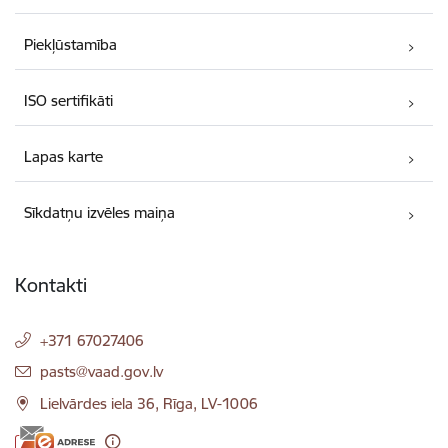
Piekļūstamība
ISO sertifikāti
Lapas karte
Sīkdatņu izvēles maiņa
Kontakti
+371 67027406
E-pasts:
pasts@vaad.gov.lv
Lielvārdes iela 36, Rīga, LV-1006