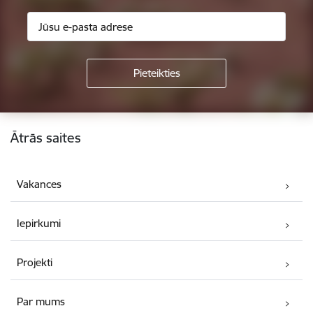
Kājene
Ātrās saites
Vakances
Iepirkumi
Projekti
Par mums