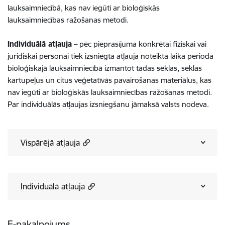
lauksaimniecībā, kas nav iegūti ar bioloģiskās
lauksaimniecības ražošanas metodi.
Individuālā atļauja
– pēc pieprasījuma konkrētai fiziskai vai
juridiskai personai tiek izsniegta atļauja noteiktā laika periodā
bioloģiskajā lauksaimniecībā izmantot tādas sēklas, sēklas
kartupeļus un citus veģetatīvās pavairošanas materiālus, kas
nav iegūti ar bioloģiskās lauksaimniecības ražošanas metodi.
Par individuālās atļaujas izsniegšanu jāmaksā valsts nodeva.
Vispārējā atļauja
Individuālā atļauja
E-pakalpojums