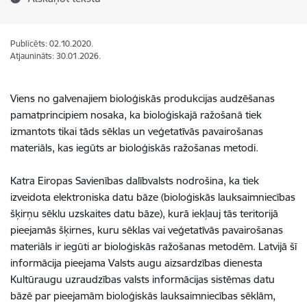
Publicēts: 02.10.2020.
Atjaunināts: 30.01.2026.
Viens no galvenajiem bioloģiskās produkcijas audzēšanas
pamatprincipiem nosaka, ka bioloģiskajā ražošanā tiek
izmantots tikai tāds sēklas un veģetatīvās pavairošanas
materiāls, kas iegūts ar bioloģiskās ražošanas metodi.
Katra Eiropas Savienības dalībvalsts nodrošina, ka tiek
izveidota elektroniska datu bāze (bioloģiskās lauksaimniecības
šķirņu sēklu uzskaites datu bāze), kurā iekļauj tās teritorijā
pieejamās šķirnes, kuru sēklas vai veģetatīvās pavairošanas
materiāls ir iegūti ar bioloģiskās ražošanas metodēm. Latvijā šī
informācija pieejama Valsts augu aizsardzības dienesta
Kultūraugu uzraudzības valsts informācijas sistēmas datu
bāzē par pieejamām bioloģiskās lauksaimniecības sēklām,