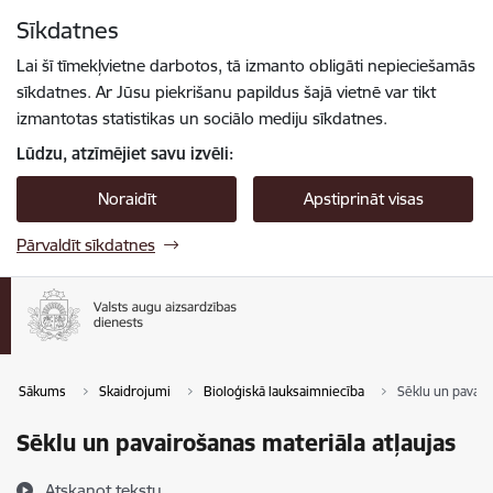
Pāriet uz lapas saturu
Sīkdatnes
Spied
lai meklētu
Enter
Lai šī tīmekļvietne darbotos, tā izmanto obligāti nepieciešamās
sīkdatnes. Ar Jūsu piekrišanu papildus šajā vietnē var tikt
izmantotas statistikas un sociālo mediju sīkdatnes.
Lūdzu, atzīmējiet savu izvēli:
Noraidīt
Apstiprināt visas
Pārvaldīt sīkdatnes
Sākums
Skaidrojumi
Bioloģiskā lauksaimniecība
Sēklu un pavair
Sēklu un pavairošanas materiāla atļaujas
Atskaņot tekstu