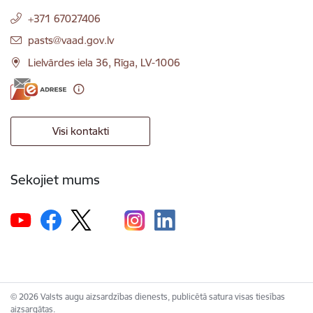
+371 67027406
E-pasts:
pasts@vaad.gov.lv
Lielvārdes iela 36, Rīga, LV-1006
Visi kontakti
Sekojiet mums
© 2026 Valsts augu aizsardzības dienests, publicētā satura visas tiesības
aizsargātas.