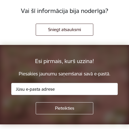
Vai šī informācija bija noderīga?
Sniegt atsauksmi
Esi pirmais, kurš uzzina!
Piesakies jaunumu saņemšanai savā e-pastā.
Kājene