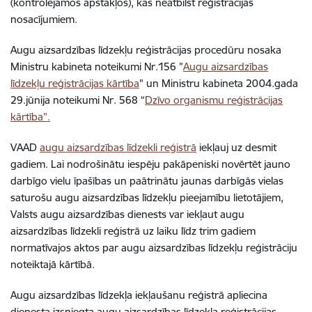
(kontrolējamos apstākļos), kas neatbilst reģistrācijas
nosacījumiem.
Augu aizsardzības līdzekļu reģistrācijas procedūru nosaka
Ministru kabineta noteikumi Nr.156 ”
Augu aizsardzības
līdzekļu reģistrācijas kārtība
" un Ministru kabineta 2004.gada
29.jūnija noteikumi Nr. 568 “
Dzīvo organismu reģistrācijas
kārtība”.
VAAD
augu aizsardzības līdzekli reģistrā
iekļauj uz desmit
gadiem. Lai nodrošinātu iespēju pakāpeniski novērtēt jauno
darbīgo vielu īpašības un paātrinātu jaunas darbīgās vielas
saturošu augu aizsardzības līdzekļu pieejamību lietotājiem,
Valsts augu aizsardzības dienests var iekļaut augu
aizsardzības līdzekli reģistrā uz laiku līdz trim gadiem
normatīvajos aktos par augu aizsardzības līdzekļu reģistrāciju
noteiktajā kārtībā.
Augu aizsardzības līdzekļa iekļaušanu reģistrā apliecina
dienesta izsniegta augu aizsardzības līdzekļa reģistrācijas