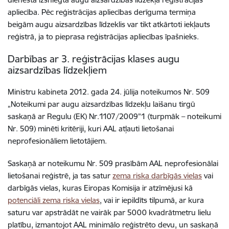
apliecība. Pēc reģistrācijas apliecības derīguma termiņa
beigām augu aizsardzības līdzeklis var tikt atkārtoti iekļauts
reģistrā, ja to pieprasa reģistrācijas apliecības īpašnieks.
Darbības ar 3. reģistrācijas klases augu
aizsardzības līdzekļiem
Ministru kabineta 2012. gada 24. jūlija noteikumos Nr. 509
„Noteikumi par augu aizsardzības līdzekļu laišanu tirgū
saskaņā ar Regulu (EK) Nr.1107/2009”1 (turpmāk – noteikumi
Nr. 509) minēti kritēriji, kuri AAL atļauti lietošanai
neprofesionāliem lietotājiem.
Saskaņā ar noteikumu Nr. 509 prasībām AAL neprofesionālai
lietošanai reģistrē, ja tas satur
zema riska darbīgās vielas
vai
darbīgās vielas, kuras Eiropas Komisija ir atzīmējusi kā
potenciāli zema riska vielas
, vai ir iepildīts tilpumā, ar kura
saturu var apstrādāt ne vairāk par 5000 kvadrātmetru lielu
platību, izmantojot AAL minimālo reģistrēto devu, un saskaņā