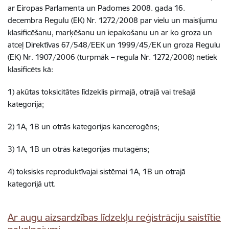
ar Eiropas Parlamenta un Padomes 2008. gada 16.
decembra Regulu (EK) Nr. 1272/2008 par vielu un maisījumu
klasificēšanu, marķēšanu un iepakošanu un ar ko groza un
atceļ Direktīvas 67/548/EEK un 1999/45/EK un groza Regulu
(EK) Nr. 1907/2006 (turpmāk – regula Nr. 1272/2008) netiek
klasificēts kā:
1) akūtas toksicitātes līdzeklis pirmajā, otrajā vai trešajā
kategorijā;
2) 1A, 1B un otrās kategorijas kancerogēns;
3) 1A, 1B un otrās kategorijas mutagēns;
4) toksisks reproduktīvajai sistēmai 1A, 1B un otrajā
kategorijā utt.
Ar augu aizsardzības līdzekļu reģistrāciju saistītie