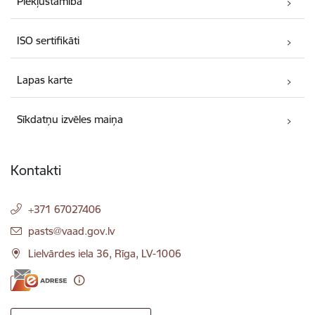
Piekļūstamība
ISO sertifikāti
Lapas karte
Sīkdatņu izvēles maiņa
Kontakti
+371 67027406
E-pasts:
pasts@vaad.gov.lv
Lielvārdes iela 36, Rīga, LV-1006