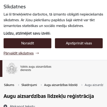
Pāriet uz lapas saturu
Sīkdatnes
Spied
lai meklētu
Enter
Lai šī tīmekļvietne darbotos, tā izmanto obligāti nepieciešamās
sīkdatnes. Ar Jūsu piekrišanu papildus šajā vietnē var tikt
izmantotas statistikas un sociālo mediju sīkdatnes.
Lūdzu, atzīmējiet savu izvēli:
Noraidīt
Apstiprināt visas
Pārvaldīt sīkdatnes
Sākums
Skaidrojumi
Augu aizsardzības līdzekļi
Augu aizsardzības
Augu aizsardzības līdzekļu reģistrācija
Atskaņot tekstu