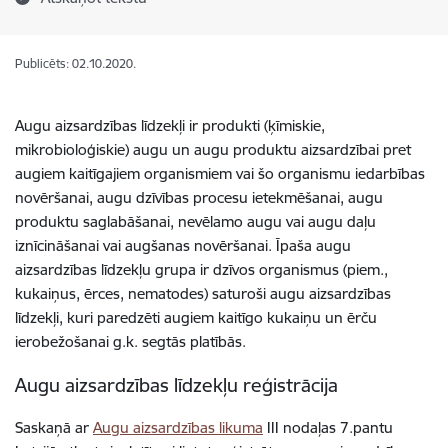
Publicēts: 02.10.2020.
Augu aizsardzības līdzekļi
ir produkti (ķīmiskie,
mikrobioloģiskie) augu un augu produktu aizsardzībai pret
augiem kaitīgajiem organismiem vai šo organismu iedarbības
novēršanai, augu dzīvības procesu ietekmēšanai, augu
produktu saglabāšanai, nevēlamo augu vai augu daļu
iznīcināšanai vai augšanas novēršanai. Īpaša augu
aizsardzības līdzekļu grupa ir dzīvos organismus (piem.,
kukaiņus, ērces, nematodes) saturoši augu aizsardzības
līdzekļi, kuri paredzēti augiem kaitīgo kukaiņu un ērču
ierobežošanai g.k. segtās platībās.
Augu aizsardzības līdzekļu reģistrācija
Saskaņā ar
Augu aizsardzības likuma
III nodaļas 7.pantu