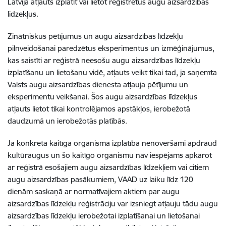
Latvijā atļauts izplatīt vai lietot reģistrētus augu aizsardzības
līdzekļus.
Zinātniskus pētījumus un augu aizsardzības līdzekļu
pilnveidošanai paredzētus eksperimentus un izmēģinājumus,
kas saistīti ar reģistrā neesošu augu aizsardzības līdzekļu
izplatīšanu un lietošanu vidē, atļauts veikt tikai tad, ja saņemta
Valsts augu aizsardzības dienesta atļauja pētījumu un
eksperimentu veikšanai. Šos augu aizsardzības līdzekļus
atļauts lietot tikai kontrolējamos apstākļos, ierobežotā
daudzumā un ierobežotās platībās.
Ja konkrēta kaitīgā organisma izplatība nenovēršami apdraud
kultūraugus un šo kaitīgo organismu nav iespējams apkarot
ar reģistrā esošajiem augu aizsardzības līdzekļiem vai citiem
augu aizsardzības pasākumiem, VAAD uz laiku līdz 120
dienām saskaņā ar normatīvajiem aktiem par augu
aizsardzības līdzekļu reģistrāciju var izsniegt atļauju tādu augu
aizsardzības līdzekļu ierobežotai izplatīšanai un lietošanai