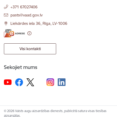
+371 67027406
E-pasts:
pasts@vaad.gov.lv
Lielvārdes iela 36, Rīga, LV-1006
Visi kontakti
Sekojiet mums
© 2026 Valsts augu aizsardzības dienests, publicētā satura visas tiesības
aizsargātas.