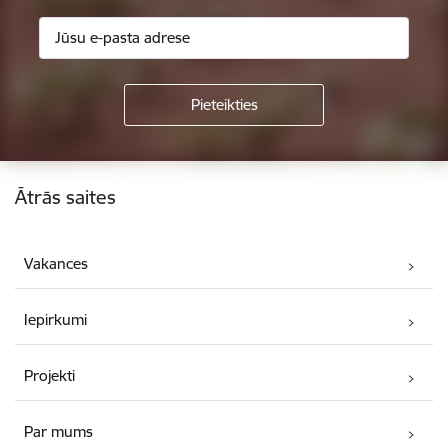
Kājene
Ātrās saites
Vakances
Iepirkumi
Projekti
Par mums