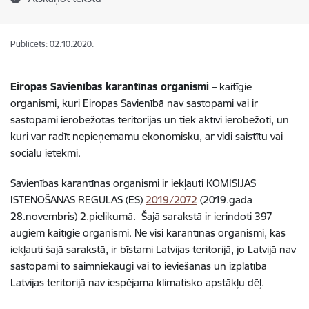
Publicēts: 02.10.2020.
Eiropas Savienības karantīnas organismi
– kaitīgie
organismi, kuri Eiropas Savienībā nav sastopami vai ir
sastopami ierobežotās teritorijās un tiek aktīvi ierobežoti, un
kuri var radīt nepieņemamu ekonomisku, ar vidi saistītu vai
sociālu ietekmi.
Savienības karantīnas organismi ir iekļauti KOMISIJAS
ĪSTENOŠANAS REGULAS (ES)
2019/2072
(2019.gada
28.novembris) 2.pielikumā. Šajā sarakstā ir ierindoti 397
augiem kaitīgie organismi. Ne visi karantīnas organismi, kas
iekļauti šajā sarakstā, ir bīstami Latvijas teritorijā, jo Latvijā nav
sastopami to saimniekaugi vai to ieviešanās un izplatība
Latvijas teritorijā nav iespējama klimatisko apstākļu dēļ.