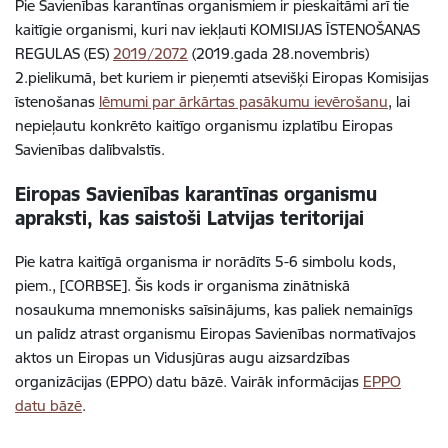
Pie Savienības karantīnas organismiem ir pieskaitāmi arī tie
kaitīgie organismi, kuri nav iekļauti KOMISIJAS ĪSTENOŠANAS
REGULAS (ES)
2019/2072
(2019.gada 28.novembris)
2.pielikumā, bet kuriem ir pieņemti atsevišķi Eiropas Komisijas
īstenošanas
lēmumi par ārkārtas pasākumu ievērošanu
, lai
nepieļautu konkrēto kaitīgo organismu izplatību Eiropas
Savienības dalībvalstīs.
Eiropas Savienības karantīnas organismu
apraksti, kas saistoši Latvijas teritorijai
Pie katra kaitīgā organisma ir norādīts 5-6 simbolu kods,
piem.,
[CORBSE]
. Šis kods ir organisma zinātniskā
nosaukuma mnemonisks saīsinājums, kas paliek nemainīgs
un palīdz atrast organismu Eiropas Savienības normatīvajos
aktos un Eiropas un Vidusjūras augu aizsardzības
organizācijas (EPPO) datu bāzē. Vairāk informācijas
EPPO
datu bāzē
.