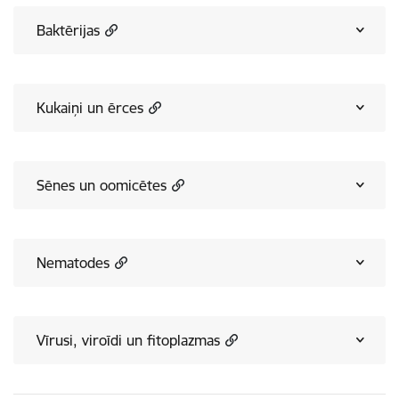
Baktērijas
Kukaiņi un ērces
Sēnes un oomicētes
Nematodes
Vīrusi, viroīdi un fitoplazmas