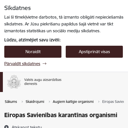
Pāriet uz lapas saturu
Sīkdatnes
Spied
lai meklētu
Enter
Lai šī tīmekļvietne darbotos, tā izmanto obligāti nepieciešamās
sīkdatnes. Ar Jūsu piekrišanu papildus šajā vietnē var tikt
izmantotas statistikas un sociālo mediju sīkdatnes.
Lūdzu, atzīmējiet savu izvēli:
Noraidīt
Apstiprināt visas
Pārvaldīt sīkdatnes
Sākums
Skaidrojumi
Augiem kaitīgie organismi
Eiropas Savienīb
Eiropas Savienības karantīnas organismi
Atskaņot tekstu