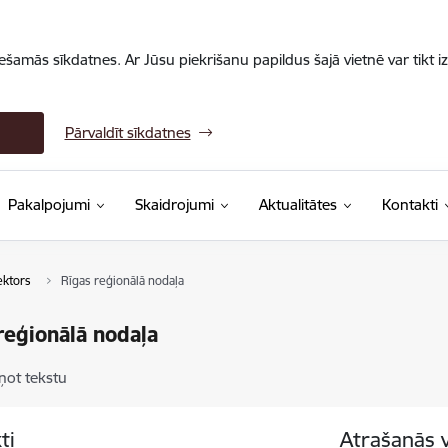
iešamās sīkdatnes. Ar Jūsu piekrišanu papildus šajā vietnē var tikt i
Pārvaldīt sīkdatnes
Pakalpojumi
Skaidrojumi
Aktualitātes
Kontakti
ektors
Rīgas reģionālā nodaļa
reģionālā nodaļa
ņot tekstu
ti
Atrašanās 