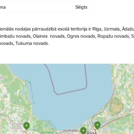
ena
Slēgts
ionālās nodaļas pārraudzībā esošā teritorija ir Rīga, Jūrmala, Ād
imbažu novads, Olaines novads, Ogres novads, Ropažu novads, Sa
 novads, Tukuma novads.