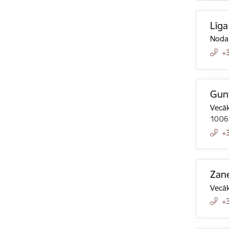
Līga
Nodaļ
+
Gunt
Vecāk
1006
+
Zan
Vecāk
+