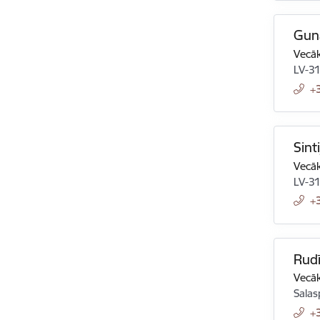
Guna
Vecāk
LV-3
+
Sint
Vecāk
LV-3
+
Rudī
Vecāk
Salas
+