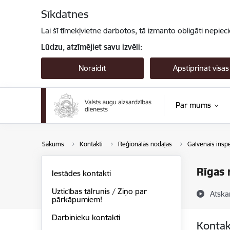
Pāriet uz lapas saturu
Sīkdatnes
Lai šī tīmekļvietne darbotos, tā izmanto obligāti nepiec
Lūdzu, atzīmējiet savu izvēli:
Noraidīt
Apstiprināt visas
Par mums
Sākums
Kontakti
Reģionālās nodaļas
Galvenais insp
Rīgas 
Iestādes kontakti
Uzticības tālrunis / Ziņo par
Atska
pārkāpumiem!
Darbinieku kontakti
Kontak