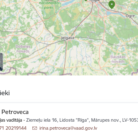
ieki
a Petroveca
as vadītāja
-
Ziemeļu iela 16, Lidosta "Rīga", Mārupes nov., LV-105
71 20219144
E-pasts:
irina.petroveca@vaad.gov.lv