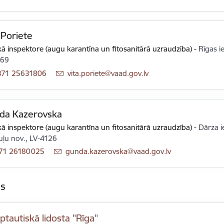
 Poriete
ā inspektore (augu karantīna un fitosanitārā uzraudzība)
-
Rīgas ie
169
371 25631806
E-pasts:
vita.poriete@vaad.gov.lv
da Kazerovska
ā inspektore (augu karantīna un fitosanitārā uzraudzība)
-
Dārza ie
uļu nov., LV-4126
71 26180025
E-pasts:
gunda.kazerovska@vaad.gov.lv
as
ptautiskā lidosta "Rīga"