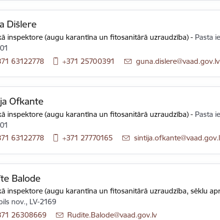
 Dišlere
ā inspektore (augu karantīna un fitosanitārā uzraudzība)
-
Pasta i
101
371 63122778
+371 25700391
E-pasts:
guna.dislere@vaad.gov.lv
ija Ofkante
ā inspektore (augu karantīna un fitosanitārā uzraudzība)
-
Pasta i
101
371 63122778
+371 27770165
E-pasts:
sintija.ofkante@vaad.gov.l
te Balode
ā inspektore (augu karantīna un fitosanitārā uzraudzība, sēklu apr
pils nov., LV-2169
371 26308669
E-pasts:
Rudite.Balode@vaad.gov.lv