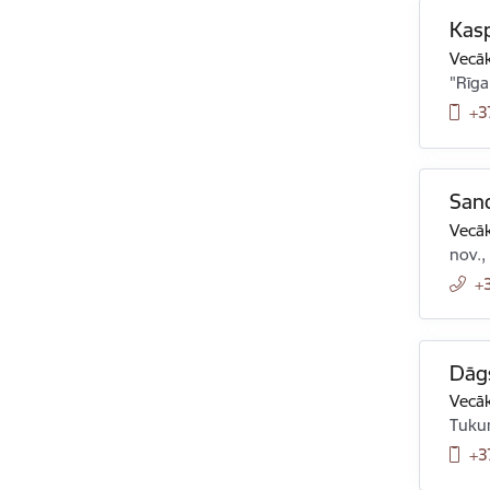
Kas
Vecāk
"Rīga
+3
San
Vecāk
nov.,
+
Dāg
Vecāk
Tukum
+3