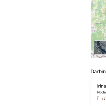
Darbin
Irin
Nodaļ
+3