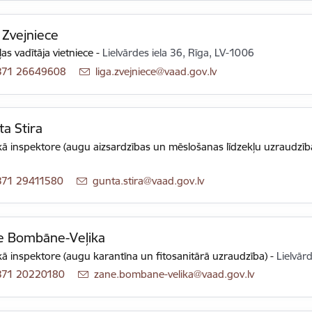
 Zvejniece
as vadītāja vietniece
-
Lielvārdes iela 36, Rīga, LV-1006
371 26649608
E-pasts:
liga.zvejniece@vaad.gov.lv
a Stira
ā inspektore (augu aizsardzības un mēslošanas līdzekļu uzraudzīb
371 29411580
E-pasts:
gunta.stira@vaad.gov.lv
e Bombāne-Veļika
ā inspektore (augu karantīna un fitosanitārā uzraudzība)
-
Lielvār
371 20220180
E-pasts:
zane.bombane-velika@vaad.gov.lv