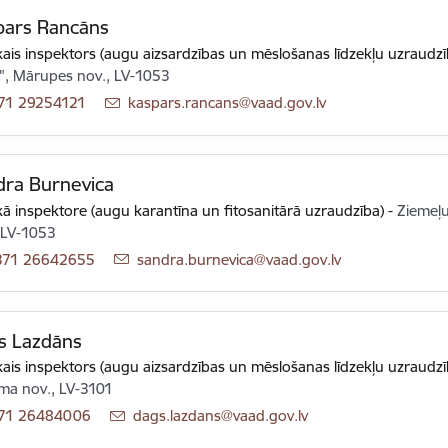
pars Rancāns
ais inspektors (augu aizsardzības un mēslošanas līdzekļu uzraudzī
", Mārupes nov., LV-1053
71 29254121
E-pasts:
kaspars.rancans@vaad.gov.lv
dra Burnevica
ā inspektore (augu karantīna un fitosanitārā uzraudzība)
-
Ziemeļu
 LV-1053
371 26642655
E-pasts:
sandra.burnevica@vaad.gov.lv
s Lazdāns
ais inspektors (augu aizsardzības un mēslošanas līdzekļu uzraudzī
a nov., LV-3101
71 26484006
E-pasts:
dags.lazdans@vaad.gov.lv