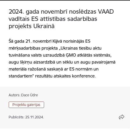
2024. gada novembrī noslēdzas VAAD
vadītais ES attīstības sadarbības
projekts Ukrainā
Šā gada 21. novembrī Kijivā norisinājās ES
mērķsadarbības projekta „Ukrainas tiesību aktu
tuvināšana valsts uzraudzībā ĢMO atklātās sistēmās,
augu šķirņu aizsardzībā un sēklu un augu pavairojamā
materiāla ražošanā saskaņā ar ES normām un
standartiem” rezultātu atskaites konference.
Autors:
Dace Ūdre
Projektu galerijas
Publicēts: 25.11.2024.