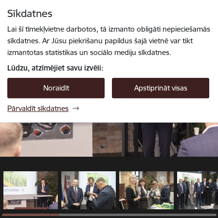
Pāriet uz lapas saturu
Sīkdatnes
1 / 14
Spied
lai meklētu
Enter
Lai šī tīmekļvietne darbotos, tā izmanto obligāti nepieciešamās
sīkdatnes. Ar Jūsu piekrišanu papildus šajā vietnē var tikt
izmantotas statistikas un sociālo mediju sīkdatnes.
Lūdzu, atzīmējiet savu izvēli:
Noraidīt
Apstiprināt visas
Pārvaldīt sīkdatnes