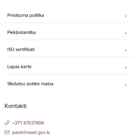
Privātuma politika
Piekļūstamība
ISO sertifikāti
Lapas karte
Sīkdatņu izvēles maiņa
Kontakti
+371 67027406
E-pasts:
pasts@vaad.gov.lv