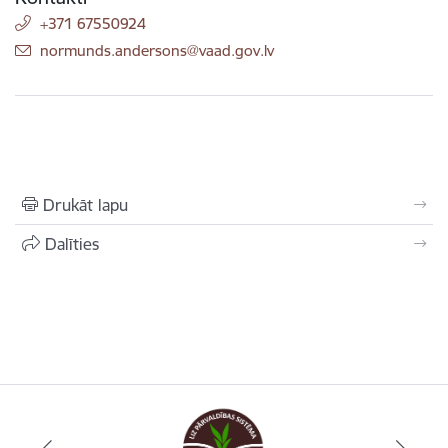
+371 67550924
E-pasts:
normunds.andersons@vaad.gov.lv
Drukāt lapu
Dalīties