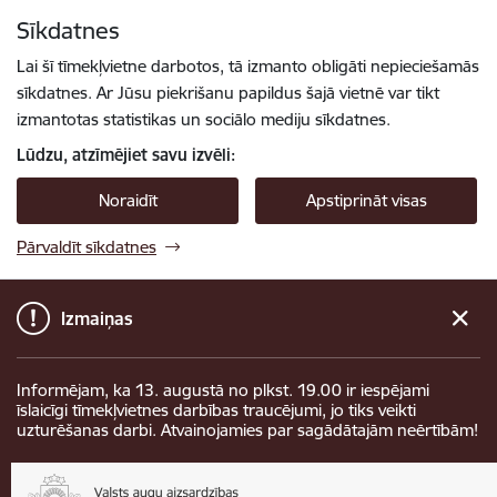
Pāriet uz lapas saturu
Sīkdatnes
Spied
lai meklētu
Enter
Lai šī tīmekļvietne darbotos, tā izmanto obligāti nepieciešamās
sīkdatnes. Ar Jūsu piekrišanu papildus šajā vietnē var tikt
izmantotas statistikas un sociālo mediju sīkdatnes.
Lūdzu, atzīmējiet savu izvēli:
Noraidīt
Apstiprināt visas
Pārvaldīt sīkdatnes
Izmaiņas
Informējam, ka 13. augustā no plkst. 19.00 ir iespējami
īslaicīgi tīmekļvietnes darbības traucējumi, jo tiks veikti
uzturēšanas darbi. Atvainojamies par sagādātajām neērtībām!