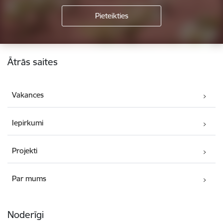
Kājene
Ātrās saites
Vakances
Iepirkumi
Projekti
Par mums
Noderīgi