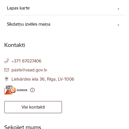
Lapas karte
Sīkdatņu izvēles maiņa
Kontakti
+371 67027406
E-pasts:
pasts@vaad.gov.lv
Lielvārdes iela 36, Rīga, LV-1006
Visi kontakti
Sekojiet mums