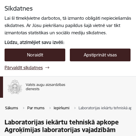
Pāriet uz lapas saturu
Sīkdatnes
Spied
lai meklētu
Enter
Lai šī tīmekļvietne darbotos, tā izmanto obligāti nepieciešamās
sīkdatnes. Ar Jūsu piekrišanu papildus šajā vietnē var tikt
izmantotas statistikas un sociālo mediju sīkdatnes.
Lūdzu, atzīmējiet savu izvēli:
Noraidīt
Apstiprināt visas
Pārvaldīt sīkdatnes
Sākums
Par mums
Iepirkumi
Laboratorijas iekārtu tehniskā apk
Laboratorijas iekārtu tehniskā apkope
Agroķīmijas laboratorijas vajadzībām