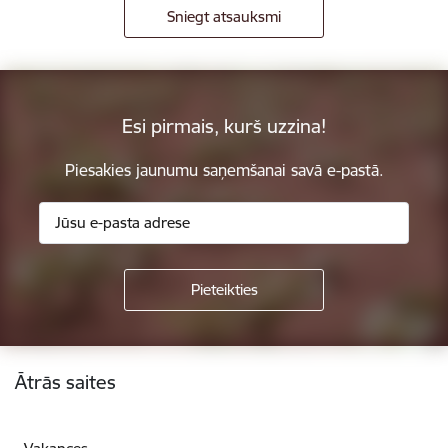
Sniegt atsauksmi
Esi pirmais, kurš uzzina!
Piesakies jaunumu saņemšanai savā e-pastā.
Kājene
Ātrās saites