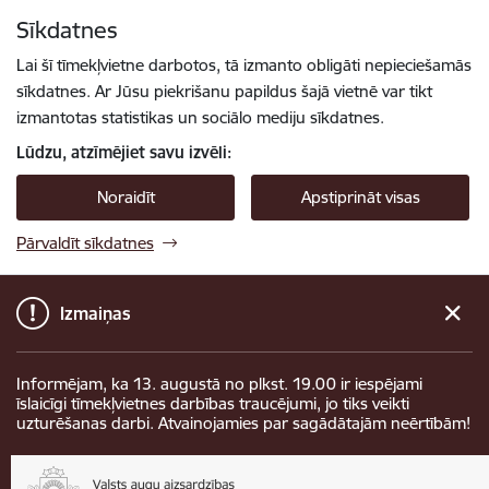
Pāriet uz lapas saturu
Sīkdatnes
Spied
lai meklētu
Enter
Lai šī tīmekļvietne darbotos, tā izmanto obligāti nepieciešamās
sīkdatnes. Ar Jūsu piekrišanu papildus šajā vietnē var tikt
izmantotas statistikas un sociālo mediju sīkdatnes.
Lūdzu, atzīmējiet savu izvēli:
Noraidīt
Apstiprināt visas
Pārvaldīt sīkdatnes
Izmaiņas
Informējam, ka 13. augustā no plkst. 19.00 ir iespējami
īslaicīgi tīmekļvietnes darbības traucējumi, jo tiks veikti
uzturēšanas darbi. Atvainojamies par sagādātajām neērtībām!