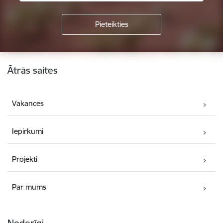
Kājene
Ātrās saites
Vakances
Iepirkumi
Projekti
Par mums