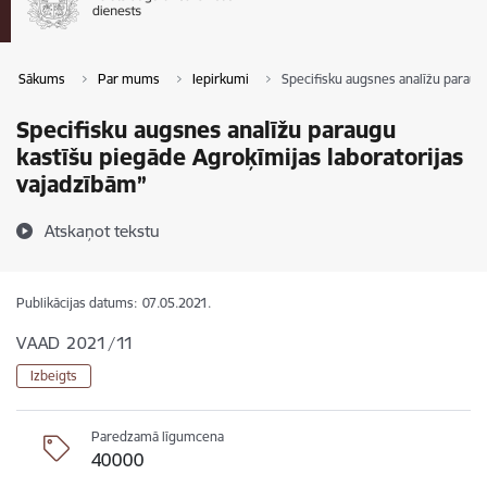
Sākums
Par mums
Iepirkumi
Specifisku augsnes analīžu paraug
Specifisku augsnes analīžu paraugu
kastīšu piegāde Agroķīmijas laboratorijas
vajadzībām”
Atskaņot tekstu
Publikācijas datums:
07.05.2021.
VAAD 2021/11
Izbeigts
Paredzamā līgumcena
40000