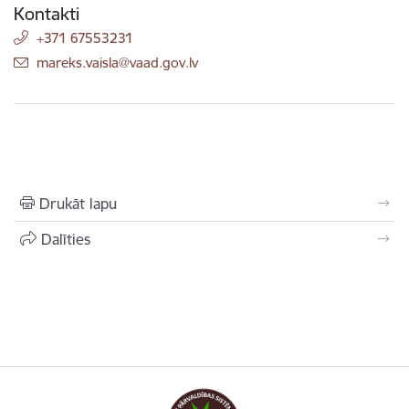
Kontakti
+371 67553231
E-pasts:
mareks.vaisla@vaad.gov.lv
Drukāt lapu
Dalīties