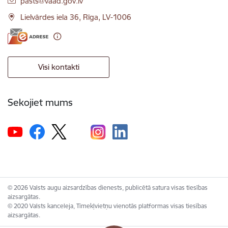
E-pasts:
pasts@vaad.gov.lv
Lielvārdes iela 36, Rīga, LV-1006
Visi kontakti
Sekojiet mums
© 2026 Valsts augu aizsardzības dienests, publicētā satura visas tiesības
aizsargātas.
© 2020 Valsts kanceleja, Tīmekļvietņu vienotās platformas visas tiesības
aizsargātas.