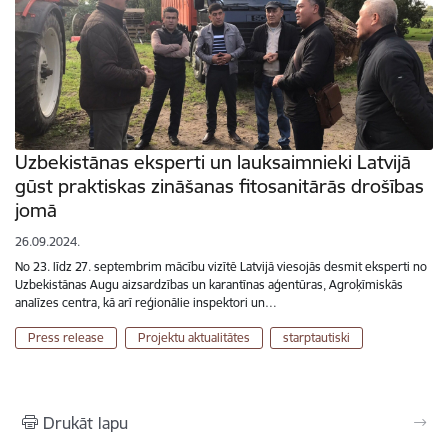
Uzbekistānas eksperti un lauksaimnieki Latvijā
gūst praktiskas zināšanas fitosanitārās drošības
jomā
26.09.2024.
No 23. līdz 27. septembrim mācību vizītē Latvijā viesojās desmit eksperti no
Uzbekistānas Augu aizsardzības un karantīnas aģentūras, Agroķīmiskās
analīzes centra, kā arī reģionālie inspektori un…
Press release
Projektu aktualitātes
starptautiski
Drukāt lapu