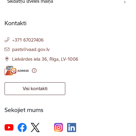
Sīkdatņu izvēles maiņa
Kontakti
+371 67027406
E-pasts:
pasts@vaad.gov.lv
Lielvārdes iela 36, Rīga, LV-1006
Visi kontakti
Sekojiet mums