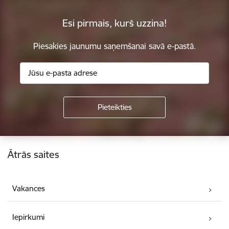
Esi pirmais, kurš uzzina!
Piesakies jaunumu saņemšanai savā e-pastā.
Kājene
Ātrās saites
Vakances
Iepirkumi