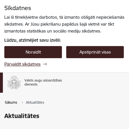
Pāriet uz lapas saturu
Sīkdatnes
Spied
lai meklētu
Enter
Lai šī tīmekļvietne darbotos, tā izmanto obligāti nepieciešamās
sīkdatnes. Ar Jūsu piekrišanu papildus šajā vietnē var tikt
izmantotas statistikas un sociālo mediju sīkdatnes.
Lūdzu, atzīmējiet savu izvēli:
Noraidīt
Apstiprināt visas
Pārvaldīt sīkdatnes
Sākums
Aktualitātes
Aktualitātes