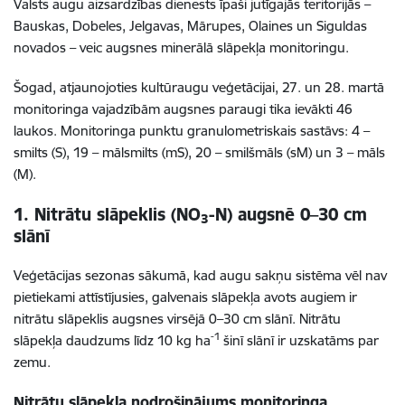
Valsts augu aizsardzības dienests īpaši jutīgajās teritorijās –
Bauskas, Dobeles, Jelgavas, Mārupes, Olaines un Siguldas
novados – veic augsnes minerālā slāpekļa monitoringu.
Šogad, atjaunojoties kultūraugu veģetācijai, 27. un 28. martā
monitoringa vajadzībām augsnes paraugi tika ievākti 46
laukos. Monitoringa punktu granulometriskais sastāvs: 4 –
smilts (S), 19 – mālsmilts (mS), 20 – smilšmāls (sM) un 3 – māls
(M).
1. Nitrātu slāpeklis (NO
-N) augsnē 0–30 cm
3
slānī
Veģetācijas sezonas sākumā, kad augu sakņu sistēma vēl nav
pietiekami attīstījusies, galvenais slāpekļa avots augiem ir
nitrātu slāpeklis augsnes virsējā 0–30 cm slānī. Nitrātu
-1
slāpekļa daudzums līdz 10 kg ha
šinī slānī ir uzskatāms par
zemu.
Nitrātu slāpekļa nodrošinājums monitoringa