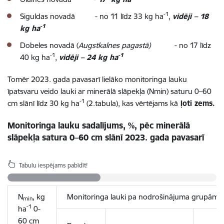
-1
Siguldas novadā - no 11 līdz 33 kg ha
,
vidēji – 18
-1
kg ha
Dobeles novadā (
Augstkalnes pagastā)
- no 17 līdz
-1
-1
40 kg ha
,
vidēji – 24 kg ha
Tomēr 2023. gada pavasarī lielāko monitoringa lauku
īpatsvaru veido lauki ar minerālā slāpekļa (Nmin) saturu 0–60
-1
cm slānī līdz 30 kg ha
(2.tabula), kas vērtējams kā
ļoti zems
.
Monitoringa lauku sadalījums, %, pēc minerālā
slāpekļa satura
0–60 cm slānī 2023. gada pavasarī
Tabulu iespējams pabīdīt!
N
, kg
Monitoringa lauki pa nodrošinājuma grupām, %
min
-1
ha
0-
60 cm