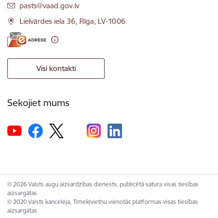
E-pasts:
pasts@vaad.gov.lv
Lielvārdes iela 36, Rīga, LV-1006
Visi kontakti
Sekojiet mums
© 2026 Valsts augu aizsardzības dienests, publicētā satura visas tiesības
aizsargātas.
© 2020 Valsts kanceleja, Tīmekļvietņu vienotās platformas visas tiesības
aizsargātas.