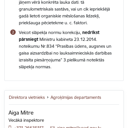
jāņem vērā konkrēta lauka dati: tā
granulometriskais sastāvs, vai un cik iepriekšējā
gadā lietoti organiskie mēslošanas līdzekļi,
priekšauga pēcietekme u. c. faktori.
Veicot slāpekļa normu korekciju,
nedrīkst
pārsniegt
Ministru kabineta 23.12.2014.
noteikumu Nr.834 “
Prasības ūdens, augsnes un
gaisa aizsardzībai no lauksaimnieciskās darbības
izraisīta piesārņojuma” 3.pielikumā noteiktās
slāpekļa normas.
Direktora vietnieks
Agroķīmijas departaments
Aiga Mitre
Vecākā inspektore
+371 26635117
E-pasts:
aiga.mitre@vaad.gov.lv