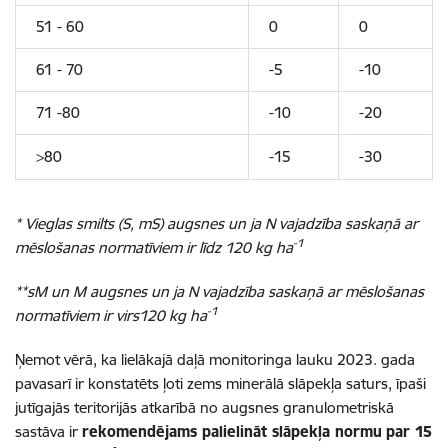
51 - 60
0
0
61 - 70
-5
-10
71 -80
-10
-20
>80
-15
-30
* Vieglas smilts (S, mS) augsnes un ja N vajadzība saskaņā ar
-1
mēslošanas normatīviem ir līdz 120 kg ha
**sM un M augsnes un ja N vajadzība saskaņā ar mēslošanas
-1
normatīviem ir virs120 kg ha
Ņemot vērā, ka lielākajā daļā monitoringa lauku 2023. gada
pavasarī ir konstatēts ļoti zems minerālā slāpekļa saturs, īpaši
jutīgajās teritorijās atkarībā no augsnes granulometriskā
sastāva ir
rekomendējams palielināt slāpekļa normu
par 15