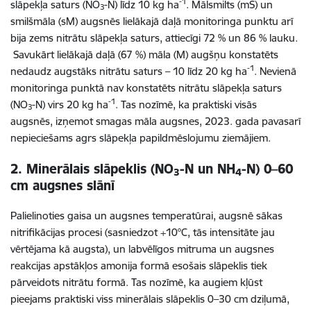
-1
slāpekļa saturs (NO
-N) līdz 10 kg ha
. Mālsmilts (mS) un
3
smilšmāla (sM) augsnēs lielākajā daļā monitoringa punktu arī
bija zems nitrātu slāpekļa saturs, attiecīgi 72 % un 86 % lauku.
Savukārt lielākajā daļā (67 %) māla (M) augšņu konstatēts
-1
nedaudz augstāks nitrātu saturs – 10 līdz 20 kg ha
. Nevienā
monitoringa punktā nav konstatēts nitrātu slāpekļa saturs
-1
(NO
-N) virs 20 kg ha
. Tas nozīmē, ka praktiski visās
3
augsnēs, izņemot smagas māla augsnes, 2023. gada pavasarī
nepieciešams agrs slāpekļa papildmēslojumu ziemājiem.
2. Minerālais slāpeklis (NO
-N un NH
-N) 0–60
3
4
cm augsnes slānī
Palielinoties gaisa un augsnes temperatūrai, augsnē sākas
nitrifikācijas procesi (sasniedzot +10°C, tās intensitāte jau
vērtējama kā augsta), un labvēlīgos mitruma un augsnes
reakcijas apstākļos amonija formā esošais slāpeklis tiek
pārveidots nitrātu formā. Tas nozīmē, ka augiem kļūst
pieejams praktiski viss minerālais slāpeklis 0–30 cm dziļumā,