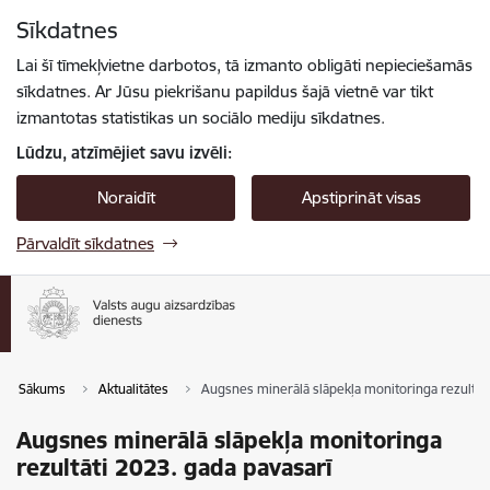
Pāriet uz lapas saturu
Sīkdatnes
Spied
lai meklētu
Enter
Lai šī tīmekļvietne darbotos, tā izmanto obligāti nepieciešamās
sīkdatnes. Ar Jūsu piekrišanu papildus šajā vietnē var tikt
izmantotas statistikas un sociālo mediju sīkdatnes.
Lūdzu, atzīmējiet savu izvēli:
Noraidīt
Apstiprināt visas
Pārvaldīt sīkdatnes
Sākums
Aktualitātes
Augsnes minerālā slāpekļa monitoringa rezultāti
Augsnes minerālā slāpekļa monitoringa
rezultāti 2023. gada pavasarī