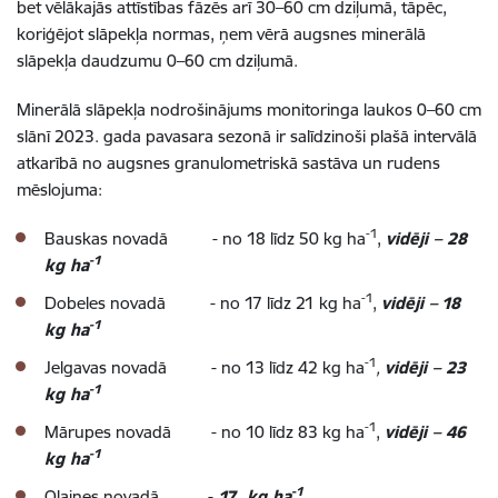
bet vēlākajās attīstības fāzēs arī 30–60 cm dziļumā, tāpēc,
koriģējot slāpekļa normas, ņem vērā augsnes minerālā
slāpekļa daudzumu 0–60 cm dziļumā.
Minerālā slāpekļa nodrošinājums monitoringa laukos 0–60 cm
slānī 2023. gada pavasara sezonā ir salīdzinoši plašā intervālā
atkarībā no augsnes granulometriskā sastāva un rudens
mēslojuma:
-1
Bauskas novadā - no 18 līdz 50 kg ha
,
vidēji – 28
-1
kg ha
-1
Dobeles novadā - no 17 līdz 21 kg ha
,
vidēji –
18
-1
kg ha
-1
Jelgavas novadā - no 13 līdz 42 kg ha
,
vidēji – 23
-1
kg ha
-1
Mārupes novadā - no 10 līdz 83 kg ha
,
vidēji – 46
-1
kg ha
-1
Olaines novadā -
17 kg ha