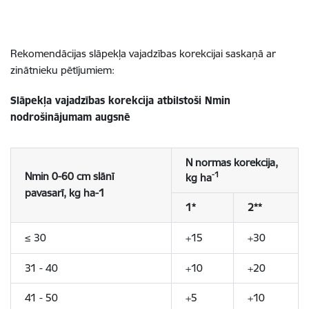
Rekomendācijas slāpekļa vajadzības korekcijai saskaņā ar
zinātnieku pētījumiem
:
Slāpekļa vajadzības korekcija atbilstoši Nmin
nodrošinājumam augsnē
N normas korekcija,
Nmin 0-60 cm slānī
-1
kg ha
pavasarī, kg ha-1
1*
2**
≤
30
+15
+30
31 - 40
+10
+20
41 - 50
+5
+10