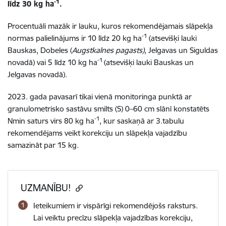
-1
līdz 30 kg ha
.
Procentuāli mazāk ir lauku, kuros rekomendējamais slāpekļa
-1
normas palielinājums ir 10 līdz 20 kg ha
(atsevišķi lauki
Bauskas, Dobeles (
Augstkalnes pagasts)
, Jelgavas un Siguldas
-1
novadā) vai 5 līdz 10 kg ha
(atsevišķi lauki Bauskas un
Jelgavas novadā).
2023. gada pavasarī tikai vienā monitoringa punktā ar
granulometrisko sastāvu smilts (S) 0–60 cm slānī konstatēts
-1
Nmin saturs virs 80 kg ha
, kur saskaņā ar 3.tabulu
rekomendējams veikt korekciju un slāpekļa vajadzību
samazināt par 15 kg.
UZMANĪBU!
Ieteikumiem ir vispārīgi rekomendējošs raksturs.
Lai veiktu precīzu slāpekļa vajadzības korekciju,