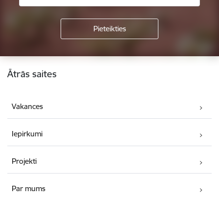
Kājene
Ātrās saites
Vakances
Iepirkumi
Projekti
Par mums