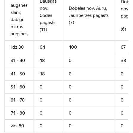
Bauskas
Dobel
augsnes
nov.
Dobeles nov.
Auru,
nov.
A
slānī,
Codes
Jaunbērzes
pagasts
pagas
dabīgi
pagasts
(7)
mitras
(6)
(11)
augsnes
līdz 30
64
100
67
31 - 40
18
0
33
41 - 50
18
0
0
51 - 60
0
0
0
61 - 70
0
0
0
71 - 80
0
0
0
virs 80
0
0
0