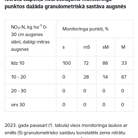
punktos
dažāda granulometriskā sastāva augsnēs
-1
NO
–N, kg ha
0-
Monitoringa punkti, %
3
30 cm augsnes
slānī, dabīgi mitras
s
mS
sM
M
augsnes
līdz 10
100
72
86
33
10 - 20
0
28
14
67
20 - 30
0
0
0
0
virs 30
0
0
0
0
2023. gada pavasarī (1. tabula) visos monitoringa laukos ar
smilts (S) granulometrisko sastāvu konstatēts zems nitrātu