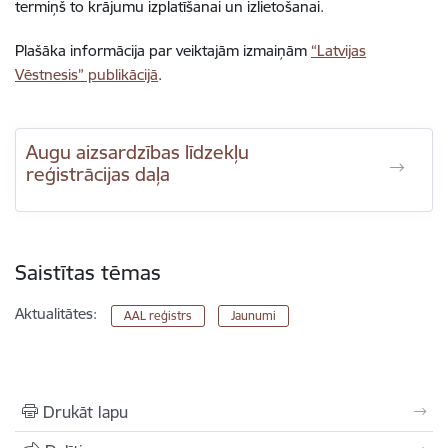
termiņš to krājumu izplatīšanai un izlietošanai.
Plašāka informācija par veiktajām izmaiņām
“Latvijas
Vēstnesis” publikācijā
.
Augu aizsardzības līdzekļu
reģistrācijas daļa
Saistītas tēmas
Aktualitātes:
AAL reģistrs
Jaunumi
Drukāt lapu