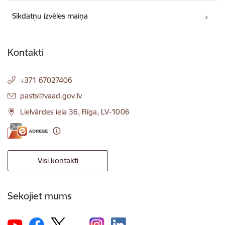
Sīkdatņu izvēles maiņa
Kontakti
+371 67027406
E-pasts:
pasts@vaad.gov.lv
Lielvārdes iela 36, Rīga, LV-1006
Visi kontakti
Sekojiet mums