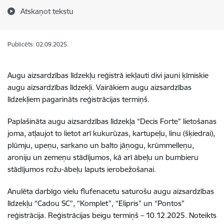
Atskaņot tekstu
Publicēts: 02.09.2025.
Augu aizsardzības līdzekļu reģistrā iekļauti divi jauni ķīmiskie
augu aizsardzības līdzekļi. Vairākiem augu aizsardzības
līdzekļiem pagarināts reģistrācijas termiņš.
Paplašināta augu aizsardzības līdzekļa “Decis Forte” lietošanas
joma, atļaujot to lietot arī
kukurūzas, kartupeļu, linu (šķiedrai),
plūmju, upeņu, sarkano un balto jāņogu, krūmmelleņu,
aroniju un zemeņu stādījumos, kā arī ābeļu un bumbieru
stādījumos rožu-ābeļu laputs ierobežošanai.
Anulēta darbīgo vielu flufenacetu saturošu augu aizsardzības
līdzekļu “Cadou SC”, “Komplet”, “Elipris” un “Pontos”
reģistrācija.
Reģistrācijas beigu termiņš – 10.12.2025.
Noteikts