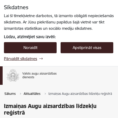
Pāriet uz lapas saturu
Sīkdatnes
Spied
lai meklētu
Enter
Lai šī tīmekļvietne darbotos, tā izmanto obligāti nepieciešamās
sīkdatnes. Ar Jūsu piekrišanu papildus šajā vietnē var tikt
izmantotas statistikas un sociālo mediju sīkdatnes.
Lūdzu, atzīmējiet savu izvēli:
Noraidīt
Apstiprināt visas
Pārvaldīt sīkdatnes
Sākums
Aktualitātes
Izmaiņas Augu aizsardzības līdzekļu reģistrā
Izmaiņas Augu aizsardzības līdzekļu
reģistrā