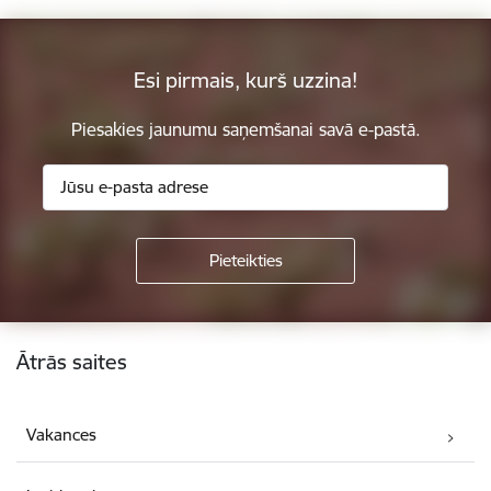
Esi pirmais, kurš uzzina!
Piesakies jaunumu saņemšanai savā e-pastā.
Kājene
Ātrās saites
Vakances