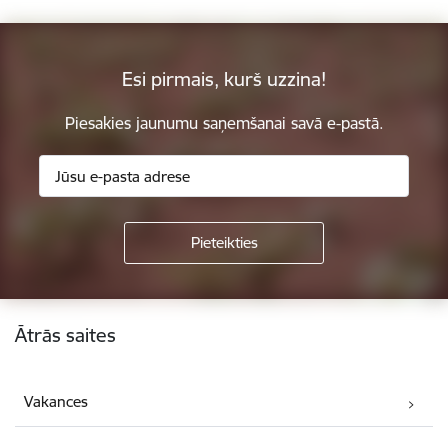
Esi pirmais, kurš uzzina!
Piesakies jaunumu saņemšanai savā e-pastā.
Kājene
Ātrās saites
Vakances