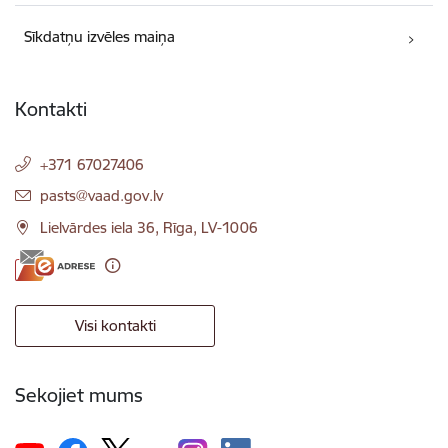
Sīkdatņu izvēles maiņa
Kontakti
+371 67027406
E-pasts:
pasts@vaad.gov.lv
Lielvārdes iela 36, Rīga, LV-1006
Visi kontakti
Sekojiet mums