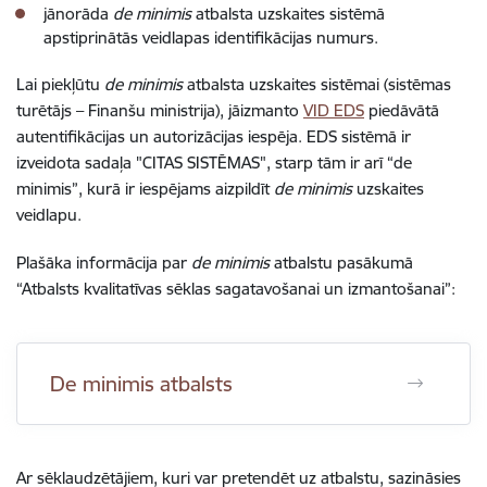
jānorāda
de minimis
atbalsta uzskaites sistēmā
apstiprinātās veidlapas identifikācijas numurs.
Lai piekļūtu
de minimis
atbalsta uzskaites sistēmai (sistēmas
turētājs – Finanšu ministrija), jāizmanto
VID EDS
piedāvātā
autentifikācijas un autorizācijas iespēja. EDS sistēmā ir
izveidota sadaļa
"CITAS SISTĒMAS", starp tām ir arī “de
minimis”, kurā ir iespējams aizpildīt
de minimis
uzskaites
veidlapu.
Plašāka informācija par
de minimis
atbalstu pasākumā
“Atbalsts kvalitatīvas sēklas sagatavošanai un izmantošanai”:
De minimis atbalsts
Ar sēklaudzētājiem, kuri var pretendēt uz atbalstu, sazināsies