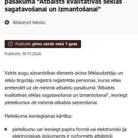
pasākumā “Atbalsts kvalitatīvas sēklas
sagatavošanai un izmantošanai”
Atskaņot tekstu
Publicēts
pirms vairāk nekā 1 gada
Publicēts: 19.11.2024.
Valsts augu aizsardzības dienests aicina Sēklaudzētāju un
sēklu tirgotāju reģistrā reģistrētās personas, kuras vēlas
pretendēt uz
de minimis
atbalstu pasākumā “Atbalsts
kvalitatīvas sēklas sagatavošanai un izmantošanai”, iesniegt
pieteikumus
de minimis
atbalsta saņemšanai.
Pieteikuma iesniegšanas kārtība:
pieteikumu var iesniegt papīra formā vai elektroniski (ja
elektroniskais dokuments ir noformēts atbilstoši