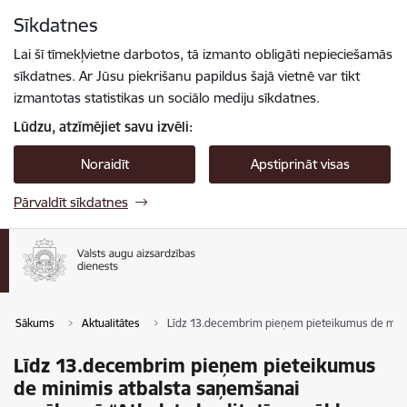
Pāriet uz lapas saturu
Sīkdatnes
Spied
lai meklētu
Enter
Lai šī tīmekļvietne darbotos, tā izmanto obligāti nepieciešamās
sīkdatnes. Ar Jūsu piekrišanu papildus šajā vietnē var tikt
izmantotas statistikas un sociālo mediju sīkdatnes.
Lūdzu, atzīmējiet savu izvēli:
Noraidīt
Apstiprināt visas
Pārvaldīt sīkdatnes
Sākums
Aktualitātes
Līdz 13.decembrim pieņem pieteikumus de minimi
Līdz 13.decembrim pieņem pieteikumus
de minimis atbalsta saņemšanai