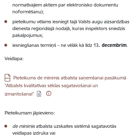
normatīvajiem aktiem par elektronisko dokumentu
noformēšanu);
pieteikumu vēlams iesniegt tajā Valsts augu aizsardzības
dienesta reģionālajā nodaļā, kuras inspektors sniedzis
pakalpojumus;
iesniegšanas termiņš – ne vēlāk kā līdz 13
. decembrim
.
Veidlapa:
Lejupielādēt:
Pieteikums de minimis atbalsta saņemšanai pasākumā
“Atbalsts kvalitatīvas sēklas sagatavošanai un
izmantošanai”
Pieteikumam jāpievieno:
de minimis
atbalsta uzskaites sistēmā sagatavotās
veidlapas izdruka vai