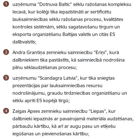
uzņēmuma "Dotnuva Baltic" sēklu ražošanas kompleksu
Iecavā,
kur kolēģi tika iepazīstināti ar sertificētu
lauksaimniecības sēklu ražošanas procesu, kvalitātes
kontroles sistēmām, sēklu sagatavošanu tirgum un
eksporta organizēšanu Baltijas valstīs un citās ES
dalībvalstīs;
Andra Grantiņa zemnieku saimniecību “Eriņi”, kurā
dalībniekiem tika pastāstīts, kā saimniecībā nodrošina
pilnu sēklaudzēšanas procesu;
uzņēmumu "Scandagra Latvia", kur tika sniegtas
prezentācijas par lauksaimniecības resursu
nodrošinājumu, graudu tirdzniecības organizēšanu un
sēklu apriti ES kopējā tirgū;
Zaigas Apses zemnieku saimniecību “Liepas”, kur
dalībnieki iepazinās ar pavairojamā materiāla audzēšanas,
pārbaužu kārtību, kā arī ar augu pasu un etiķešu
iegūšanas un pievienošanas kārtību;