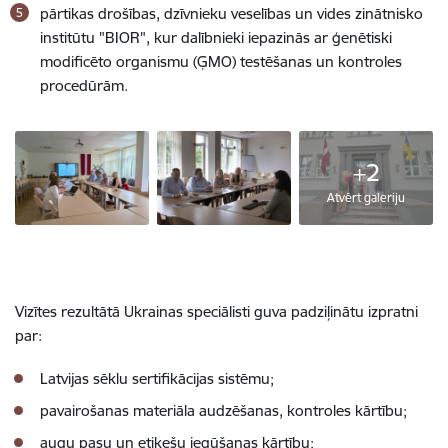
pārtikas drošības, dzīvnieku veselības un vides zinātnisko
institūtu "BIOR", kur dalībnieki iepazinās ar ģenētiski
modificēto organismu (ĢMO) testēšanas un kontroles
procedūrām.
+2
Atvērt galeriju
Vizītes rezultātā Ukrainas speciālisti guva padziļinātu izpratni
par:
Latvijas sēklu sertifikācijas sistēmu;
pavairošanas materiāla audzēšanas, kontroles kārtību;
augu pasu un etiķešu iegūšanas kārtību;