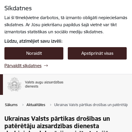
Pāriet uz lapas saturu
Sīkdatnes
Spied
lai meklētu
Enter
Lai šī tīmekļvietne darbotos, tā izmanto obligāti nepieciešamās
sīkdatnes. Ar Jūsu piekrišanu papildus šajā vietnē var tikt
izmantotas statistikas un sociālo mediju sīkdatnes.
Lūdzu, atzīmējiet savu izvēli:
Noraidīt
Apstiprināt visas
Pārvaldīt sīkdatnes
Sākums
Aktualitātes
Ukrainas Valsts pārtikas drošības un patērētāju a
Ukrainas Valsts pārtikas drošības un
patērētāju aizsardzības dienesta