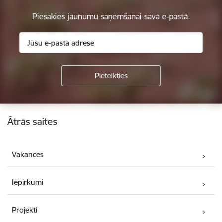
Piesakies jaunumu saņemšanai savā e-pastā.
Kājene
Ātrās saites
Vakances
Iepirkumi
Projekti