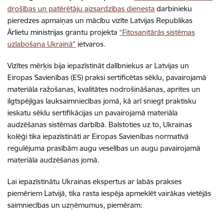
drošības un patērētāju aizsardzības dienesta
darbinieku
pieredzes apmaiņas un mācību vizīte Latvijas Republikas
Ārlietu ministrijas grantu projekta
“Fitosanitārās sistēmas
uzlabošana Ukrainā”
ietvaros.
Vizītes mērķis bija iepazīstināt dalībniekus ar Latvijas un
Eiropas Savienības (ES) praksi sertificētas sēklu, pavairojamā
materiāla ražošanas, kvalitātes nodrošināšanas, aprites un
ilgtspējīgas lauksaimniecības jomā, kā arī sniegt praktisku
ieskatu sēklu sertifikācijas un pavairojamā materiāla
audzēšanas sistēmas darbībā. Balstoties uz to, Ukrainas
kolēģi tika iepazīstināti ar Eiropas Savienības normatīvā
regulējuma prasībām augu veselības un augu pavairojamā
materiāla audzēšanas jomā.
Lai iepazīstinātu Ukrainas ekspertus ar labās prakses
piemēriem Latvijā, tika rasta iespēja apmeklēt vairākas vietējās
saimniecības un uzņēmumus, piemēram: