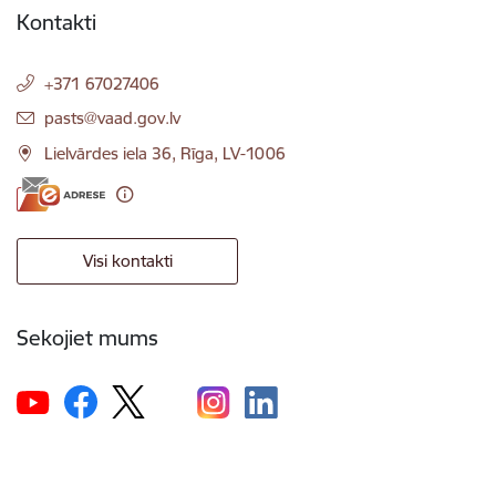
Kontakti
+371 67027406
E-pasts:
pasts@vaad.gov.lv
Lielvārdes iela 36, Rīga, LV-1006
Visi kontakti
Sekojiet mums