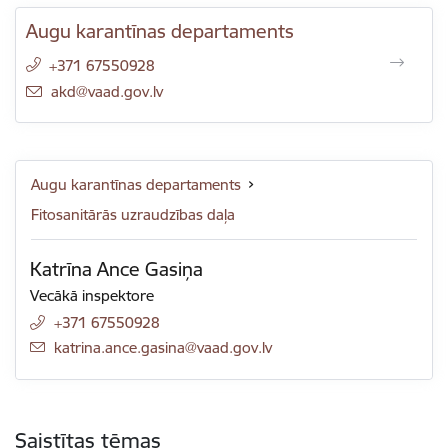
Augu karantīnas departaments
+371 67550928
E-pasts:
akd@vaad.gov.lv
Augu karantīnas departaments
Fitosanitārās uzraudzības daļa
Katrīna Ance Gasiņa
Vecākā inspektore
+371 67550928
E-pasts:
katrina.ance.gasina@vaad.gov.lv
Saistītas tēmas