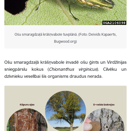
Ošu smaragdzaļā krāšņvabole tuvplānā. (Foto: Deivids Kapaerts,
Bugwood.org)
Ošu smaragdzaļā krāšņvabole invadē ošu ģints un Virdžīnijas
sniegpārslu kokus (
Chionanthus virginicus
). Cilvēku un
dzīvnieku veselībai šis organisms draudus nerada.