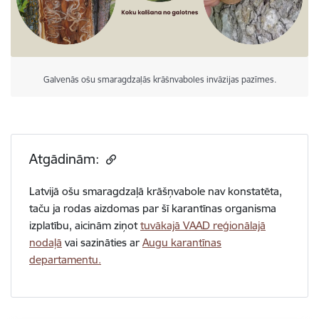
Galvenās ošu smaragdzaļās krāšnvaboles invāzijas pazīmes.
Atgādinām:
Latvijā ošu smaragdzaļā krāšņvabole nav konstatēta,
taču ja rodas aizdomas par šī karantīnas organisma
izplatību, aicinām ziņot
tuvākajā VAAD reģionālajā
nodaļā
vai sazināties ar
Augu karantīnas
departamentu.