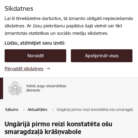
Pāriet uz lapas saturu
Sīkdatnes
Spied
lai meklētu
Enter
Lai šī tīmekļvietne darbotos, tā izmanto obligāti nepieciešamās
sīkdatnes. Ar Jūsu piekrišanu papildus šajā vietnē var tikt
izmantotas statistikas un sociālo mediju sīkdatnes.
Lūdzu, atzīmējiet savu izvēli:
Noraidīt
Apstiprināt visas
Pārvaldīt sīkdatnes
Sākums
Aktualitātes
Ungārijā pirmo reizi konstatēta ošu smaragdzaļ
Ungārijā pirmo reizi konstatēta ošu
smaragdzaļā krāšņvabole