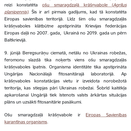
reizi konstatēta
ošu smaragdzaļā krāšņvabole (
Agrilus
planipennis)
.
Šis ir arī pirmais gadījums, kad tā konstatēta
Eiropas savienības teritorijā. Līdz šim ošu smaragdzaļās
krāšņvaboles klātbūtne apstiprināta Krievijas federācijas
Eiropas daļā no 2007. gada, Ukrainā no 2019. gada un pērn
Baltkrievijā.
9. jūnijā Beregsurāņu ciematā, netālu no Ukrainas robežas,
feromonu slazdā tika noķerts viens ošu smaragdzaļās
krāšņvaboles īpatnis. Organisma identitāte tika apstiprināta
Ungārijas Nacionālajā fitosanitārajā laboratorijā. Ap
krāšņvaboles konstatācijas vietu ir izveidota norobežotā
teritorija, kas stiepjas pāri Ukrainas robežai. Šobrīd kaitēkļa
apkarošanai Ungārijā tiek īstenots valsts ārkārtas situācijas
plāns un uzsākti fitosanitārie pasākumi.
Ošu smaragdzaļā krāšņvabole ir
Eiropas Savienības
karantīnas organisms
.