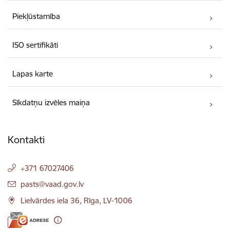
Piekļūstamība
ISO sertifikāti
Lapas karte
Sīkdatņu izvēles maiņa
Kontakti
+371 67027406
E-pasts:
pasts@vaad.gov.lv
Lielvārdes iela 36, Rīga, LV-1006