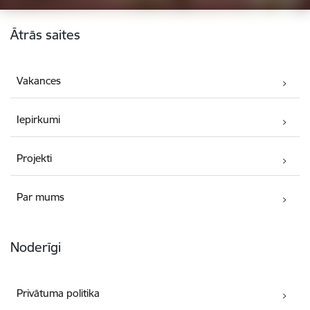
Kājene
Ātrās saites
Vakances
Iepirkumi
Projekti
Par mums
Noderīgi
Privātuma politika