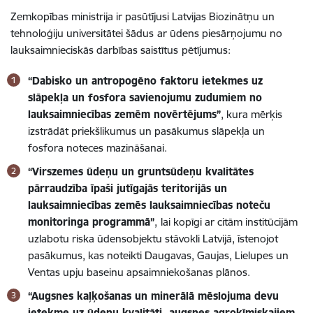
Zemkopības ministrija ir pasūtījusi
Latvijas Biozinātņu un
tehnoloģiju universitātei
šādus
ar ūdens piesārņojumu no
lauksaimnieciskās darbības saistītus
pētījumus:
“
Dabisko un antropogēno faktoru ietekmes uz
slāpekļa un fosfora savienojumu zudumiem no
lauksaimniecības zemēm novērtējums”
,
kura mērķis
izstrādāt priekšlikumus un pasākumus slāpekļa un
fosfora noteces mazināšanai.
“Virszemes ūdeņu un gruntsūdeņu kvalitātes
pārraudzība īpaši jutīgajās teritorijās un
lauksaimniecības zemēs lauksaimniecības noteču
monitoringa programmā”
,
lai kopīgi ar citām institūcijām
uzlabotu riska ūdensobjektu stāvokli Latvijā
, īstenojot
pasākumus, kas noteikti Daugavas, Gaujas, Lielupes un
Ventas upju baseinu apsaimniekošanas plānos.
“
Augsnes kaļķošanas un minerālā mēslojuma devu
ietekme uz ūdeņu kvalitāti, augsnes agroķīmiskajiem