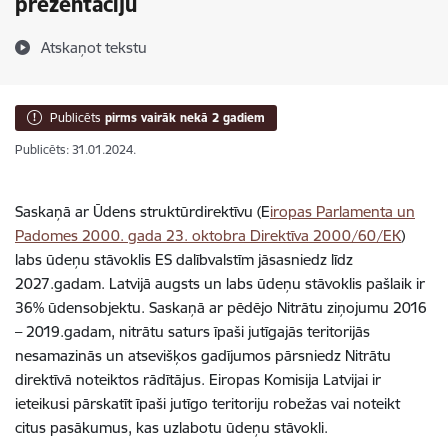
prezentāciju
Atskaņot tekstu
Publicēts
pirms vairāk nekā 2 gadiem
Publicēts: 31.01.2024.
Saskaņā ar Ūdens struktūrdirektīvu (E
iropas Parlamenta un
Padomes 2000. gada 23. oktobra Direktīva 2000/60/EK
)
labs ūdeņu stāvoklis ES dalībvalstīm jāsasniedz līdz
2027.gadam. Latvijā augsts un labs ūdeņu stāvoklis pašlaik ir
36% ūdensobjektu. Saskaņā ar pēdējo Nitrātu ziņojumu 2016
– 2019.gadam, nitrātu saturs īpaši jutīgajās teritorijās
nesamazinās un atsevišķos gadījumos pārsniedz Nitrātu
direktīvā noteiktos rādītājus. Eiropas Komisija Latvijai ir
ieteikusi pārskatīt īpaši jutīgo teritoriju robežas vai noteikt
citus pasākumus, kas uzlabotu ūdeņu stāvokli.