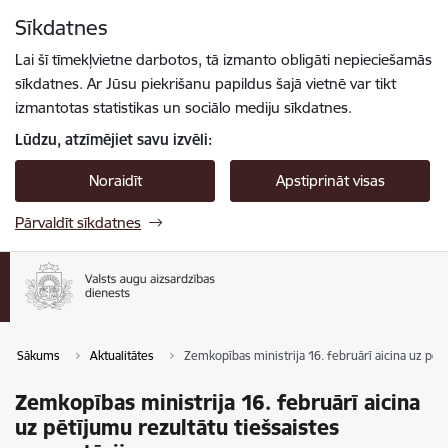
Pāriet uz lapas saturu
Sīkdatnes
Spied
lai meklētu
Enter
Lai šī tīmekļvietne darbotos, tā izmanto obligāti nepieciešamās
sīkdatnes. Ar Jūsu piekrišanu papildus šajā vietnē var tikt
izmantotas statistikas un sociālo mediju sīkdatnes.
Lūdzu, atzīmējiet savu izvēli:
Noraidīt
Apstiprināt visas
Pārvaldīt sīkdatnes
Sākums
Aktualitātes
Zemkopības ministrija 16. februārī aicina uz pētī
Zemkopības ministrija 16. februārī aicina
uz pētījumu rezultātu tiešsaistes