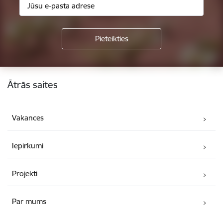
Kājene
Ātrās saites
Vakances
Iepirkumi
Projekti
Par mums