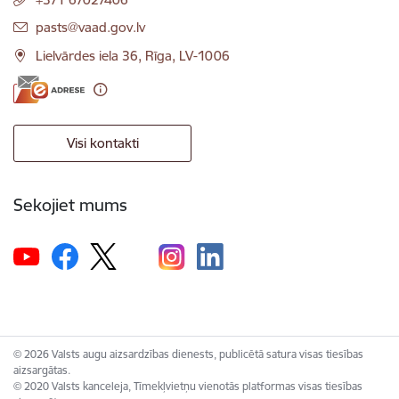
E-pasts:
pasts@vaad.gov.lv
Lielvārdes iela 36, Rīga, LV-1006
Visi kontakti
Sekojiet mums
© 2026 Valsts augu aizsardzības dienests, publicētā satura visas tiesības
aizsargātas.
© 2020 Valsts kanceleja, Tīmekļvietņu vienotās platformas visas tiesības