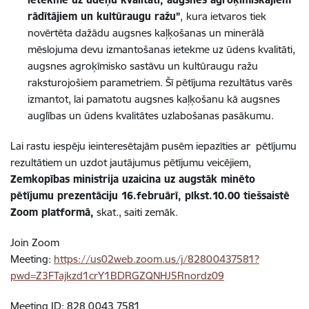
rādītājiem un kultūraugu ražu”
,
kura ietvaros tiek
novērtēta dažādu augsnes kaļķošanas un minerālā
mēslojuma devu izmantošanas ietekme uz ūdens kvalitāti,
augsnes agroķīmisko sastāvu un kultūraugu ražu
raksturojošiem parametriem. Šī pētījuma rezultāt
us
varēs
izmantot, lai pamatotu augsnes kaļķošan
u
kā augsnes
auglības un ūdens kvalitātes uzlabošanas pasākum
u
.
Lai rastu iespēju ieinteresētajām pusēm iepazīties ar pētījumu
rezultātiem un uzdot jautājumus pētījumu veicējiem,
Zemkopības ministrija uzaicina uz augstāk minēto
pētījumu prezentāciju 16.februārī, plkst.10.00 tiešsaistē
Zoom platformā,
skat.
,
saiti zemāk.
Join Zoom
Meeting:
https://us02web.zoom.us/j/82800437581?
pwd=Z3FTajkzd1crY1BDRGZQNHJ5Rnordz09
Meeting ID: 828 0043 7581