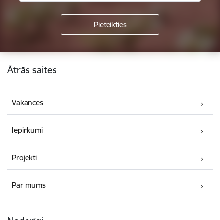
Kājene
Ātrās saites
Vakances
Iepirkumi
Projekti
Par mums