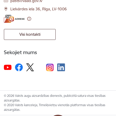
E-pasts:
pasts@vaad.gov.lv
Lielvārdes iela 36, Rīga, LV-1006
Visi kontakti
Sekojiet mums
© 2026 Valsts augu aizsardzības dienests, publicētā satura visas tiesības
aizsargātas.
© 2020 Valsts kanceleja, Tīmekļvietņu vienotās platformas visas tiesības
aizsargātas.