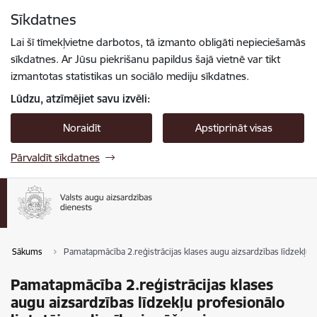
Pāriet uz lapas saturu
Sīkdatnes
Spied
lai meklētu
Enter
Lai šī tīmekļvietne darbotos, tā izmanto obligāti nepieciešamās
sīkdatnes. Ar Jūsu piekrišanu papildus šajā vietnē var tikt
izmantotas statistikas un sociālo mediju sīkdatnes.
Lūdzu, atzīmējiet savu izvēli:
Noraidīt
Apstiprināt visas
Pārvaldīt sīkdatnes
Sākums
Pamatapmācība 2.reģistrācijas klases augu aizsardzības līdzekļu p
Pamatapmācība 2.reģistrācijas klases
augu aizsardzības līdzekļu profesionālo