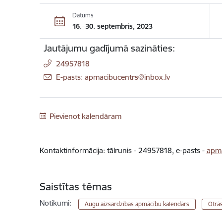
Datums
16.–30. septembris, 2023
Jautājumu gadījumā sazināties:
24957818
E-pasts: apmacibucentrs@inbox.lv
Pievienot kalendāram
Kontaktinformācija: tālrunis - 24957818, e-pasts -
apma
Saistītas tēmas
Notikumi:
Augu aizsardzības apmācību kalendārs
Otrās