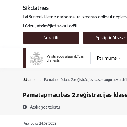
Pāriet uz lapas saturu
Sīkdatnes
Lai šī tīmekļvietne darbotos, tā izmanto obligāti nepiec
Lūdzu, atzīmējiet savu izvēli:
Noraidīt
Apstiprināt visas
Par mums
Sākums
Pamatapmācības 2.reģistrācijas klases augu aizsardzīb
Pamatapmācības 2.reģistrācijas klases
Atskaņot tekstu
Publicēts: 24.08.2023.