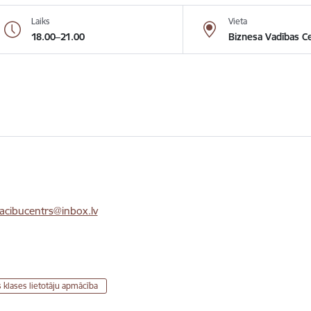
Laiks
Vieta
18.00–21.00
Biznesa Vadības Ce
cibucentrs@inbox.lv
 klases lietotāju apmācība