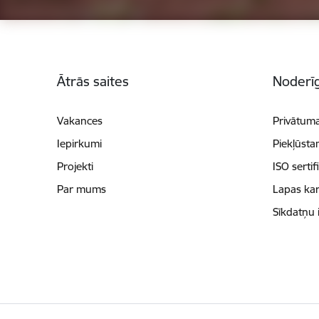
Kājene
Ātrās saites
Noderīg
Vakances
Privātuma
Iepirkumi
Piekļūsta
Projekti
ISO sertif
Par mums
Lapas kar
Sīkdatņu 