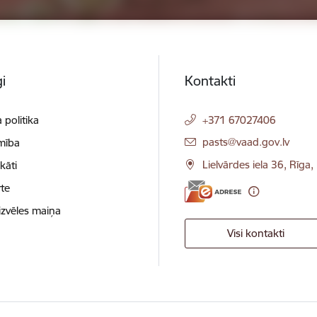
i
Kontakti
 politika
+371 67027406
E-pasts:
pasts@vaad.gov.lv
mība
Lielvārdes iela 36, Rīga
ikāti
te
izvēles maiņa
Visi kontakti