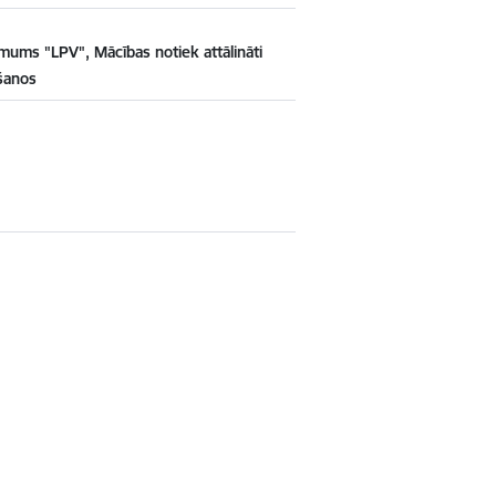
mums "LPV", Mācības notiek attālināti
kšanos