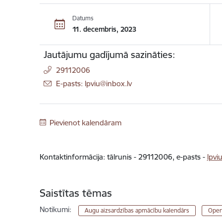
Datums
11. decembris, 2023
Jautājumu gadījumā sazināties:
29112006
E-pasts: lpviu@inbox.lv
Pievienot kalendāram
Kontaktinformācija: tālrunis - 29112006, e-pasts -
lpvi
Saistītas tēmas
Notikumi:
Augu aizsardzības apmācību kalendārs
Oper