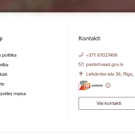
i
Kontakti
 politika
+371 67027406
E-pasts:
pasts@vaad.gov.lv
mība
Lielvārdes iela 36, Rīga
ikāti
te
izvēles maiņa
Visi kontakti