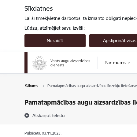
Pāriet uz lapas saturu
Sīkdatnes
Lai šī tīmekļvietne darbotos, tā izmanto obligāti nepiec
Lūdzu, atzīmējiet savu izvēli:
Noraidīt
Apstiprināt visas
Par mums
Sākums
Pamatapmācības augu aizsardzības līdzekļu lietošanas
Pamatapmācības augu aizsardzības līd
Atskaņot tekstu
Publicēts: 03.11.2023.