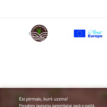
Esi pirmais, kurš uzzina!
Piesakies jaunumu saņemšanai savā e-pastā.