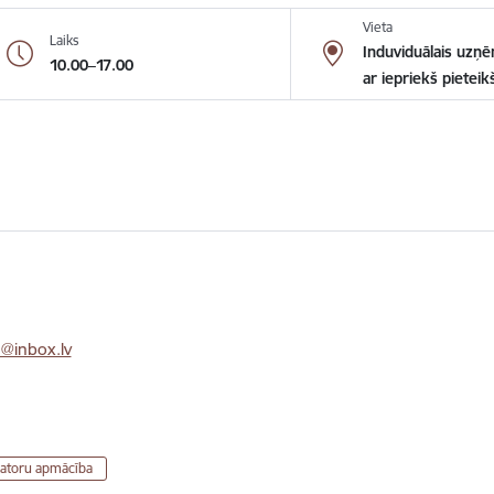
Vieta
Laiks
Induviduālais uzņē
10.00–17.00
ar iepriekš pietei
u@inbox.lv
atoru apmācība