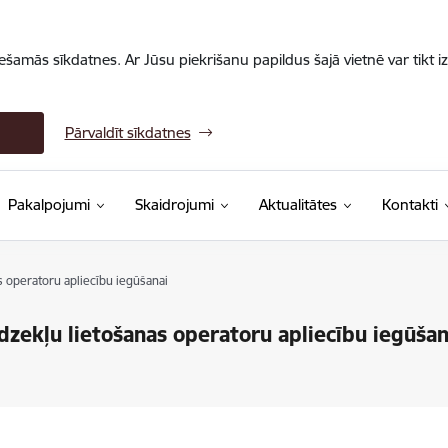
iešamās sīkdatnes. Ar Jūsu piekrišanu papildus šajā vietnē var tikt i
Pārvaldīt sīkdatnes
Pakalpojumi
Skaidrojumi
Aktualitātes
Kontakti
 operatoru apliecību iegūšanai
zekļu lietošanas operatoru apliecību iegūšan