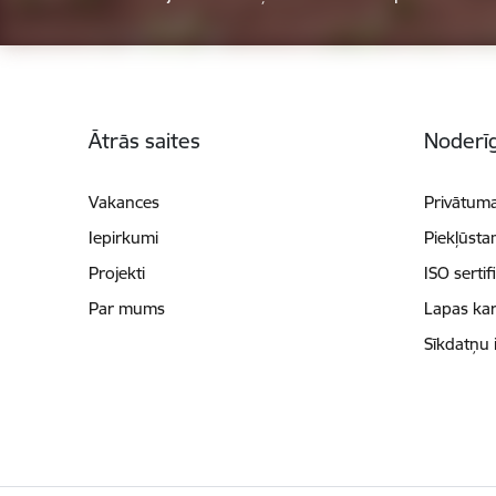
Kājene
Ātrās saites
Noderīg
Vakances
Privātuma
Iepirkumi
Piekļūsta
Projekti
ISO sertif
Par mums
Lapas kar
Sīkdatņu 