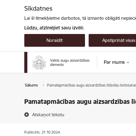
Pāriet uz lapas saturu
Sīkdatnes
Lai šī tīmekļvietne darbotos, tā izmanto obligāti nepiec
Lūdzu, atzīmējiet savu izvēli:
Noraidīt
Apstiprināt visas
Par mums
Sākums
Pamatapmācības augu aizsardzības līdzekļu lietošanas
Pamatapmācības augu aizsardzības līd
Atskaņot tekstu
Publicēts: 21.10.2024.