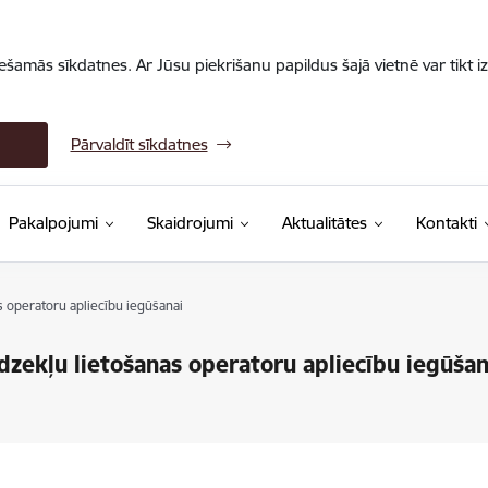
iešamās sīkdatnes. Ar Jūsu piekrišanu papildus šajā vietnē var tikt i
Pārvaldīt sīkdatnes
Pakalpojumi
Skaidrojumi
Aktualitātes
Kontakti
 operatoru apliecību iegūšanai
zekļu lietošanas operatoru apliecību iegūšan