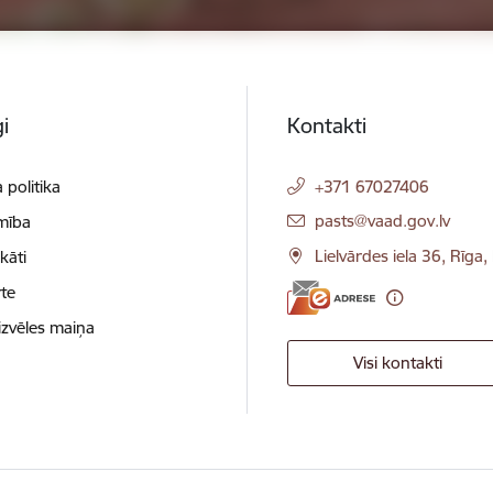
i
Kontakti
 politika
+371 67027406
E-pasts:
pasts@vaad.gov.lv
mība
Lielvārdes iela 36, Rīga
ikāti
te
izvēles maiņa
Visi kontakti