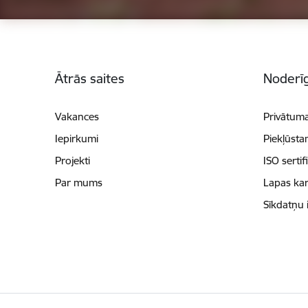
Kājene
Ātrās saites
Noderīg
Vakances
Privātuma
Iepirkumi
Piekļūsta
Projekti
ISO sertif
Par mums
Lapas kar
Sīkdatņu 