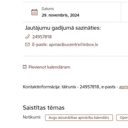
Datums
29. novembris, 2024
Jautājumu gadījumā sazināties:
24957818
E-pasts: apmacibucentrs@inbox.lv
Pievienot kalendāram
Kontaktinformācija: tālrunis - 24957818, e-pasts -
apma
Saistītas tēmas
Notikumi:
Augu aizsardzības apmācību kalendārs
Oper