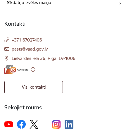
Sīkdatņu izvēles maiņa
Kontakti
+371 67027406
E-pasts:
pasts@vaad.gov.lv
Lielvārdes iela 36, Rīga, LV-1006
Visi kontakti
Sekojiet mums