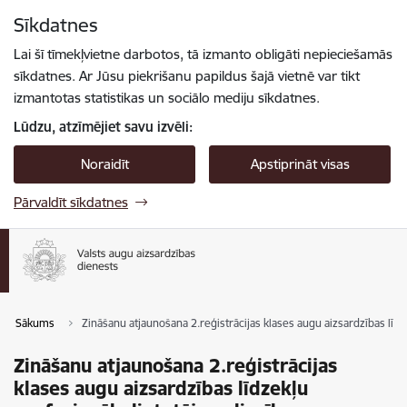
Pāriet uz lapas saturu
Sīkdatnes
Spied
lai meklētu
Enter
Lai šī tīmekļvietne darbotos, tā izmanto obligāti nepieciešamās
sīkdatnes. Ar Jūsu piekrišanu papildus šajā vietnē var tikt
izmantotas statistikas un sociālo mediju sīkdatnes.
Lūdzu, atzīmējiet savu izvēli:
Noraidīt
Apstiprināt visas
Pārvaldīt sīkdatnes
Sākums
Zināšanu atjaunošana 2.reģistrācijas klases augu aizsardzības līdz
Zināšanu atjaunošana 2.reģistrācijas
klases augu aizsardzības līdzekļu