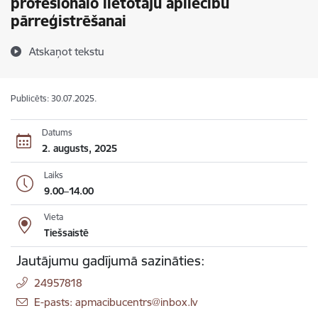
profesionālo lietotāju apliecību
pārreģistrēšanai
Atskaņot tekstu
Publicēts: 30.07.2025.
Datums
2. augusts, 2025
Laiks
9.00–14.00
Vieta
Tiešsaistē
Jautājumu gadījumā sazināties:
24957818
E-pasts: apmacibucentrs@inbox.lv