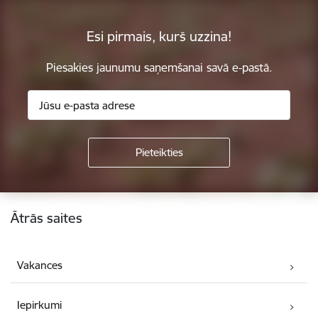
Esi pirmais, kurš uzzina!
Piesakies jaunumu saņemšanai savā e-pastā.
Kājene
Ātrās saites
Vakances
Iepirkumi