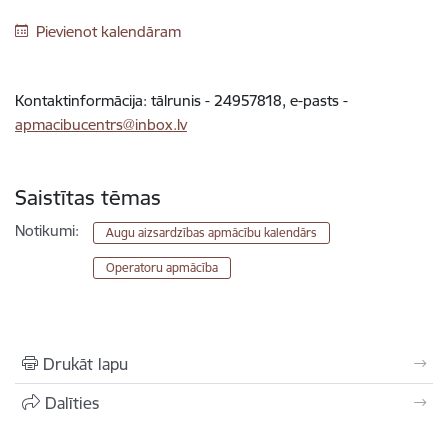
Pievienot kalendāram
Kontaktinformācija: tālrunis - 24957818, e-pasts -
apmacibucentrs@inbox.lv
Saistītas tēmas
Notikumi:
Augu aizsardzības apmācību kalendārs
Operatoru apmācība
Drukāt lapu
Dalīties