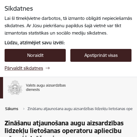
Pāriet uz lapas saturu
Sīkdatnes
Spied
lai meklētu
Enter
Lai šī tīmekļvietne darbotos, tā izmanto obligāti nepieciešamās
sīkdatnes. Ar Jūsu piekrišanu papildus šajā vietnē var tikt
izmantotas statistikas un sociālo mediju sīkdatnes.
Lūdzu, atzīmējiet savu izvēli:
Noraidīt
Apstiprināt visas
Pārvaldīt sīkdatnes
Sākums
Zināšanu atjaunošana augu aizsardzības līdzekļu lietošanas operat
Zināšanu atjaunošana augu aizsardzības
līdzekļu lietošanas operatoru apliecību