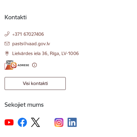
Kontakti
+371 67027406
E-pasts:
pasts@vaad.gov.lv
Lielvārdes iela 36, Rīga, LV-1006
Visi kontakti
Sekojiet mums