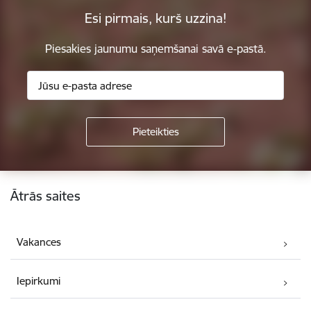
Esi pirmais, kurš uzzina!
Piesakies jaunumu saņemšanai savā e-pastā.
Kājene
Ātrās saites
Vakances
Iepirkumi