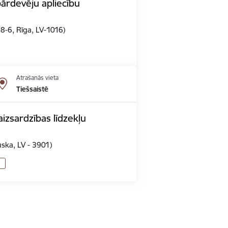
pārdevēju apliecību
 8-6, Rīga, LV-1016)
Atrašanās vieta
Tiešsaistē
izsardzības līdzekļu
uska, LV - 3901)