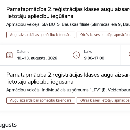
Pamatapmācība 2.reģistrācijas klases augu aizsard
lietotāju apliecību iegūšanai
Apmācību veicējs: SIA BUTS, Bauskas filiāle (Slimnīcas iela 9, Ba
Augu aizsardzības apmācību kalendārs
Otrās klases lietotāju apmācība
Datums
Laiks
10.–13. augusts, 2026
9.00–17.00
Pamatapmācība 2.reģistrācijas klases augu aizsard
lietotāju apliecību iegūšanai
Apmācību veicējs: Individuālais uzņēmums "LPV" (E. Veidenbaum
Augu aizsardzības apmācību kalendārs
Otrās klases lietotāju apmācība
ugusts