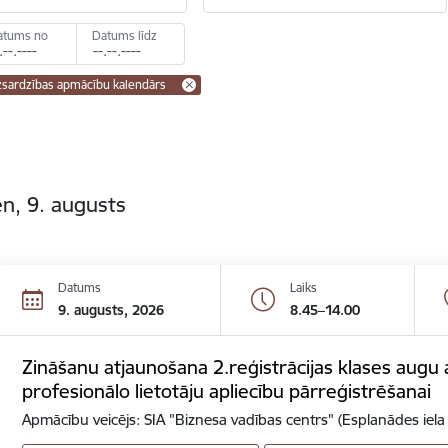
atums no
Datums līdz
zsardzības apmācību kalendārs
n, 9. augusts
Datums
Laiks
9. augusts, 2026
8.45–14.00
Zināšanu atjaunošana 2.reģistrācijas klases augu a
profesionālo lietotāju apliecību pārreģistrēšanai
Apmācību veicējs: SIA "Biznesa vadības centrs" (Esplanādes iela