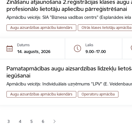
Zināšanu atjaunošana 2.reģistrācijas klases augu a
profesionālo lietotāju apliecību pārreģistrēšanai
Apmācību veicējs: SIA "Biznesa vadības centrs" (Esplanādes iela
Augu aizsardzības apmācību kalendārs
Otrās klases lietotāju apmācība
Datums
Laiks
14. augusts, 2026
9.00–17.00
Pamatapmācības augu aizsardzības līdzekļu lietoš
iegūšanai
Apmācību veicējs: Individuālais uzņēmums "LPV" (E. Veidenbaum
Augu aizsardzības apmācību kalendārs
Operatoru apmācība
ana
3
4
5
6
jā lapa
pa
Lapa
Lapa
Lapa