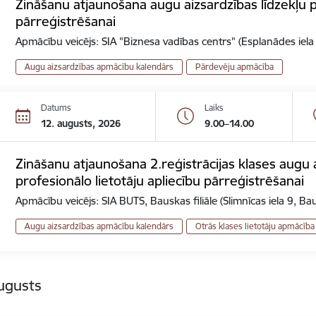
Zināšanu atjaunošana augu aizsardzības līdzekļu 
pārreģistrēšanai
Apmācību veicējs: SIA "Biznesa vadības centrs" (Esplanādes iela
Augu aizsardzības apmācību kalendārs
Pārdevēju apmācība
Datums
Laiks
12. augusts, 2026
9.00–14.00
Zināšanu atjaunošana 2.reģistrācijas klases augu a
profesionālo lietotāju apliecību pārreģistrēšanai
Apmācību veicējs: SIA BUTS, Bauskas filiāle (Slimnīcas iela 9, Ba
Augu aizsardzības apmācību kalendārs
Otrās klases lietotāju apmācība
ugusts