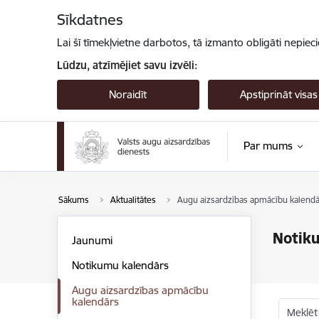
Pāriet uz lapas saturu
Sīkdatnes
Lai šī tīmekļvietne darbotos, tā izmanto obligāti nepiec
Lūdzu, atzīmējiet savu izvēli:
Noraidīt
Apstiprināt visas
Par mums
Sākums
Aktualitātes
Augu aizsardzības apmācību kalendā
Notik
Jaunumi
Notikumu kalendārs
Augu aizsardzības apmācību
kalendārs
Meklēt