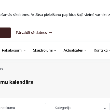
iešamās sīkdatnes. Ar Jūsu piekrišanu papildus šajā vietnē var tikt i
Pārvaldīt sīkdatnes
Pakalpojumi
Skaidrojumi
Aktualitātes
Kontakti
rs
umu kalendārs
 notikumu
Kategorija