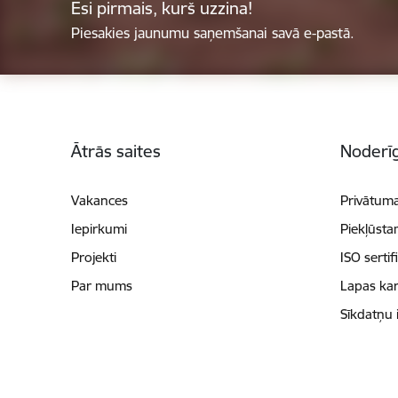
Esi pirmais, kurš uzzina!
Piesakies jaunumu saņemšanai savā e-pastā.
Kājene
Ātrās saites
Noderīg
Vakances
Privātuma
Iepirkumi
Piekļūsta
Projekti
ISO sertif
Par mums
Lapas kar
Sīkdatņu 