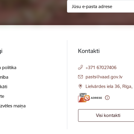
i
Kontakti
 politika
+371 67027406
E-pasts:
pasts@vaad.gov.lv
mība
Lielvārdes iela 36, Rīga
ikāti
te
izvēles maiņa
Visi kontakti