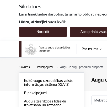
Pāriet uz lapas saturu
Sīkdatnes
Lai šī tīmekļvietne darbotos, tā izmanto obligāti nepiec
Lūdzu, atzīmējiet savu izvēli:
Noraidīt
Apstiprināt visas
Par mums
Sākums
Pakalpojumi
Augu un augu produktu eksports
Augu 
Kultūraugu uzraudzības valsts
informācijas sistēma (KUVIS)
E-pakalpojumi
Meklēt 
Augu aizsardzības līdzekļu
izplatīšana un lietošana