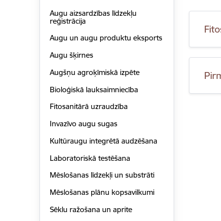
Augu aizsardzības līdzekļu
reģistrācija
Fito
Augu un augu produktu eksports
Augu šķirnes
Augšņu agroķīmiskā izpēte
Pir
Bioloģiskā lauksaimniecība
Fitosanitārā uzraudzība
Invazīvo augu sugas
Kultūraugu integrētā audzēšana
Laboratoriskā testēšana
Mēslošanas līdzekļi un substrāti
Mēslošanas plānu kopsavilkumi
Sēklu ražošana un aprite