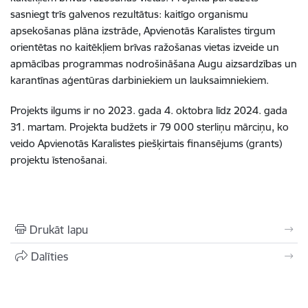
sasniegt trīs galvenos rezultātus: kaitīgo organismu
apsekošanas plāna izstrāde, Apvienotās Karalistes tirgum
orientētas no kaitēkļiem brīvas ražošanas vietas izveide un
apmācības programmas nodrošināšana Augu aizsardzības un
karantīnas aģentūras darbiniekiem un lauksaimniekiem.
Projekts ilgums ir no 2023. gada 4. oktobra līdz 2024. gada
31. martam.
Projekta budžets ir 79 000 sterliņu mārciņu, ko
veido Apvienotās Karalistes piešķirtais finansējums (grants)
projektu īstenošanai.
Drukāt lapu
Dalīties