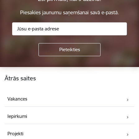
Piesakies jaunumu saņemšanai savā e-pastā.
Kājene
Ātrās saites
Vakances
Iepirkumi
Projekti