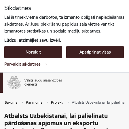
Pāriet uz lapas saturu
Sīkdatnes
Spied
lai meklētu
Enter
Lai šī tīmekļvietne darbotos, tā izmanto obligāti nepieciešamās
sīkdatnes. Ar Jūsu piekrišanu papildus šajā vietnē var tikt
izmantotas statistikas un sociālo mediju sīkdatnes.
Lūdzu, atzīmējiet savu izvēli:
Noraidīt
Apstiprināt visas
Pārvaldīt sīkdatnes
Sākums
Par mums
Projekti
Atbalsts Uzbekistānai, lai palielinā
Atbalsts Uzbekistānai, lai palielinātu
pārdošanas apjomus un eksportu