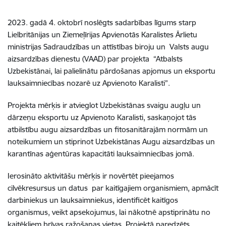
2023. gadā 4. oktobrī noslēgts sadarbības līgums starp
Lielbritānijas un Ziemeļīrijas Apvienotās Karalistes Ārlietu
ministrijas Sadraudzības un attīstības biroju un Valsts augu
aizsardzības dienestu (VAAD) par projekta “Atbalsts
Uzbekistānai, lai palielinātu pārdošanas apjomus un eksportu
lauksaimniecības nozarē uz Apvienoto Karalisti”.
Projekta mērķis ir atvieglot Uzbekistānas svaigu augļu un
dārzeņu eksportu uz Apvienoto Karalisti, saskaņojot tās
atbilstību augu aizsardzības un fitosanitārajām normām un
noteikumiem un stiprinot Uzbekistānas Augu aizsardzības un
karantīnas aģentūras kapacitāti lauksaimniecības jomā.
Ierosināto aktivitāšu mērķis ir novērtēt pieejamos
cilvēkresursus un datus par kaitīgajiem organismiem, apmācīt
darbiniekus un lauksaimniekus, identificēt kaitīgos
organismus, veikt apsekojumus, lai nākotnē apstiprinātu no
kaitēkļiem brīvas ražošanas vietas. Projektā paredzēts