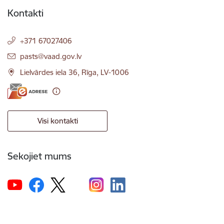
Kontakti
+371 67027406
E-pasts:
pasts@vaad.gov.lv
Lielvārdes iela 36, Rīga, LV-1006
Visi kontakti
Sekojiet mums