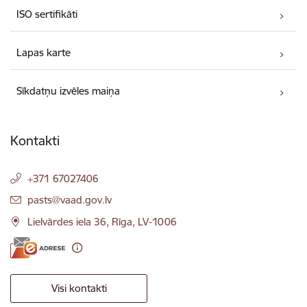
ISO sertifikāti
Lapas karte
Sīkdatņu izvēles maiņa
Kontakti
+371 67027406
E-pasts:
pasts@vaad.gov.lv
Lielvārdes iela 36, Rīga, LV-1006
Visi kontakti