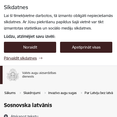
Pāriet uz lapas saturu
Sīkdatnes
Spied
lai meklētu
Enter
Lai šī tīmekļvietne darbotos, tā izmanto obligāti nepieciešamās
sīkdatnes. Ar Jūsu piekrišanu papildus šajā vietnē var tikt
izmantotas statistikas un sociālo mediju sīkdatnes.
Lūdzu, atzīmējiet savu izvēli:
Noraidīt
Apstiprināt visas
Pārvaldīt sīkdatnes
Sākums
Skaidrojumi
Invazīvo augu sugas
Par Latviju bez latvāņi
Sosnovska latvānis
Atskaņot tekstu