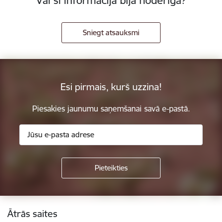
Vai šī informācija bija noderīga?
Sniegt atsauksmi
Esi pirmais, kurš uzzina!
Piesakies jaunumu saņemšanai savā e-pastā.
Kājene
Ātrās saites