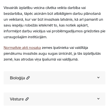
Visvairāk izplatību veicina cilvēka veikta darbība vai
bezdarbība, tāpēc aicinām būt atbildīgiem darbu plānošanā
un veikšanā, kur var būt invazīvais latvānis, kā arī pamanīt un
savu iespēju robežās ietekmēt to, kas notiek apkārt,
informējot darbu veicējus vai problēmgadījumos griežoties pie
uzraugošajām institūcijām.
Normatīvie akti nosaka
zemes īpašnieka vai valdītāja
pienākumu invazīvās augu sugas iznīcināt, ja tās izplatījušās
zemē, kas atrodas viņa īpašumā vai valdījumā.
Bioloģija
Vēsture