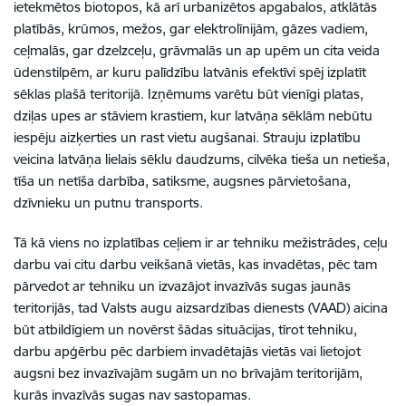
ietekmētos biotopos, kā arī urbanizētos apgabalos, atklātās
platībās, krūmos, mežos, gar elektrolīnijām, gāzes vadiem,
ceļmalās, gar dzelzceļu, grāvmalās un ap upēm un cita veida
ūdenstilpēm, ar kuru palīdzību latvānis efektīvi spēj izplatīt
sēklas plašā teritorijā. Izņēmums varētu būt vienīgi platas,
dziļas upes ar stāviem krastiem, kur latvāņa sēklām nebūtu
iespēju aizķerties un rast vietu augšanai. Strauju izplatību
veicina latvāņa lielais sēklu daudzums, cilvēka tieša un netieša,
tīša un netīša darbība, satiksme, augsnes pārvietošana,
dzīvnieku un putnu transports.
Tā kā viens no izplatības ceļiem ir ar tehniku mežistrādes, ceļu
darbu vai citu darbu veikšanā vietās, kas invadētas, pēc tam
pārvedot ar tehniku un izvazājot invazīvās sugas jaunās
teritorijās, tad Valsts augu aizsardzības dienests (VAAD) aicina
būt atbildīgiem un novērst šādas situācijas, tīrot tehniku,
darbu apģērbu pēc darbiem invadētajās vietās vai lietojot
augsni bez invazīvajām sugām un no brīvajām teritorijām,
kurās invazīvās sugas nav sastopamas.