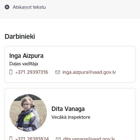
Atskaņot tekstu
Darbinieki
Inga Aizpura
Daļas vadītāja
+371 29397316
E-pasts:
inga.aizpura@vaad.gov.lv
Dita Vanaga
Vecākā inspektore
+371 28381824
E-pasts:
dita.vanaga@vaad.gov.lv