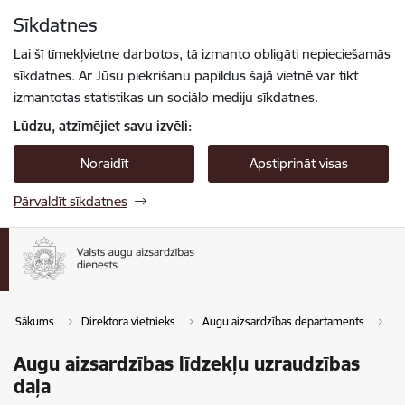
Pāriet uz lapas saturu
Sīkdatnes
Spied
lai meklētu
Enter
Lai šī tīmekļvietne darbotos, tā izmanto obligāti nepieciešamās
sīkdatnes. Ar Jūsu piekrišanu papildus šajā vietnē var tikt
izmantotas statistikas un sociālo mediju sīkdatnes.
Lūdzu, atzīmējiet savu izvēli:
Noraidīt
Apstiprināt visas
Pārvaldīt sīkdatnes
Sākums
Direktora vietnieks
Augu aizsardzības departaments
Au
Augu aizsardzības līdzekļu uzraudzības
daļa