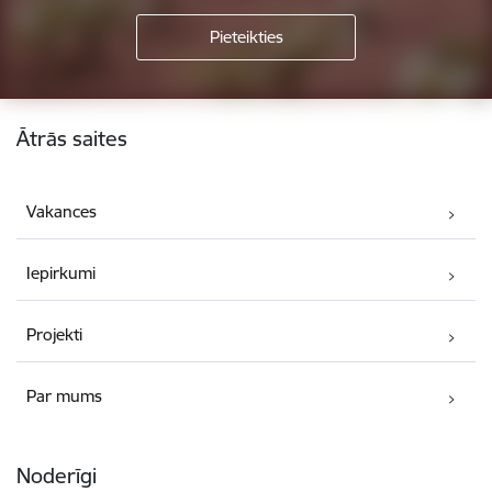
Kājene
Ātrās saites
Vakances
Iepirkumi
Projekti
Par mums
Noderīgi