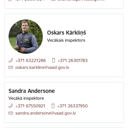
Oskars Kārkliņš
Vecākais inspektors
+371 63221286
+371 26301783
E-pasts:
oskars.karklins@vaad.gov.lv
Sandra Andersone
Vecākā inspektore
+371 67550921
+371 26337950
E-pasts:
sandra.andersone@vaad.gov.lv