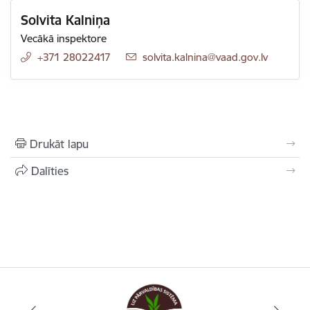
Solvita Kalniņa
Vecākā inspektore
+371 28022417
E-pasts:
solvita.kalnina@vaad.gov.lv
Drukāt lapu
Dalīties