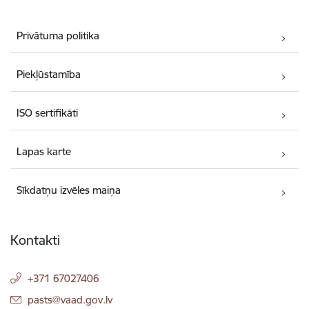
Privātuma politika
Piekļūstamība
ISO sertifikāti
Lapas karte
Sīkdatņu izvēles maiņa
Kontakti
+371 67027406
E-pasts:
pasts@vaad.gov.lv