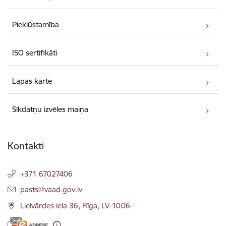
Piekļūstamība
ISO sertifikāti
Lapas karte
Sīkdatņu izvēles maiņa
Kontakti
+371 67027406
E-pasts:
pasts@vaad.gov.lv
Lielvārdes iela 36, Rīga, LV-1006