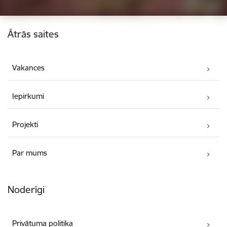
Kājene
Ātrās saites
Vakances
Iepirkumi
Projekti
Par mums
Noderīgi
Privātuma politika