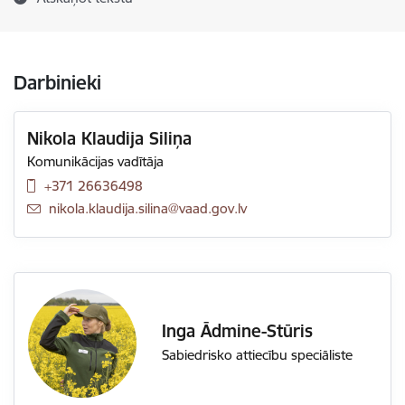
Darbinieki
Nikola Klaudija Siliņa
Komunikācijas vadītāja
+371 26636498
E-pasts:
nikola.klaudija.silina@vaad.gov.lv
Inga Ādmine-Stūris
Sabiedrisko attiecību speciāliste