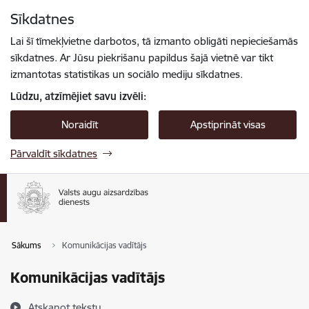
Pāriet uz lapas saturu
Sīkdatnes
Spied
lai meklētu
Enter
Lai šī tīmekļvietne darbotos, tā izmanto obligāti nepieciešamās
sīkdatnes. Ar Jūsu piekrišanu papildus šajā vietnē var tikt
izmantotas statistikas un sociālo mediju sīkdatnes.
Lūdzu, atzīmējiet savu izvēli:
Noraidīt
Apstiprināt visas
Pārvaldīt sīkdatnes
Sākums
Komunikācijas vadītājs
Komunikācijas vadītājs
Atskaņot tekstu