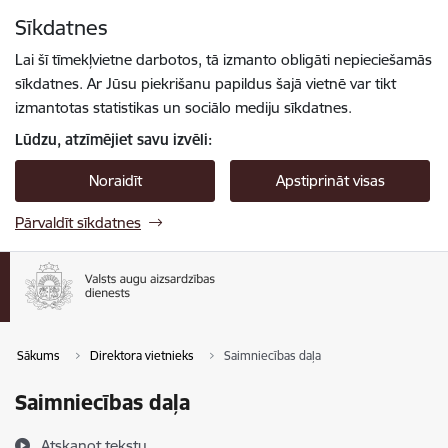
Pāriet uz lapas saturu
Sīkdatnes
Spied
lai meklētu
Enter
Lai šī tīmekļvietne darbotos, tā izmanto obligāti nepieciešamās
sīkdatnes. Ar Jūsu piekrišanu papildus šajā vietnē var tikt
izmantotas statistikas un sociālo mediju sīkdatnes.
Lūdzu, atzīmējiet savu izvēli:
Noraidīt
Apstiprināt visas
Pārvaldīt sīkdatnes
Sākums
Direktora vietnieks
Saimniecības daļa
Saimniecības daļa
Atskaņot tekstu