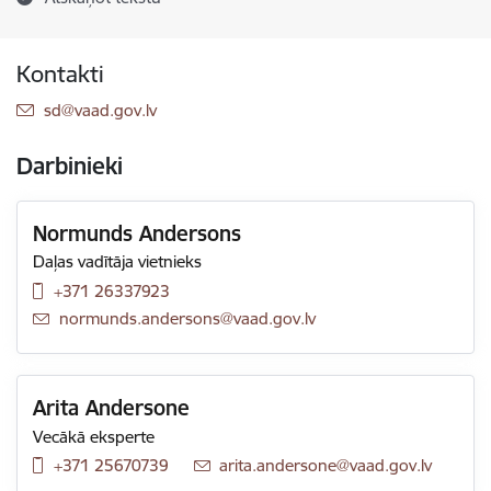
Kontakti
E-pasts:
sd@vaad.gov.lv
Darbinieki
Normunds Andersons
Daļas vadītāja vietnieks
+371 26337923
E-pasts:
normunds.andersons@vaad.gov.lv
Arita Andersone
Vecākā eksperte
+371 25670739
E-pasts:
arita.andersone@vaad.gov.lv