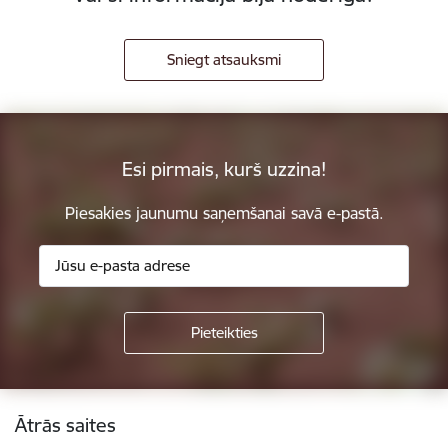
Sniegt atsauksmi
Esi pirmais, kurš uzzina!
Piesakies jaunumu saņemšanai savā e-pastā.
Kājene
Ātrās saites