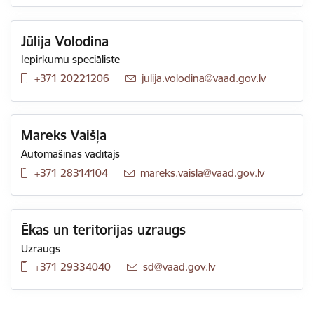
Jūlija Volodina
Iepirkumu speciāliste
+371 20221206
E-pasts:
julija.volodina@vaad.gov.lv
Mareks Vaišļa
Automašīnas vadītājs
+371 28314104
E-pasts:
mareks.vaisla@vaad.gov.lv
Ēkas un teritorijas uzraugs
Uzraugs
+371 29334040
E-pasts:
sd@vaad.gov.lv