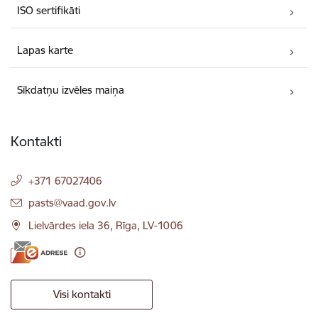
ISO sertifikāti
Lapas karte
Sīkdatņu izvēles maiņa
Kontakti
+371 67027406
E-pasts:
pasts@vaad.gov.lv
Lielvārdes iela 36, Rīga, LV-1006
Visi kontakti