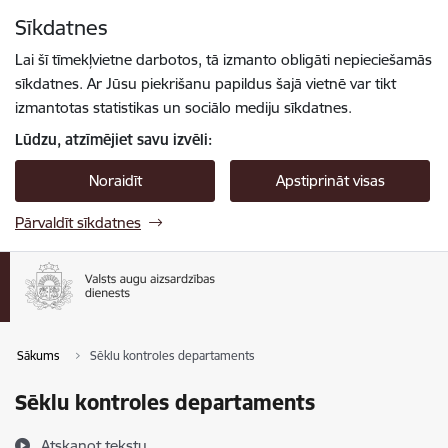
Pāriet uz lapas saturu
Sīkdatnes
Spied
lai meklētu
Enter
Lai šī tīmekļvietne darbotos, tā izmanto obligāti nepieciešamās
sīkdatnes. Ar Jūsu piekrišanu papildus šajā vietnē var tikt
izmantotas statistikas un sociālo mediju sīkdatnes.
Lūdzu, atzīmējiet savu izvēli:
Noraidīt
Apstiprināt visas
Pārvaldīt sīkdatnes
Sākums
Sēklu kontroles departaments
Sēklu kontroles departaments
Atskaņot tekstu