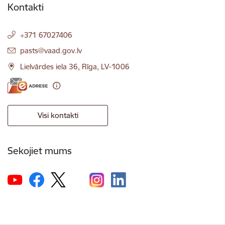
Kontakti
+371 67027406
E-pasts:
pasts@vaad.gov.lv
Lielvārdes iela 36, Rīga, LV-1006
Visi kontakti
Sekojiet mums