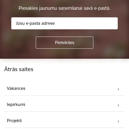
Piesakies jaunumu saņemšanai savā e-pastā.
Kājene
Ātrās saites
Vakances
Iepirkumi
Projekti