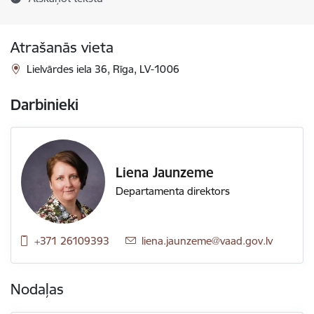
Atrašanās vieta
Lielvārdes iela 36, Rīga, LV-1006
Darbinieki
Liena Jaunzeme
Departamenta direktors
+371 26109393
E-pasts:
liena.jaunzeme@vaad.gov.lv
Nodaļas