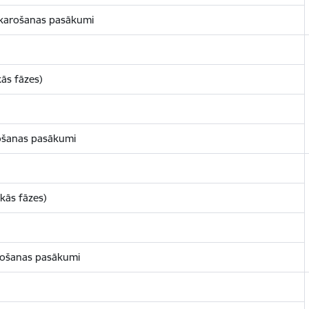
apkarošanas pasākumi
kās fāzes)
arošanas pasākumi
skās fāzes)
arošanas pasākumi