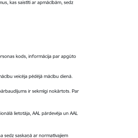
us, kas saistīti ar apmācībām, sedz
rsonas kods, informācija par apgūto
ācību veicēja pēdējā mācību dienā.
pārbaudījums ir sekmīgi nokārtots. Par
ionālā lietotāja, AAL pārdevēja un AAL
ona sedz saskaņā ar normatīvajiem