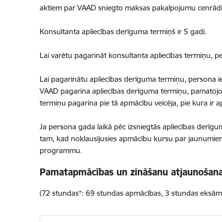
aktiem par VAAD sniegto maksas pakalpojumu cenrādi
Konsultanta apliecības derīguma termiņš ir 5 gadi.
Lai varētu pagarināt konsultanta apliecības termiņu,
Lai pagarinātu apliecības derīguma termiņu, persona i
VAAD pagarina apliecības derīguma termiņu, pamatojoti
termiņu pagarina pie tā apmācību veicēja, pie kura i
Ja persona gada laikā pēc izsniegtās apliecības derīgu
tam, kad noklausījusies apmācību kursu par jaunumie
programmu.
Pamatapmācības un zināšanu atjaunošan
(72 stundas*: 69 stundas apmācības, 3 stundas eksām