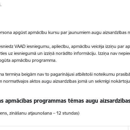
.
 persona apgūst apmācību kursu par jaunumiem augu aizsardzības n
esniedz VAAD iesniegumu, apliecību, apmācību veicēja izziņu par a
es uz iesniegumā un izziņā norādīto informāciju. Izziņa nav nepi
r apgūta apmācību programma.
ma termiņa beigām nav to pagarinājusi atbilstoši noteikumu prasībām
m normatīvajos aktos augu aizsardzības jomā un sekmīgi nokārto
as apmācības programmas tēmas augu aizsardzības
ens, zināšanu atjaunošana – 12 stundas)