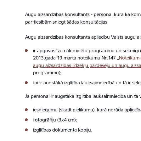
Augu aizsardzības konsultants - persona, kura kā komer
par tiesībām sniegt šādas konsultācijas.
Augu aizsardzības konsultanta apliecību Valsts augu ai
ir apguvusi zemāk minēto programmu un sekmīgi nok
2013.gada 19.marta noteikumu Nr.147 „
Noteikumi 
augu aizsardzības līdzekļu pārdevēju un augu aizs
programmu);
tai ir augstākā izglītība lauksaimniecībā un tā ir s
Ja personai ir augstākā izglītība lauksaimniecībā un tā
iesniegumu (skatīt pielikumu), kurā norāda apliecīb
fotogrāfiju (3x4 cm);
izglītības dokumenta kopiju.