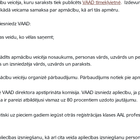
bu veicēja, kuru saraksts tiek publicēts
VAAD tīmekļvietnē
. Izdevum
kādā veicama samaksa par apmācību, kā arī tās apmēru.
 iesniedz VAAD:
as veidu, ko vēlas saņemt;
ādīts apmācību veicēja nosaukums, personas vārds, uzvārds un pe
un izsniedzēja vārds, uzvārds un paraksts.
ācību veicēju organizē pārbaudījumu. Pārbaudījums notiek pie apm
VAAD direktora apstiprināta komisija. VAAD izsniedz apliecību, ja 
ir pareizi atbildējusi vismaz uz 80 procentiem uzdoto jautājumu.
ski uz pieciem gadiem iegūst otrās reģistrācijas klases AAL profes
liecības izsniegšanu, kā arī cita veida apliecības izsniegšanu pers