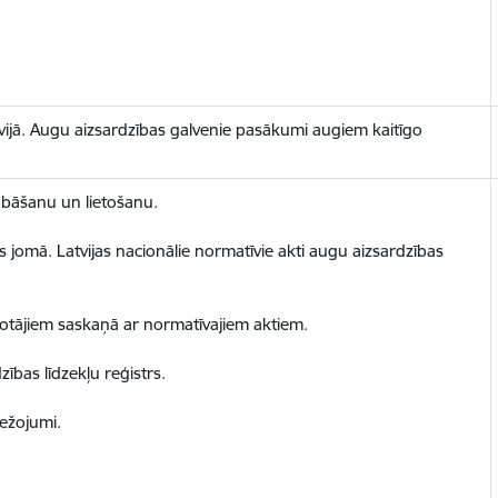
tvijā. Augu aizsardzības galvenie pasākumi augiem kaitīgo
abāšanu un lietošanu.
 jomā. Latvijas nacionālie normatīvie akti augu aizsardzības
etotājiem saskaņā ar normatīvajiem aktiem.
zības līdzekļu reģistrs.
bežojumi.