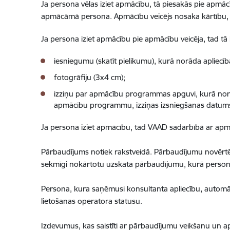
Ja persona vēlas iziet apmācību, tā piesakās pie apmācī
apmācāmā persona. Apmācību veicējs nosaka kārtību, 
Ja persona iziet apmācību pie apmācību veicēja, tad tā
iesniegumu (skatīt pielikumu), kurā norāda apliecīb
fotogrāfiju (3x4 cm);
izziņu par apmācību programmas apguvi, kurā nor
apmācību programmu, izziņas izsniegšanas datums 
Ja persona iziet apmācību, tad VAAD sadarbībā ar apm
Pārbaudījums notiek rakstveidā. Pārbaudījumu novērtē 
sekmīgi nokārtotu uzskata pārbaudījumu, kurā persona 
Persona, kura saņēmusi konsultanta apliecību, automāti
lietošanas operatora statusu.
Izdevumus, kas saistīti ar pārbaudījumu veikšanu un ap