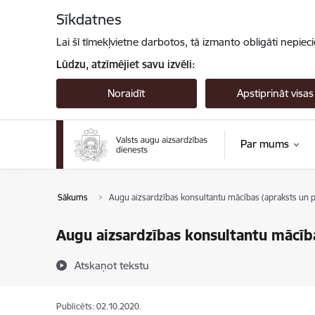
Pāriet uz lapas saturu
Sīkdatnes
Lai šī tīmekļvietne darbotos, tā izmanto obligāti nepiec
Lūdzu, atzīmējiet savu izvēli:
Noraidīt
Apstiprināt visas
Par mums
Sākums
Augu aizsardzības konsultantu mācības (apraksts un
Augu aizsardzības konsultantu mācī
Atskaņot tekstu
Publicēts: 02.10.2020.