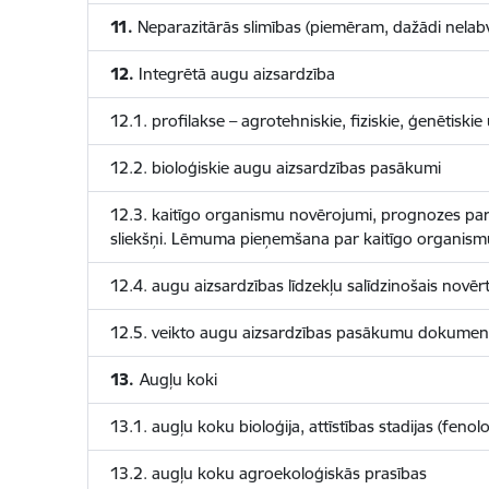
11.
Neparazitārās slimības (piemēram, dažādi nelabvē
12.
Integrētā augu aizsardzība
12.1. profilakse – agrotehniskie, fiziskie, ģenētiskie
12.2. bioloģiskie augu aizsardzības pasākumi
12.3. kaitīgo organismu novērojumi, prognozes par t
sliekšņi. Lēmuma pieņemšana par kaitīgo organis
12.4. augu aizsardzības līdzekļu salīdzinošais novē
12.5. veikto augu aizsardzības pasākumu dokument
13.
Augļu koki
13.1. augļu koku bioloģija, attīstības stadijas (fenol
13.2. augļu koku agroekoloģiskās prasības