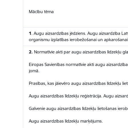
Mācību tēma
1
. Augu aizsardzības jēdziens. Augu aizsardzība La
organismu izplatības ierobežošanai un apkarošanai
2.
Normatīvie akti par augu aizsardzības līdzekļu gl
Eiropas Savienības normatīvie akti augu aizsardzības
jomā.
Prasības, kas jāievēro augu aizsardzības līdzekļu li
Augu aizsardzības līdzekļu reģistrācija. Augu aizsard
Galvenie augu aizsardzības līdzekļu lietošanas iero
Augu aizsardzības līdzekļu marķējums.