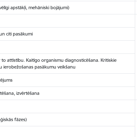
līgi apstākļi, mehāniski bojājumi)
 un citi pasākumi
o attīstību. Kaitīgo organismu diagnosticēšana. Kritiskie
mu ierobežošanas pasākumu veikšanu
rtējums
ēšana, izvērtēšana
oģiskās fāzes)