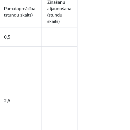
Zināšanu
Pamatapmācība
atjaunošana
(stundu skaits)
(stundu
skaits)
0,5
2,5