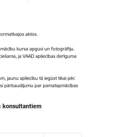
ormatīvajos aktos.
pmācību kursa apguvi un fotogrāfiju.
eciešama, ja VAAD apliecības derīguma
, jaunu apliecību tā iegūst tikai pēc
jusi pārbaudījumu par pamatapmācības
 konsultantiem