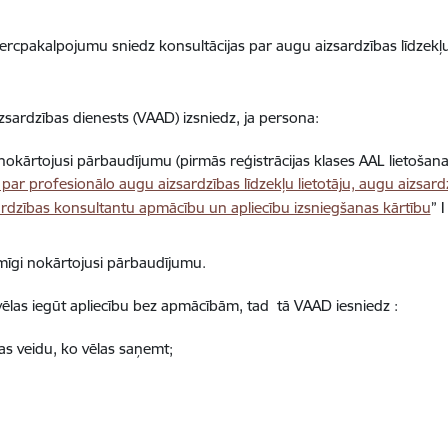
cpakalpojumu sniedz konsultācijas par augu aizsardzības līdzekļu (
zsardzības dienests (VAAD) izsniedz, ja persona:
ārtojusi pārbaudījumu (pirmās reģistrācijas klases AAL lietošana
par profesionālo augu aizsardzības līdzekļu lietotāju, augu aizsard
ardzības konsultantu apmācību un apliecību izsniegšanas kārtību
” 
ekmīgi nokārtojusi pārbaudījumu.
 vēlas iegūt apliecību bez apmācībām, tad tā VAAD iesniedz :
as veidu, ko vēlas saņemt;