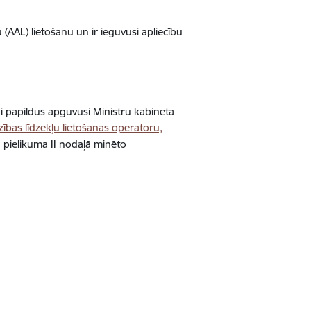
AAL) lietošanu un ir ieguvusi apliecību
i papildus apguvusi Ministru kabineta
zības līdzekļu lietošanas operatoru,
I pielikuma II nodaļā minēto