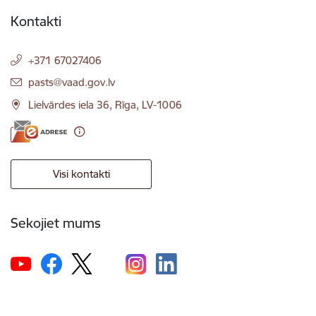
Kontakti
+371 67027406
E-pasts:
pasts@vaad.gov.lv
Lielvārdes iela 36, Rīga, LV-1006
Visi kontakti
Sekojiet mums