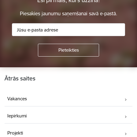
Piesakies jaunumu saņemšanai savā e-pastā.
Kājene
Ātrās saites
Vakances
Iepirkumi
Projekti