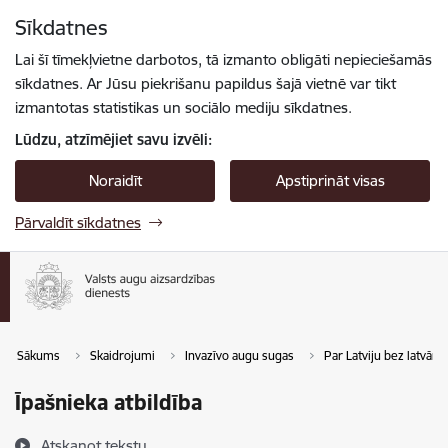
Pāriet uz lapas saturu
Sīkdatnes
Spied
lai meklētu
Enter
Lai šī tīmekļvietne darbotos, tā izmanto obligāti nepieciešamās
sīkdatnes. Ar Jūsu piekrišanu papildus šajā vietnē var tikt
izmantotas statistikas un sociālo mediju sīkdatnes.
Lūdzu, atzīmējiet savu izvēli:
Noraidīt
Apstiprināt visas
Pārvaldīt sīkdatnes
Sākums
Skaidrojumi
Invazīvo augu sugas
Par Latviju bez latvāņi
Īpašnieka atbildība
Atskaņot tekstu