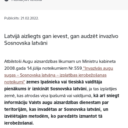
Publicēts: 21.02.2022.
Latvijā
aizliegts gan ievest, gan audzēt
invazīvo
Sosnovska
latvāni
Atbilstoši Augu aizsardzības likumam un Ministru kabineta
2008.gada 14.jūlija noteikumiem Nr.559
"Invazīvās augu
sugas – Sosnovska latvāņa – izplatības ierobežošanas
noteikumi”
zemes īpašnieka vai tiesiskā valdītāja
pienākums ir iznīcināt Sosnovska latvāni
, ja tas izplatījies
zemē, kas atrodas viņa īpašumā vai valdījumā,
kā arī sniegt
informāciju Valsts augu aizsardzības dienestam par
teritorijām, kas invadētas ar Sosnovska latvāni, un
izvēlētajām metodēm, ko paredzēts izmantot tā
ierobežošanai.