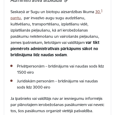
Administratīvā atbildība
1
Saskaņā ar Sugu un biotopu aizsardzības likuma
30.
pantu
, par invazīvo augu sugu audzēšanu,
kultivēšanu, transportēšanu, izplatīšanu vidē,
izplatīšanās pieļaušanu, kā arī ierobežošanas
pasākumu neīstenošanu un vairošanās pieļaušanu,
zemes īpašniekam, lietotājam vai valdītājam
var tikt
piemērots administratīvais pārkāpums sākot no
brīdinājuma līdz naudas sodam
.
Privātpersonām – brīdinājums vai naudas sods līdz
1500 eiro
Juridiskām personām – brīdinājums vai naudas
sods līdz 3000 eiro
Ja īpašnieks vai valdītājs nav ar iesniegumu informējis
par plānotajiem ierobežošanas pasākumiem vai neveic
tos, šos pasākumus organizē vietējā pašvaldība.