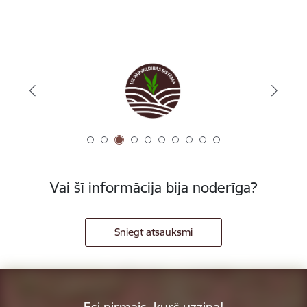
Vai šī informācija bija noderīga?
Sniegt atsauksmi
Esi pirmais, kurš uzzina!