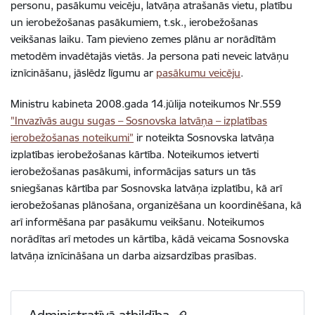
personu, pasākumu veicēju, latvāņa atrašanās vietu, platību
un ierobežošanas pasākumiem, t.sk., ierobežošanas
veikšanas laiku. Tam pievieno zemes plānu ar norādītām
metodēm invadētajās vietās.
Ja persona pati neveic latvāņu
iznīcināšanu, jāslēdz līgumu ar
pasākumu veicēju
.
Ministru kabineta 2008.gada 14.jūlija noteikumos Nr.559
"Invazīvās augu sugas – Sosnovska latvāņa – izplatības
ierobežošanas noteikumi”
ir noteikta Sosnovska latvāņa
izplatības ierobežošanas kārtība. Noteikumos ietverti
ierobežošanas pasākumi, informācijas saturs un tās
sniegšanas kārtība par Sosnovska latvāņa izplatību, kā arī
ierobežošanas plānošana, organizēšana un koordinēšana, kā
arī informēšana par pasākumu veikšanu. Noteikumos
norādītas arī metodes un kārtība, kādā veicama Sosnovska
latvāņa iznīcināšana un darba aizsardzības prasības.