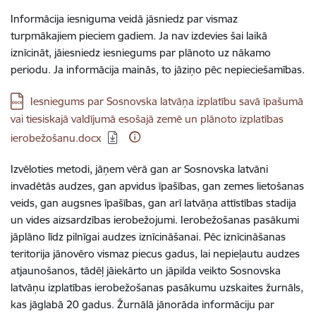
Informācija iesniguma veidā jāsniedz par vismaz
turpmākajiem pieciem gadiem.
Ja nav izdevies šai laikā
iznīcināt, jāiesniedz iesniegums par plānoto uz nākamo
periodu. Ja informācija mainās, to jāziņo pēc nepieciešamības.
Lejupielādēt:
Iesniegums par Sosnovska latvāņa izplatību savā īpašumā
vai tiesiskajā valdījumā esošajā zemē un plānoto izplatības
ierobežošanu.docx
Izvēloties metodi, jāņem vērā gan ar Sosnovska latvāni
invadētās audzes, gan apvidus īpašības, gan zemes lietošanas
veids, gan augsnes īpašības, gan arī latvāņa attīstības stadija
un vides aizsardzības ierobežojumi. Ierobežošanas pasākumi
jāplāno līdz pilnīgai audzes iznīcināšanai. Pēc iznīcināšanas
teritorija jānovēro vismaz piecus gadus, lai nepieļautu audzes
atjaunošanos, tādēļ jāiekārto un jāpilda veikto Sosnovska
latvāņu izplatības ierobežošanas pasākumu uzskaites žurnāls,
kas jāglabā 20 gadus.
Žurnālā jānorāda informāciju par