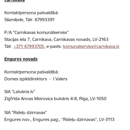
Kontaktpersona pašvaldībā:
Silamiķele, Tālr. 67993391
P/A “Carnikavas komunālserviss”
Stacijas iela 7, Carnikava, Carnikavas novads, LV-2163
Tālr.
+371 67993705
, e-pasts:
komunalserviss@carnikava.lv
Engures novads
Kontaktpersona pašvaldībā:
Domes izpilddirektors - I.Valers
SIA “Latvānis.lv”
Zigfrīda Annas Meirovica bulvāris 4-8, Rīga, LV-1050
SIA “Rideļu dzirnavas”
Engures nov., Engures pag., "Rideļu dzirnavas", LV-3113