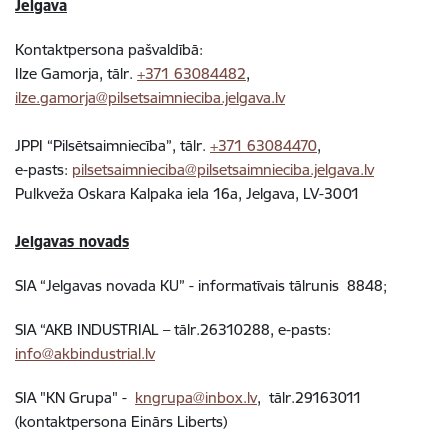
Jelgava
Kontaktpersona pašvaldībā:
Ilze Gamorja, tālr.
+371 63084482
,
ilze.gamorja@pilsetsaimnieciba.jelgava.lv
JPPI “Pilsētsaimniecība”, tālr.
+371 63084470
,
e-pasts:
pilsetsaimnieciba@pilsetsaimnieciba.jelgava.lv
Pulkveža Oskara Kalpaka iela 16a, Jelgava, LV-3001
Jelgavas novads
SIA “Jelgavas novada KU” - informatīvais tālrunis 8848;
SIA “AKB INDUSTRIAL – tālr.26310288, e-pasts:
info@akbindustrial.lv
SIA "KN Grupa" -
kngrupa@inbox.lv
, tālr.29163011​
(kontaktpersona Einārs Liberts)