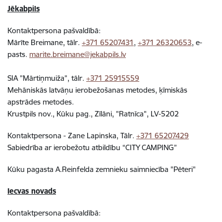
Jēkabpils
Kontaktpersona pašvaldībā:
Mārīte Breimane, tālr.
+371 65207431
,
+371 26320653
, e-
pasts.
marite.breimane@jekabpils.lv
SIA ”Mārtiņmuiža”, tālr.
+371 25915559
Mehāniskās latvāņu ierobežošanas metodes, ķīmiskās
apstrādes metodes.
Krustpils nov., Kūku pag., Zīlāni, "Ratnīca", LV-5202
Kontaktpersona - Zane Lapinska, Tālr.
+371 65207429
Sabiedrība ar ierobežotu atbildību “CITY CAMPING”
Kūku pagasta A.Reinfelda zemnieku saimniecība "Pēteri"
Iecvas novads
Kontaktpersona pašvaldībā: