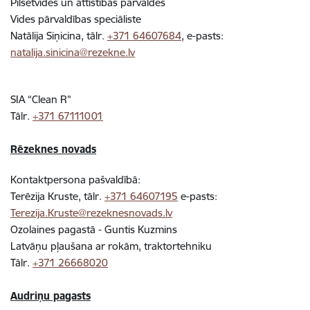
Pilsētvides un attīstības pārvaldes
Vides pārvaldības speciāliste
Natālija Siņicina, tālr.
+371 64607684
, e-pasts:
natalija.sinicina@rezekne.lv
SIA “Clean R”
Tālr.
+371 67111001
Rēzeknes novads
Kontaktpersona pašvaldībā:
Terēzija Kruste, tālr.
+371 64607195
e-pasts:
Terezija.Kruste@rezeknesnovads.lv
Ozolaines pagastā - Guntis Kuzmins
Latvāņu pļaušana ar rokām, traktortehniku
Tālr.
+371 26668020
Audriņu pagasts