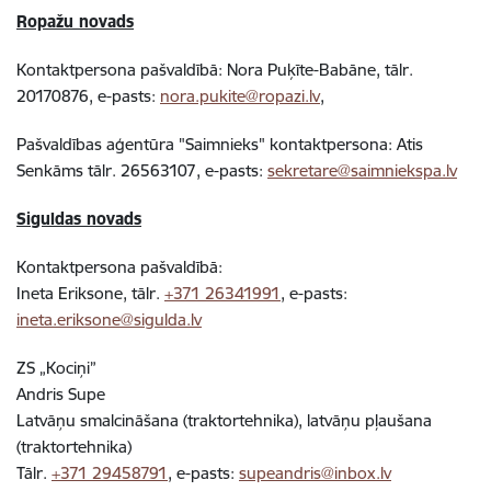
Ropažu novads
Kontaktpersona pašvaldībā: Nora Puķīte-Babāne, tālr.
20170876, e-pasts:
nora.pukite@ropazi.lv
,
Pašvaldības aģentūra "Saimnieks" kontaktpersona: Atis
Senkāms tālr. 26563107, e-pasts:
sekretare@saimniekspa.lv
Siguldas novads
Kontaktpersona pašvaldībā:
Ineta Eriksone, tālr.
+371 26341991
, e-pasts:
ineta.eriksone@sigulda.lv
ZS „Kociņi”
Andris Supe
Latvāņu smalcināšana (traktortehnika), latvāņu pļaušana
(traktortehnika)
Tālr.
+371 29458791
, e-pasts:
supeandris@inbox.lv