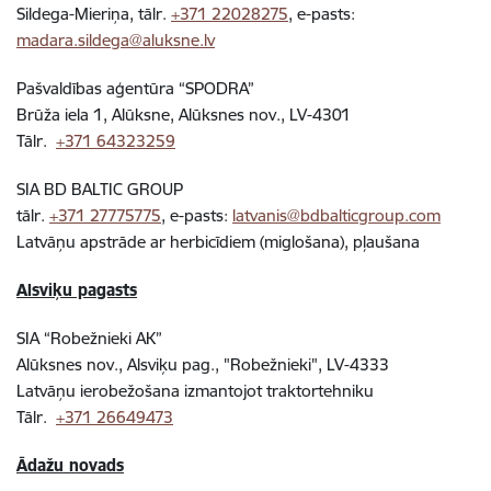
Sildega-Mieriņa, tālr.
+371 22028275
, e-pasts:
madara.sildega@aluksne.lv
Pašvaldības aģentūra “SPODRA”
Brūža iela 1, Alūksne, Alūksnes nov., LV-4301
Tālr.
+371 64323259
SIA BD BALTIC GROUP
tālr.
+371 27775775
, e-pasts:
latvanis@bdbalticgroup.com
Latvāņu apstrāde ar herbicīdiem (miglošana), pļaušana
Alsviķu pagasts
SIA “Robežnieki AK”
Alūksnes nov., Alsviķu pag., "Robežnieki", LV-4333
Latvāņu ierobežošana izmantojot traktortehniku
Tālr.
+371 26649473
Ādažu novads