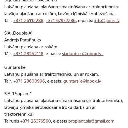
Latvāņu pļaušana, pļaušana-smalcināšana ar traktortehniku,
latvāņu pļaušana ar rokām, latvāņu ķīmiskā ierobežošana.
Tālr.
+371 26112288
,
+371 67972286
, e-pasts:
info@jumis.lv
SIA „Double-A”
Andrejs Parafiņuks
Latvāņu pļaušana ar rokām
Tālr.
+371 28252118
, e-pasts:
siadoublea@inbox.lv
Guntars Īle
Latvāņu pļaušana ar traktortehniku un ar rokām.
Tālr.
+371 28600996
, e-pasts:
guntarsile@inbox.lv
SIA “Proplant”
Latvāņu pļaušana, pļaušana-smalcināšana (ar traktortehniku),
latvāņu ķīmiskā ierobežošana (roku darbs un ar
traktortehniku).
Tālrunis
+371 26376560
, e-pasts
proplant.sia@gmail.com