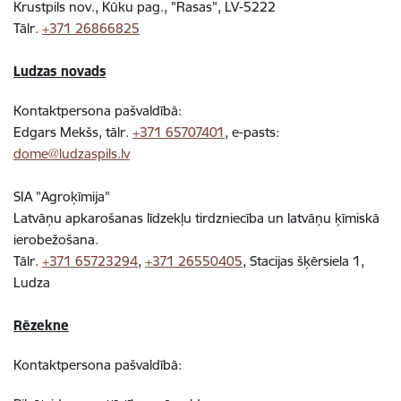
Krustpils nov., Kūku pag., "Rasas", LV-5222
Tālr.
+371 26866825
Ludzas novads
Kontaktpersona pašvaldībā:
Edgars Mekšs, tālr.
+371 65707401
, e-pasts:
dome@ludzaspils.lv
SIA "Agroķīmija"
Latvāņu apkarošanas līdzekļu tirdzniecība un latvāņu ķīmiskā
ierobežošana.
Tālr.
+371 65723294
,
+371 26550405
, Stacijas šķērsiela 1,
Ludza
Rēzekne
Kontaktpersona pašvaldībā: