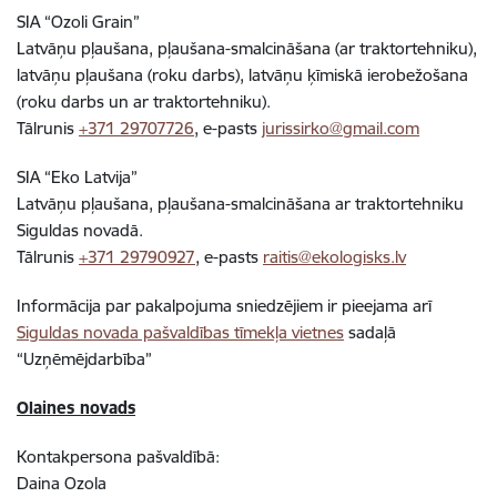
SIA “Ozoli Grain”
Latvāņu pļaušana, pļaušana-smalcināšana (ar traktortehniku),
latvāņu pļaušana (roku darbs), latvāņu ķīmiskā ierobežošana
(roku darbs un ar traktortehniku).
Tālrunis
+371 29707726
, e-pasts
jurissirko@gmail.com
SIA “Eko Latvija”
Latvāņu pļaušana, pļaušana-smalcināšana ar traktortehniku
Siguldas novadā.
Tālrunis
+371 29790927
, e-pasts
raitis@ekologisks.lv
Informācija par pakalpojuma sniedzējiem ir pieejama arī
Siguldas novada pašvaldības tīmekļa vietnes
sadaļā
“Uzņēmējdarbība”
Olaines novads
Kontakpersona pašvaldībā:
Daina Ozola