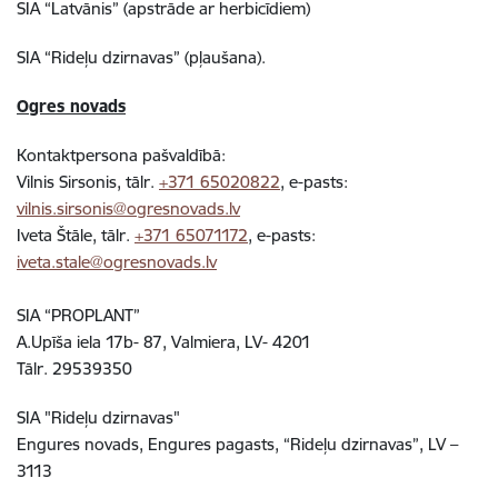
SIA “Latvānis” (apstrāde ar herbicīdiem)
SIA “Rideļu dzirnavas” (pļaušana).
Ogres novads
Kontaktpersona pašvaldībā:
Vilnis Sirsonis, tālr.
+371 65020822
, e-pasts:
vilnis.sirsonis@ogresnovads.lv
Iveta Štāle, tālr.
+371 65071172
, e-pasts:
iveta.stale@ogresnovads.lv
SIA “PROPLANT”
A.Upīša iela 17b- 87, Valmiera, LV- 4201
Tālr. 29539350
SIA "Rideļu dzirnavas"
Engures novads, Engures pagasts, “Rideļu dzirnavas”, LV –
3113