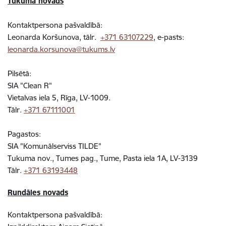
Tukuma novads
Kontaktpersona pašvaldībā:
Leonarda Koršunova, tālr.
+371 63107229
, e-pasts:
leonarda.korsunova@tukums.lv
Pilsētā:
SIA "Clean R"
Vietalvas iela 5, Rīga, LV-1009.
Tālr.
+371 67111001
Pagastos:
SIA "Komunālserviss TILDE"
Tukuma nov., Tumes pag., Tume, Pasta iela 1A, LV-3139
Tālr.
+371 63193448
Rundāles novads
Kontaktpersona pašvaldībā: