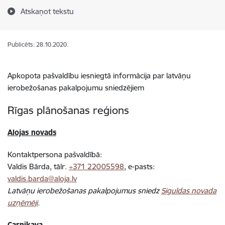
Atskaņot tekstu
Publicēts: 28.10.2020.
Apkopota pašvaldību iesniegtā informācija par latvāņu
ierobežošanas pakalpojumu sniedzējiem
Rīgas plānošanas reģions
Alojas novads
Kontaktpersona pašvaldībā:
Valdis Bārda, tālr.
+371 22005598
, e-pasts:
valdis.barda@aloja.lv
Latvāņu ierobežošanas pakalpojumus sniedz
Siguldas novada
uzņēmēji
.
Carnikava