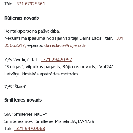
Tālr.
+371 67925361
Rūjienas novads
Kontaktpersona pašvaldībā:
Nekustamā īpašuma nodaļas vadītājs
Dairis Lācis,
tālr.
+371
25662217,
e-pasts:
dairis.lacis@rujiena.lv
Z/S “Avotiņi”, tālr.
+371 29420797
“Smilgas”, Vilpulkas pagasts, Rūjienas novads, LV-4241
Latvāņu ķīmiskās apstrādes metodes.
Z/S
“Šīvari”
Smiltenes novads
SIA "Smiltenes NKUP"
Smiltenes nov., Smiltene, Pils iela 3A, LV-4729
Tālr.
+371 64707063