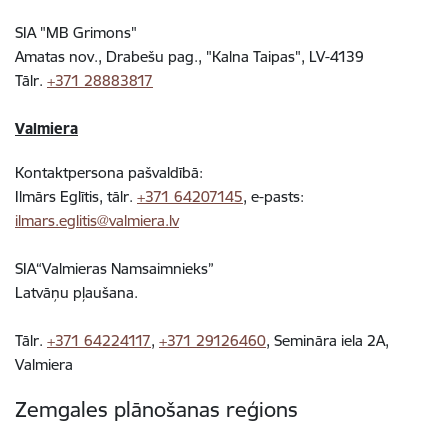
SIA "MB Grimons"
Amatas nov., Drabešu pag., "Kalna Taipas", LV-4139
Tālr.
+371 28883817
Valmiera
Kontaktpersona pašvaldībā:
Ilmārs Eglītis, tālr.
+371 64207145
, e-pasts:
ilmars.eglitis@valmiera.lv
SIA“Valmieras Namsaimnieks”
Latvāņu pļaušana.
Tālr.
+371 64224117
,
+371 29126460
, Semināra iela 2A,
Valmiera
Zemgales plānošanas reģions