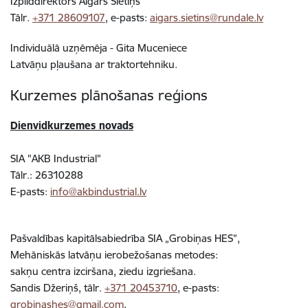
Izpilddirektors Aigars Sietiņš
Tālr.
+371 28609107
, e-pasts:
aigars.sietins@rundale.lv
Individuālā uzņēmēja - Gita Muceniece
Latvāņu pļaušana ar traktortehniku.
Kurzemes plānošanas reģions
Dienvidkurzemes novads
SIA "AKB Industrial"
Tālr.: 26310288
E-pasts:
info@akbindustrial.lv
Pašvaldības kapitālsabiedrība SIA „Grobiņas HES”,
Mehāniskās latvāņu ierobežošanas metodes:
sakņu centra izciršana, ziedu izgriešana.
Sandis Džeriņš, tālr.
+371 20453710
, e-pasts:
grobinashes@gmail.com
,