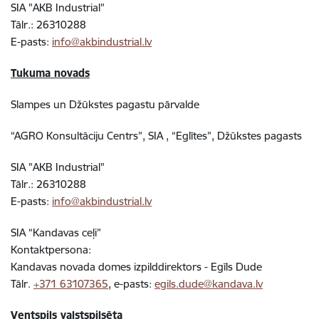
SIA "AKB Industrial"
Tālr.: 26310288
E-pasts:
info@akbindustrial.lv
Tukuma novads
Slampes un Džūkstes pagastu pārvalde
“AGRO Konsultāciju Centrs”, SIA , “Eglītes”, Džūkstes pagasts
SIA "AKB Industrial"
Tālr.: 26310288
E-pasts:
info@akbindustrial.lv
SIA “Kandavas ceļi”
Kontaktpersona:
Kandavas novada domes izpilddirektors - Egīls Dude
Tālr.
+371 63107365
, e-pasts:
egils.dude@kandava.lv
Ventspils valstspilsēta