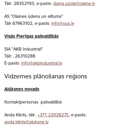
Tālr. 28352193, e-pasts:
daina.ozola@olaine.lv
AS “Olaines ūdens un siltums”
Tālr.67963102, e-pasts:
info@ous.lv
Visās Pierīgas pašvaldībās
SIA "AKB Industrial"
Tālr.: 26310288
E-pasts:
info@akbindustrial.lv
Vidzemes plānošanas reģions
Alūksnes novads
Kontaktpersonas pašvaldībā:
Anda Klints, tālr.
+371 22028275
, e-pasts:
anda.klints@aluksne.lv