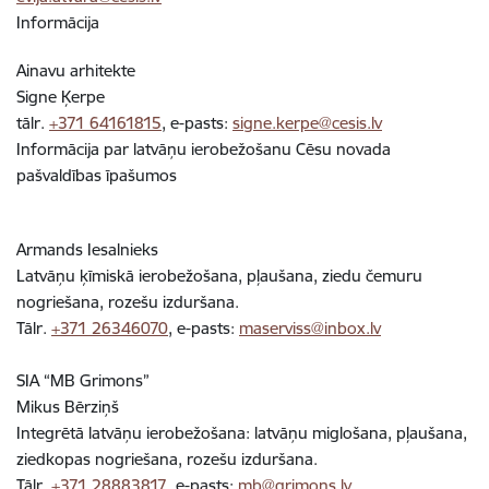
Informācija
Ainavu arhitekte
Signe Ķerpe
tālr.
+371 64161815
, e-pasts:
signe.kerpe@cesis.lv
Informācija par latvāņu ierobežošanu Cēsu novada
pašvaldības īpašumos
Armands Iesalnieks
Latvāņu ķīmiskā ierobežošana, pļaušana, ziedu čemuru
nogriešana, rozešu izduršana.
Tālr.
+371 26346070
, e-pasts:
maserviss@inbox.lv
SIA “MB Grimons”
Mikus Bērziņš
Integrētā latvāņu ierobežošana: latvāņu miglošana, pļaušana,
ziedkopas nogriešana, rozešu izduršana.
Tālr.
+371 28883817
, e-pasts:
mb@grimons.lv