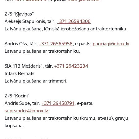
Z/S “Ķļaviņas”
Aleksejs Stapulionis, tālr.
+371 26594306
Latvāņu pļaušana, ķīmiskā ierobežošana ar traktortehniku.
Andris Ošs, tālr.
+371 26565958
, e-pasts:
pauciag@inbox.lv
Latvāņu pļaušana ar traktortehniku.
SIA “RB Meždaris”, tālr.
+371 26423234
Intars Bernāts
Latvāņu pļaušana ar trimmeri.
Z/S “Kociņi”
Andris Supe, tālr.
+371 29458791
, e-pasts:
supeandris@inbox.lv
Latvāņu pļaušana ar traktortehniku (krūmu, atvašu), grāvju
kopšana.