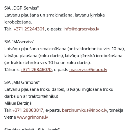
SIA „DGR Serviss”
Latvāņu pļaušana un smalcināšana, latvāņu ķīmiskā
ierobežošana.
Tālr.
+371 29244301
, e-pasts:
info@dgrserviss.lv
SIA “MAserviss”
Latvāņu pļaušana-smalcināšana (ar traktortehniku virs 10 ha),
latvāņu pļaušana (roku darbs), latvāņu ķīmiskā ierobežošana
(ar traktortehniku virs 10 ha un roku darbs).
Tālrunis
+371 26346070
, e-pasts
maserviss@inbox.lv
SIA „MB Grimons”
Latvāņu pļaušana (roku darbs), latvāņu miglošana (roku
darbs un ar traktortehniku)
Mikus Bērziņš
Tālr.
+371 28883817
, e-pasts:
berzinumikus@inbox.lv
, tīmekļa
vietne
www.grimons.lv
Siguldas pilsētā - SIA „Jumis”