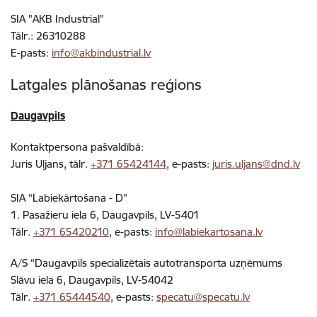
SIA "AKB Industrial"
Tālr.: 26310288
E-pasts:
info@akbindustrial.lv
Latgales plānošanas reģions
Daugavpils
Kontaktpersona pašvaldībā:
Juris Uļjans, tālr.
+371 65424144
, e-pasts:
juris.uljans@dnd.lv
SIA “Labiekārtošana - D”
1. Pasažieru iela 6, Daugavpils, LV-5401
Tālr.
+371 65420210
, e-pasts:
info@labiekartosana.lv
A/S “Daugavpils specializētais autotransporta uzņēmums
Slāvu iela 6, Daugavpils, LV-5404
2
Tālr.
+371 65444540
, e-pasts:
specatu@specatu.lv