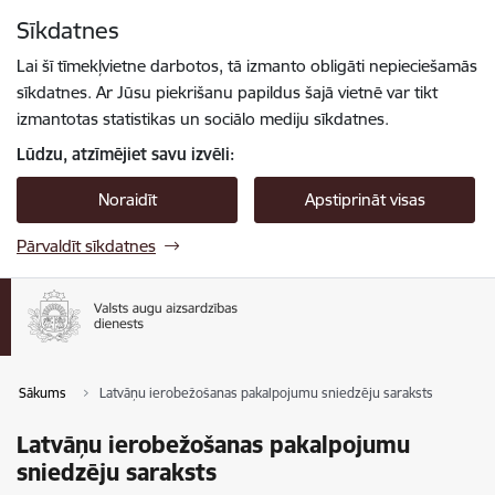
Pāriet uz lapas saturu
Sīkdatnes
Spied
lai meklētu
Enter
Lai šī tīmekļvietne darbotos, tā izmanto obligāti nepieciešamās
sīkdatnes. Ar Jūsu piekrišanu papildus šajā vietnē var tikt
izmantotas statistikas un sociālo mediju sīkdatnes.
Lūdzu, atzīmējiet savu izvēli:
Noraidīt
Apstiprināt visas
Pārvaldīt sīkdatnes
Sākums
Latvāņu ierobežošanas pakalpojumu sniedzēju saraksts
Latvāņu ierobežošanas pakalpojumu
sniedzēju saraksts