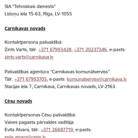
SIA "Tehniskais dienests"
Lidoņu iela 15-63, Rīga, LV-1055
Carnikavas novads
Kontaktpersona pašvaldībā:
Zints Varts, tālr.
+371 67993428
,
+371 20237346
, e-pasts:
zints.varts@carnikava.lv
Pašvaldības aģentūra "Carnikavas komunālserviss"
Tālr.
+371 67993705
, e-pasts:
komunalserviss@carnikava.lv
Stacijas iela 7, Carnikava, Carnikavas novads, LV-2163
Cēsu novads
Kontaktpersonas Cēsu pašvaldībā:
Vaives pagasta pārvaldes vadītāja
Evita Atvara, tālr.
+371 26687719
, e-pasts:
evija.atvara@cesis.lv