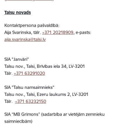
Talsu novads
Kontaktpersona pašvaldībā:
Aija Svarinska, tālr.
+371 20218909
, e-pasts:
aija.svarinska@talsi.lv
SIA "Janvāri"
Talsu nov., Talsi, Brīvības iela 34, LV-3201
Tālr.
+371 63291020
SIA "Talsu namsaimnieks"
Talsu nov., Talsi, Ezeru laukums 2, LV-3201
Tālr.
+371 63232150
SIA “MB Grimons” (sadarbība ar vietējām zemnieku
saimniecībām)