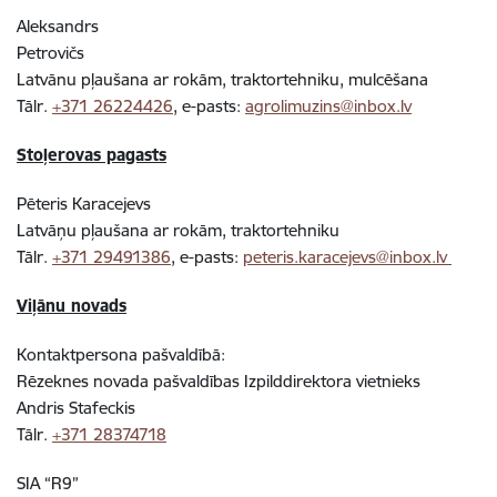
Aleksandrs
Petrovičs
Latvānu pļaušana ar rokām, traktortehniku, mulcēšana
Tālr.
+371 26224426
, e-pasts:
agrolimuzins@inbox.lv
Stoļerovas pagasts
Pēteris Karacejevs
Latvāņu pļaušana ar rokām, traktortehniku
Tālr.
+371 29491386
, e-pasts:
peteris.karacejevs@inbox.lv
Viļānu novads
Kontaktpersona pašvaldībā:
Rēzeknes novada pašvaldības Izpilddirektora vietnieks
Andris Stafeckis
Tālr.
+371 28374718
SIA “R9”