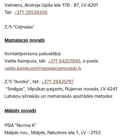
Valmiera, Andreja Upīša iela 17B - 87, LV-4201
Tālr.
+371 29539350
Z/S “Ceļmalas”
Mazsalacas novads
Kontaktpersona pašvaldībā:
Valdis Kampuss, tālr.
+371 64207845
, e-pasts:
valdis.kampuss@mazsalacasnovads.lv
Z/S “Avotiņi”, tālr.
+371 29420797
“Smilgas”, Vilpulkas pagasts, Rūjienas novads, LV-4241
Latvāņu ķīmiskās un mehāniskās apstrādes metodes
Mālpils novads
PSIA “Norma K”
Mālpils nov., Mālpils, Nākotnes iela 1, LV – 2152