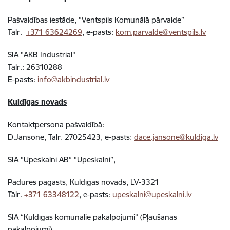
Pašvaldības iestāde, “Ventspils Komunālā pārvalde”
Tālr.
+371 63624269
, e-pasts:
kom.pārvalde@ventspils.lv
SIA "AKB Industrial"
Tālr.: 26310288
E-pasts:
info@akbindustrial.lv
Kuldīgas novads
Kontaktpersona pašvaldībā:
D.Jansone, Tālr. 27025423, e-pasts:
dace.jansone@kuldiga.lv
SIA “Upeskalni AB” “Upeskalni”,
Padures pagasts, Kuldīgas novads, LV-3321
Tālr.
+371 63348122
, e-pasts:
upeskalni@upeskalni.lv
SIA “Kuldīgas komunālie pakalpojumi” (Pļaušanas
pakalpojumi)