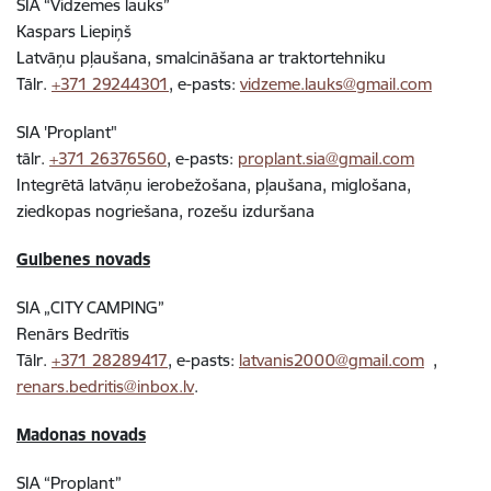
SIA “Vidzemes lauks”
Kaspars Liepiņš
Latvāņu pļaušana, smalcināšana ar traktortehniku
Tālr.
+371 29244301
, e-pasts:
vidzeme.lauks@gmail.com
SIA 'Proplant"
tālr.
+371 26376560
, e-pasts:
proplant.sia@gmail.com
Integrētā latvāņu ierobežošana, pļaušana, miglošana,
ziedkopas nogriešana, rozešu izduršana
Gulbenes novads
SIA „CITY CAMPING”
Renārs Bedrītis
Tālr.
+371 28289417
, e-pasts:
latvanis2000@gmail.com
,
renars.bedritis@inbox.lv
.
Madonas novads
SIA “Proplant”