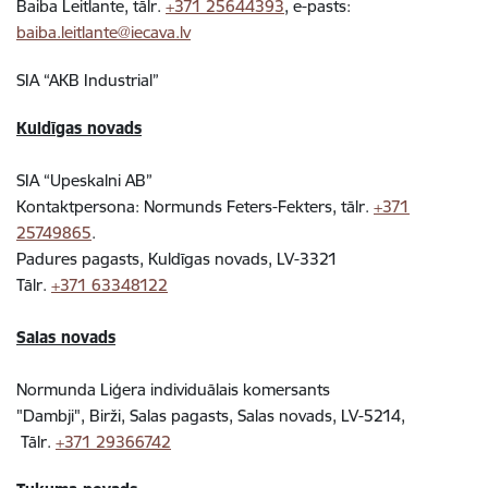
Baiba Leitlante, tālr.
+371 25644393
, e-pasts:
baiba.leitlante@iecava.lv
SIA “AKB Industrial”
Kuldīgas novads
SIA “Upeskalni AB”
Kontaktpersona: Normunds Feters-Fekters, tālr.
+371
25749865
.
Padures pagasts, Kuldīgas novads, LV-3321
Tālr.
+371 63348122
Salas novads
Normunda Liģera individuālais komersants
"Dambji", Birži, Salas pagasts, Salas novads, LV-5214,
Tālr.
+371 29366742