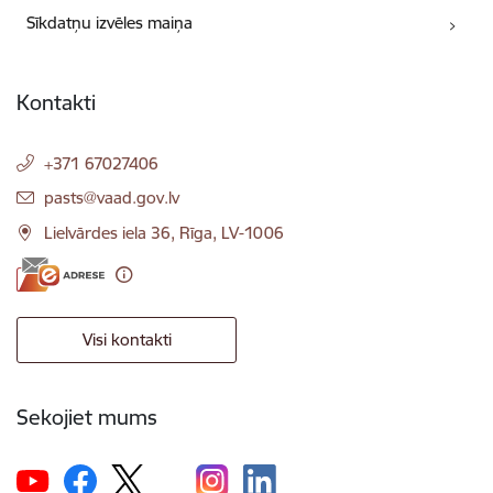
Sīkdatņu izvēles maiņa
Kontakti
+371 67027406
E-pasts:
pasts@vaad.gov.lv
Lielvārdes iela 36, Rīga, LV-1006
Visi kontakti
Sekojiet mums