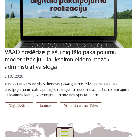
VAAD noslēdzis plašu digitālo pakalpojumu
modernizāciju – lauksaimniekiem mazāk
administratīvā sloga
24.07.2026.
Valsts augu aizsardzības dienests (VAAD) ir noslēdzis plašu digitālo
pakalpojumu un datu apmaiņas risinājumu modernizāciju. Jaunie risinājumi
lauksaimniekiem, uzņēmējiem un nozares speciālistiem…
Digitalizācija
Jaunumi
Projektu aktualitātes