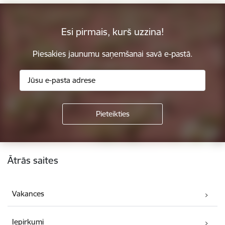
Esi pirmais, kurš uzzina!
Piesakies jaunumu saņemšanai savā e-pastā.
Kājene
Ātrās saites
Vakances
Iepirkumi