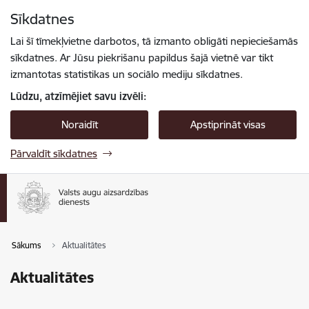
Pāriet uz lapas saturu
Sīkdatnes
Spied
lai meklētu
Enter
Lai šī tīmekļvietne darbotos, tā izmanto obligāti nepieciešamās
sīkdatnes. Ar Jūsu piekrišanu papildus šajā vietnē var tikt
izmantotas statistikas un sociālo mediju sīkdatnes.
Lūdzu, atzīmējiet savu izvēli:
Noraidīt
Apstiprināt visas
Pārvaldīt sīkdatnes
Sākums
Aktualitātes
Aktualitātes