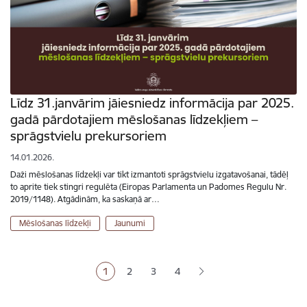
Līdz 31.janvārim jāiesniedz informācija par 2025.
gadā pārdotajiem mēslošanas līdzekļiem –
sprāgstvielu prekursoriem
14.01.2026.
Daži mēslošanas līdzekļi var tikt izmantoti sprāgstvielu izgatavošanai, tādēļ
to aprite tiek stingri regulēta (Eiropas Parlamenta un Padomes Regulu Nr.
2019/1148). Atgādinām, ka saskaņā ar…
Mēslošanas līdzekļi
Jaunumi
Lapošana
1
2
3
4
Pašreizējā lapa
Lapa
Lapa
Lapa