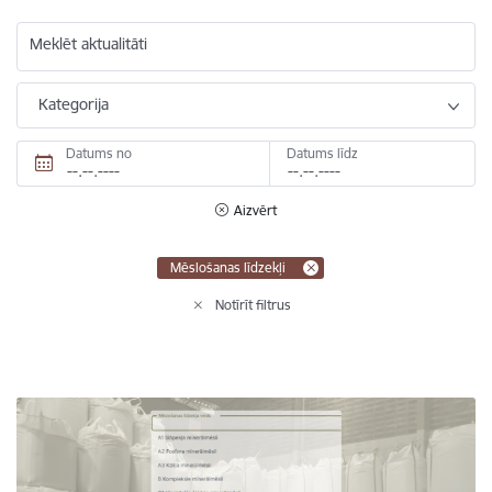
Meklēt aktualitāti
Kategorija
Datums no
Datums līdz
Aizvērt
Mēslošanas līdzekļi
Notīrīt filtrus