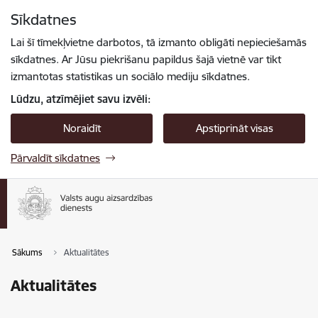
Pāriet uz lapas saturu
Sīkdatnes
Spied
lai meklētu
Enter
Lai šī tīmekļvietne darbotos, tā izmanto obligāti nepieciešamās
sīkdatnes. Ar Jūsu piekrišanu papildus šajā vietnē var tikt
izmantotas statistikas un sociālo mediju sīkdatnes.
Lūdzu, atzīmējiet savu izvēli:
Noraidīt
Apstiprināt visas
Pārvaldīt sīkdatnes
Sākums
Aktualitātes
Aktualitātes