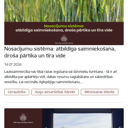
Nosacījumu sistēma: atbildīga saimniekošana,
droša pārtika un tīra vide
14.07.2026.
Lauksaimniecība nav tikai ražas iegūšana vai dzīvnieku turēšana – tā ir arī
atbildība par apkārtējo vidi, dabas resursu saglabāšanu un sabiedrības
veselību. Lai veicinātu ilgtspējīgu saimniekošanu,…
Uzraudzība
Augu aizsardzības līdzekļi
Mēslošanas līdzekļi