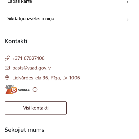
Lapas karte
Sīkdatņu izvēles maiņa
Kontakti
+371 67027406
E-pasts:
pasts@vaad.gov.lv
Lielvārdes iela 36, Rīga, LV-1006
Visi kontakti
Sekojiet mums