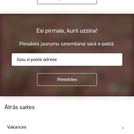
Esi pirmais, kurš uzzina!
Piesakies jaunumu saņemšanai savā e-pastā.
Kājene
Ātrās saites
Vakances