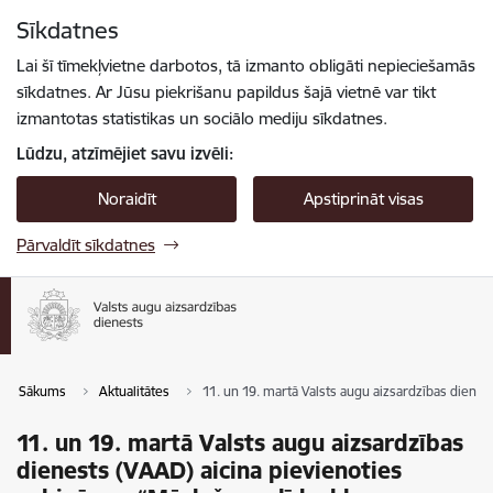
Pāriet uz lapas saturu
Sīkdatnes
Spied
lai meklētu
Enter
Lai šī tīmekļvietne darbotos, tā izmanto obligāti nepieciešamās
sīkdatnes. Ar Jūsu piekrišanu papildus šajā vietnē var tikt
izmantotas statistikas un sociālo mediju sīkdatnes.
Lūdzu, atzīmējiet savu izvēli:
Noraidīt
Apstiprināt visas
Pārvaldīt sīkdatnes
Sākums
Aktualitātes
11. un 19. martā Valsts augu aizsardzības dienes
11. un 19. martā Valsts augu aizsardzības
dienests (VAAD) aicina pievienoties