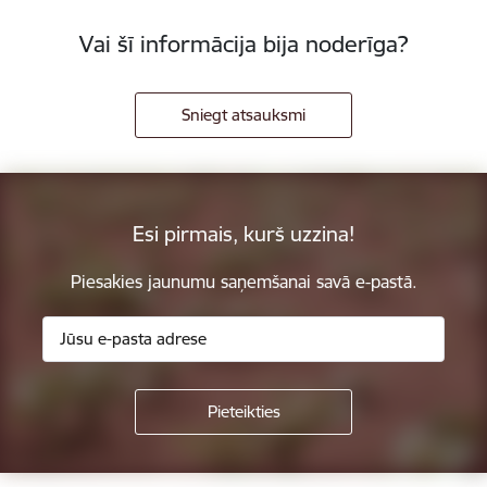
Vai šī informācija bija noderīga?
Sniegt atsauksmi
Esi pirmais, kurš uzzina!
Piesakies jaunumu saņemšanai savā e-pastā.
Kājene