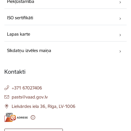
Piekļūstamība
ISO sertifikāti
Lapas karte
Sīkdatņu izvēles maiņa
Kontakti
+371 67027406
E-pasts:
pasts@vaad.gov.lv
Lielvārdes iela 36, Rīga, LV-1006