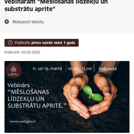
vebināram “Mēslošanas līdzekļu un
substrātu aprite”
Atskaņot tekstu
Publicēts
pirms vairāk nekā 1 gada
Publicēts: 03.03.2025.