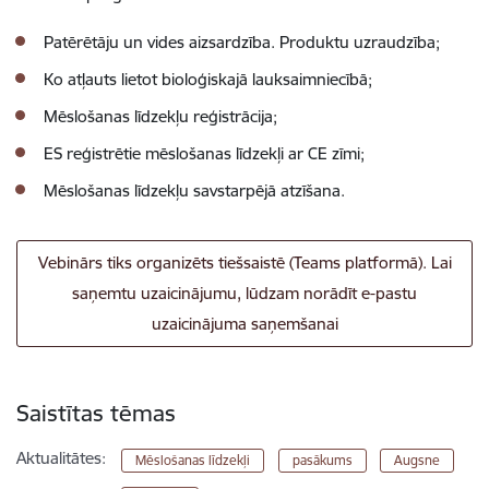
Patērētāju un vides aizsardzība. Produktu uzraudzība;
Ko atļauts lietot bioloģiskajā lauksaimniecībā;
Mēslošanas līdzekļu reģistrācija;
ES reģistrētie mēslošanas līdzekļi ar CE zīmi;
Mēslošanas līdzekļu savstarpējā atzīšana.
Vebinārs tiks organizēts tiešsaistē (Teams platformā). Lai
saņemtu uzaicinājumu, lūdzam norādīt e-pastu
uzaicinājuma saņemšanai
Saistītas tēmas
Aktualitātes:
Mēslošanas līdzekļi
pasākums
Augsne