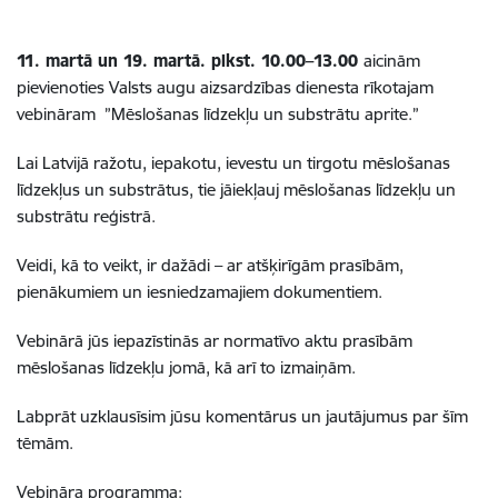
11. martā un 19. martā. plkst. 10.00–13.00
aicinām
pievienoties Valsts augu aizsardzības dienesta rīkotajam
vebināram ”Mēslošanas līdzekļu un substrātu aprite.”
Lai Latvijā ražotu, iepakotu, ievestu un tirgotu mēslošanas
līdzekļus un substrātus, tie jāiekļauj mēslošanas līdzekļu un
substrātu reģistrā.
Veidi, kā to veikt, ir dažādi – ar atšķirīgām prasībām,
pienākumiem un iesniedzamajiem dokumentiem.
Vebinārā jūs iepazīstinās ar normatīvo aktu prasībām
mēslošanas līdzekļu jomā, kā arī to izmaiņām.
Labprāt uzklausīsim jūsu komentārus un jautājumus par šīm
tēmām.
Vebināra programma: