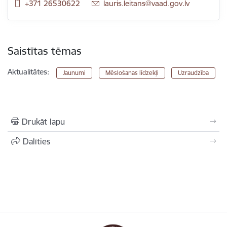
+371 26530622
E-pasts:
lauris.leitans@vaad.gov.lv
Saistītas tēmas
Aktualitātes:
Jaunumi
Mēslošanas līdzekļi
Uzraudzība
Drukāt lapu
Dalīties