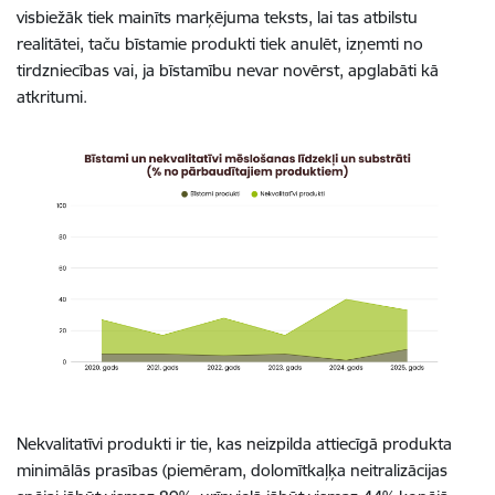
visbiežāk tiek mainīts marķējuma teksts, lai tas atbilstu
realitātei, taču bīstamie produkti tiek anulēt,
izņemti
no
tirdzniecības vai, ja bīstamību nevar novērst, apglabāti kā
atkritumi.
Nekvalitatīvi produkti
ir tie, kas
neizpild
a
attiecīgā produkta
minimālās prasības
(
piemēram,
dolomītkaļķ
a
neitralizācijas