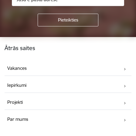
Kājene
Ātrās saites
Vakances
Iepirkumi
Projekti
Par mums