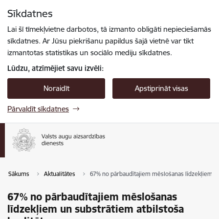
Pāriet uz lapas saturu
Sīkdatnes
Spied
lai meklētu
Enter
Lai šī tīmekļvietne darbotos, tā izmanto obligāti nepieciešamās
sīkdatnes. Ar Jūsu piekrišanu papildus šajā vietnē var tikt
izmantotas statistikas un sociālo mediju sīkdatnes.
Lūdzu, atzīmējiet savu izvēli:
Noraidīt
Apstiprināt visas
Pārvaldīt sīkdatnes
Sākums
Aktualitātes
67% no pārbaudītajiem mēslošanas līdzekļiem un 
67% no pārbaudītajiem mēslošanas
līdzekļiem un substrātiem atbilstoša