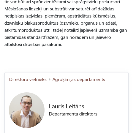
tie var būt
arī
sprādzienbīstami
vai
sprāgstvielu prekurso
ri.
Mēslošanas līdzekļ
i un sub
strāt
i
var saturēt arī dažādas
netipiskas
izejvielas, piemēram,
apstrādātus
kūtsmēslus
,
dzīvnieku blakusproduktus
(
dzīvnieku orgānus un ādas
)
,
atkritumproduktus utt.,
tādēļ
not
e
ikti
jāpievērš uzmanība
gan
b
īstamības
st
andart
frāzēm
, g
an norādēm un
jāievēro
atbilstoši drošības pasākumi.
Direktora vietnieks
Agroķīmijas departaments
Lauris Leitāns
Departamenta direktors