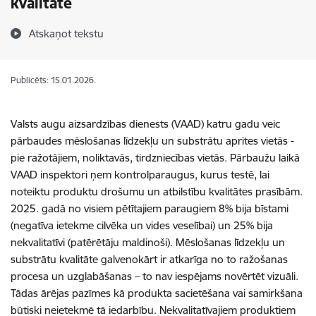
kvalitāte
Atskaņot tekstu
Publicēts: 15.01.2026.
Valsts augu aizsardzības dienests (
VAAD
)
katru gadu
veic
pārbaudes
mēslošanas līdzekļu
un substrātu aprites vietās -
pie ražotājiem, noliktavās, tirdzniecības vietās.
Pārbaužu
laikā
VAAD inspektori ņem
kontrolparaug
us
, k
urus testē
, lai
noteiktu
produktu drošumu un atbilstību
kvalitātes prasīb
ām
.
2025. gadā no visiem
pētītajiem
p
araugiem
8
% bija bīstami
(negatīv
a
ietekm
e
cilvēka un vides veselīb
ai
)
un
25
% bija
nekvalitatīvi
(patērētāju maldinoši)
.
M
ēslošanas līdzekļu un
substrātu kvalitāte
galvenokārt
ir atkarīga no
to
ražošanas
procesa un uzglabāšanas
–
to nav iespējams novērtēt vizuāli.
Tādas ārējas pazīmes kā produkta sacietēšana vai samirkšana
būtiski neietekmē tā iedarbību.
Nekvalitatīvajiem produktiem