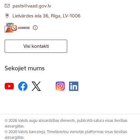
E-pasts:
pasts@vaad.gov.lv
Lielvārdes iela 36, Rīga, LV-1006
Visi kontakti
Sekojiet mums
© 2026 Valsts augu aizsardzības dienests, publicētā satura visas tiesības
aizsargātas.
© 2020 Valsts kanceleja, Tīmekļvietņu vienotās platformas visas tiesības
aizsargātas.