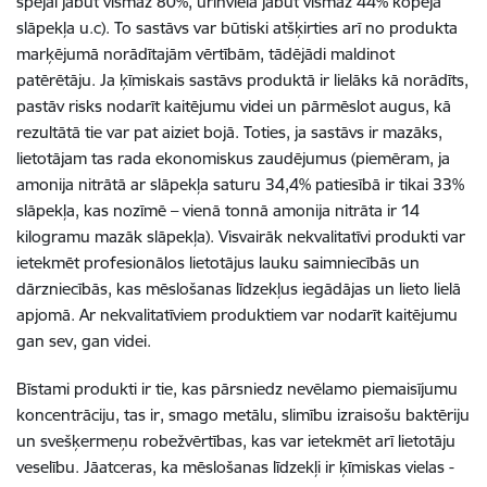
spējai jābūt vismaz 80%
,
urīnvielā jābūt vismaz 44% kopējā
slāpekļa
u
.
c
).
T
o sastāvs
var būtiski atšķirties
arī
no
produkta
marķējumā
norādītajām vērtībām, tādējādi maldinot
patērētāju
.
J
a
ķīmiskais sastāvs
produktā ir
lielāks
kā norādīts,
pastāv risks nodarīt kaitējumu videi
un
pārmēslo
t augus
, kā
rezultātā tie var pat aiziet
bojā.
Toties,
ja sastāvs
ir
mazāks
,
lietotāj
am
tas rada
ekonomisk
us
zaudējum
us (
piemēram,
ja
amonija nitrāt
ā
ar slāpekļa saturu 34,4%
patiesībā ir tikai
33%
slāpek
ļa
,
kas nozīmē
– vienā
tonn
ā
amonija nitrāta
ir
14
kilogramu
mazāk
slāpekļa
)
. Visvairāk
nekvalitatīvi produkti
var
ietekmē
t
profesionālos lietotājus
lauk
u
saimnie
cībās un
dārzniecībās,
kas mēslošanas līdzekļu
s
iegādājas un lieto liel
ā
apjom
ā. A
r nekvalitatīviem produktiem var nodarīt kaitējumu
gan sev, gan videi
.
B
īstami produkt
i
ir tie
,
kas
pārsniedz
nevēlamo
piemaisījumu
koncentrāciju
, tas ir
,
smago metālu, slimību izraisošu
baktēriju
un svešķermeņu robežvērtības
, kas var ietekmēt arī lietotāj
u
veselību.
Jāatceras
,
ka mēslošanas līdzekļi ir ķīmiskas vielas
-