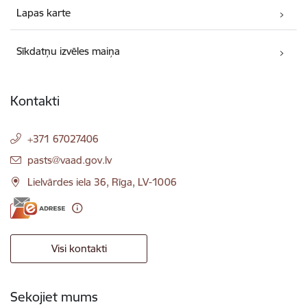
Lapas karte
Sīkdatņu izvēles maiņa
Kontakti
+371 67027406
E-pasts:
pasts@vaad.gov.lv
Lielvārdes iela 36, Rīga, LV-1006
Visi kontakti
Sekojiet mums