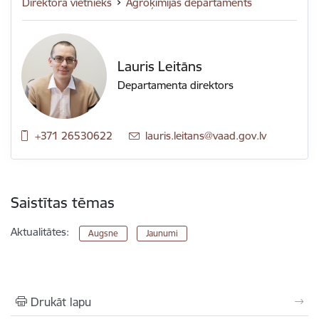
Direktora vietnieks
Agroķīmijas departaments
Lauris Leitāns
Departamenta direktors
+371 26530622
E-pasts:
lauris.leitans@vaad.gov.lv
Saistītas tēmas
Aktualitātes:
Augsne
Jaunumi
Drukāt lapu