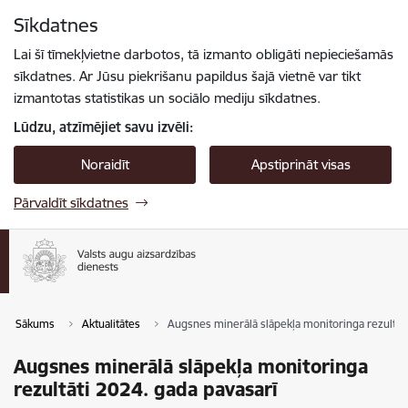
Pāriet uz lapas saturu
Sīkdatnes
Spied
lai meklētu
Enter
Lai šī tīmekļvietne darbotos, tā izmanto obligāti nepieciešamās
sīkdatnes. Ar Jūsu piekrišanu papildus šajā vietnē var tikt
izmantotas statistikas un sociālo mediju sīkdatnes.
Lūdzu, atzīmējiet savu izvēli:
Noraidīt
Apstiprināt visas
Pārvaldīt sīkdatnes
Sākums
Aktualitātes
Augsnes minerālā slāpekļa monitoringa rezultāti
Augsnes minerālā slāpekļa monitoringa
rezultāti 2024. gada pavasarī