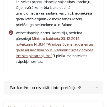
Lai veiktu precīzu slāpekļa vajadzības korekciju,
jāņem vērā konkrēta lauka dati: tā
granulometriskais sastāvs, vai un cik iepriekšējā
gadā lietoti organiskie mēslošanas līdzekļi,
priekšauga pēcietekme u. c. faktori.
Veicot slāpekļa normu korekciju, nedrīkst
pārsniegt
Ministru kabineta 23.12.2014.
noteikumu Nr.834 “Prasības ūdens, augsnes un
gaisa aizsardzībai no lauksaimnieciskās darbības
izraisīta piesārņojuma”
3.pielikumā noteiktās
slāpekļa normas.
Par kartēm un rezultātu interpretāciju