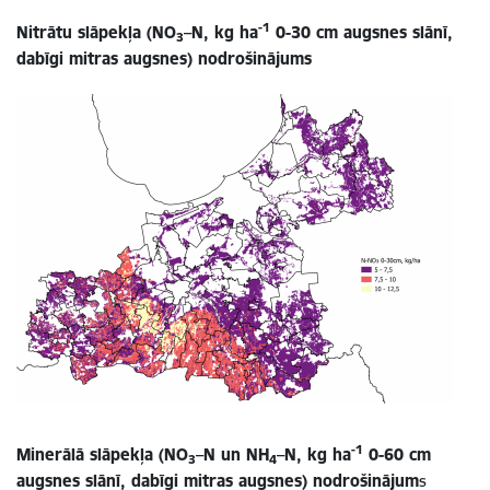
-1
Nitrātu slāpekļa (NO
–N, kg ha
0-30 cm augsnes slānī,
3
dabīgi mitras augsnes) nodrošinājums
-1
Minerālā slāpekļa (NO
–N un NH
–N, kg ha
0-60 cm
3
4
augsnes slānī, dabīgi mitras augsnes) nodrošinājum
s