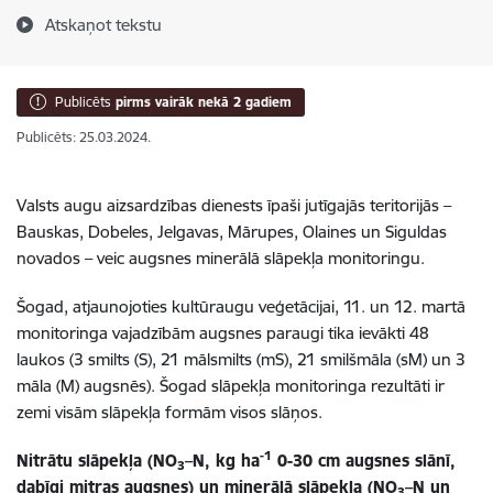
Atskaņot tekstu
Publicēts
pirms vairāk nekā 2 gadiem
Publicēts: 25.03.2024.
Valsts augu aizsardzības dienests īpaši jutīgajās teritorijās –
Bauskas, Dobeles, Jelgavas, Mārupes, Olaines un Siguldas
novados – veic augsnes minerālā slāpekļa monitoringu.
Šogad, atjaunojoties kultūraugu veģetācijai, 11. un 12. martā
monitoringa vajadzībām augsnes paraugi tika ievākti 48
laukos (3 smilts (S), 21 mālsmilts (mS), 21 smilšmāla (sM) un 3
māla (M) augsnēs). Šogad slāpekļa monitoringa rezultāti ir
zemi visām slāpekļa formām visos slāņos.
-1
Nitrātu slāpekļa (NO
–N, kg ha
0-30 cm augsnes slānī,
3
dabīgi mitras augsnes) un minerālā slāpekļa (NO
–N un
3