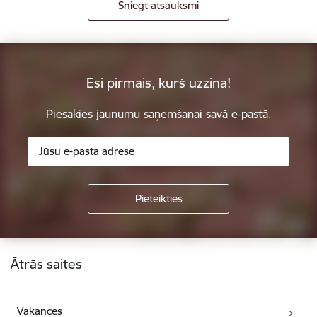
Sniegt atsauksmi
Esi pirmais, kurš uzzina!
Piesakies jaunumu saņemšanai savā e-pastā.
Kājene
Ātrās saites
Vakances