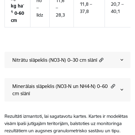
no
11,6
11,8 –
20,7 –
-
kg ha
–
–
37,8
40,1
1
0-60
līdz
28,3
cm
Nitrātu slāpeklis (NO3-N) 0–30 cm slānī
Minerālais slāpeklis (NO3-N un NH4-N) 0–60
cm slānī
Rezultāti izmantoti, lai sagatavotu kartes. Kartes ir modelētas
visām īpaši jutīgajām teritorijām, balstoties uz monitoringa
rezultātiem un augsnes granulometrisko sastāvu un tipu.