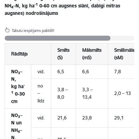
-1
NH
–N, kg ha
0-60 cm augsnes slānī, dabīgi mitras
4
augsnes) nodrošinājums
Tabulu iespējams pabīdīt!
Smilts
Mālsmilts
Smilšmāls
Rādītājs
(S)
(mS)
(sM)
NO
–
vid.
6,5
6,6
7,8
3
N,
no
-
kg ha
3,8 –
3,3 –
–
2,0 – 13
1
0-30
8,0
13,4
līdz
cm
NO
–
3
vid.
21,6
23,8
29,1
N un
NH
–
4
N,