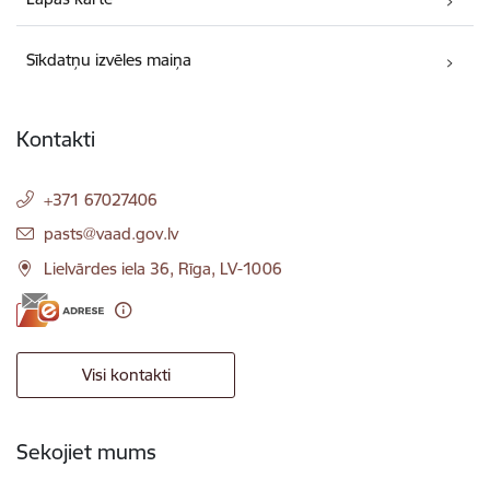
Sīkdatņu izvēles maiņa
Kontakti
+371 67027406
E-pasts:
pasts@vaad.gov.lv
Lielvārdes iela 36, Rīga, LV-1006
Visi kontakti
Sekojiet mums