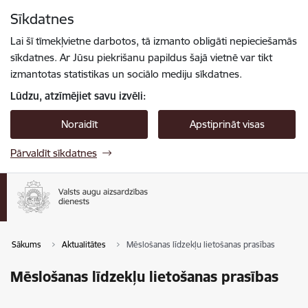
Pāriet uz lapas saturu
Sīkdatnes
Spied
lai meklētu
Enter
Lai šī tīmekļvietne darbotos, tā izmanto obligāti nepieciešamās
sīkdatnes. Ar Jūsu piekrišanu papildus šajā vietnē var tikt
izmantotas statistikas un sociālo mediju sīkdatnes.
Lūdzu, atzīmējiet savu izvēli:
Noraidīt
Apstiprināt visas
Pārvaldīt sīkdatnes
Sākums
Aktualitātes
Mēslošanas līdzekļu lietošanas prasības
Mēslošanas līdzekļu lietošanas prasības