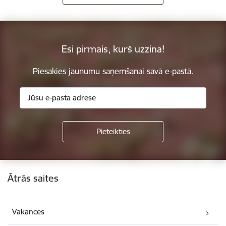
Esi pirmais, kurš uzzina!
Piesakies jaunumu saņemšanai savā e-pastā.
Kājene
Ātrās saites
Vakances