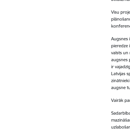
Visu proj
plānošanu
konferen
Augsnes i
pieredze 
valsts un
augsnes p
ir vajadz
Latvijas 
zinātniek
augsne tu
Vairāk pa
Sadarbīb
mazināšan
uzlabošan