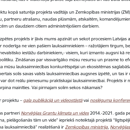
ektu kopā saturēja projekta vadītājs un Zemkopības ministrijas (ZM)
, partneru atrašanu, naudas plūsmām, atskaitēm, komandējumiem,
cēm un daudziem citiem administrējošiem darbiem.
zpētes projekts ir ļāvis mums apzināt un sekot procesiem Latvijas a
ir noderīga ne vien pašiem lauksaimniekiem – ražotājiem tirgum, be
 nevalstisko iestāžu darbiniekiem,- visiem, kuri izmanto augsni kā re
olitiku. Zināšanas par vissvarīgāko mūsu resursu un prasme to efek
īga mūsu lauksaimniecības konkurētspējai un ekosistēmas saglabāšan
spertais solis savas valsts lauksaimniecības augsnes izpētē, un tas i
i var dot reālu pienesumu praktiskajai lauksaimniecībai. Projekts ir 
rpina mainīties. Vai pirmajam solim sekos nākamais?
r projektu –
gala publikācijā un videostāstā
vai
noslēguma konferen
as partneri
Norvēģijas Grantu klimata un vides
2014.-2021. gada p
a, pielāgošanās tām un vide” iepriekš noteiktajā projektā “Ilgtspē
a lauksaimniecībā” realizēšanā ir
Zemkopības ministrija
,
Norvēģija