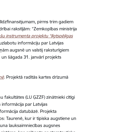
 līdzfinansējumam, pirms trim gadiem
rībai rakstījām: “
Zemkopības ministrija
šu instrumenta projektu “Ilgtspējīgas
i uzlabotu informāciju par Latvijas
ņām augsnē un valstij raksturīgiem
, un šāgada 31. janvārī projekts
nē
.
Projektā radītās kartes drīzumā
 fakultātes (LU ĢZZF) zinātnieki cītīgi
a informācija par Latvijas
nformācija datubāzē. Projekta
s: Taurenē, kur ir tipiska augstiene un
 jauna lauksaimniecības augsnes