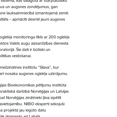
sistēma, kas salāgota ar starptautisko
akumus un augsnes zondējumus, gan
gsne lauksaimniecībā izmantojamā zemē.
ltāts – apmācīti desmit jauni augsnes
oglekļa monitoringa tīkls ar 200 oglekļa
ktos Valsts augu aizsardzības dienesta
orijā. Šie dati ir būtiski un
litikas veidošanai.
 mežzinātnes institūtu “Silava”, kur
ā arī nosaka augsnes oglekļa uzkrājumu.
ģijas Bioekonomikas pētījumu institūta
praktiskā darbībā Norvēģijas un Latvijas
t Norvēģijas zinātnieki ļāva izpētīt
savietojamību. NIBIO eksperti sekojuši
sa projektā jau iegūto datu
āk jāizmanto arī Latvijā.