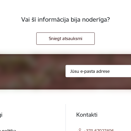
Vai šī informācija bija noderīga?
Sniegt atsauksmi
i
Kontakti
 politika
+371 67027406