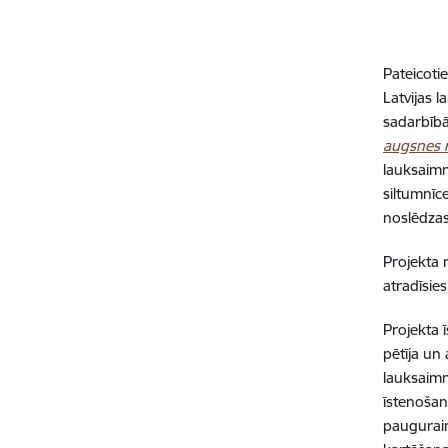
Pateicoti
Latvijas 
sadarbībā
augsnes r
lauksaimn
siltumnīc
noslēdzas.
Projekta 
atradīsie
Projekta 
pētīja un 
lauksaimn
īstenošan
paugurain