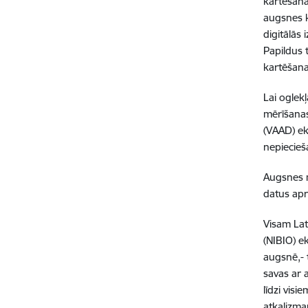
kartēšana
augsnes k
digitālās
Papildus 
kartēšana
Lai oglek
mērīšanas
(VAAD) ek
nepiecieš
Augsnes mo
datus apr
Visam Lat
(NIBIO) e
augsnē,- 
savas ar 
līdzi vis
atkalizman