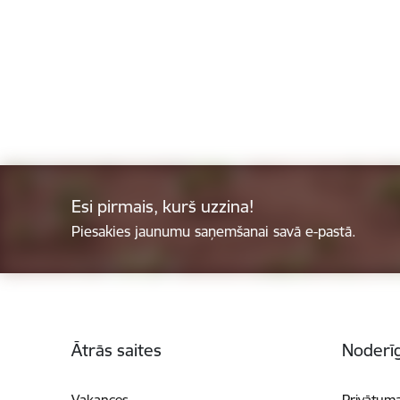
Esi pirmais, kurš uzzina!
Piesakies jaunumu saņemšanai savā e-pastā.
Kājene
Ātrās saites
Noderīg
Vakances
Privātuma