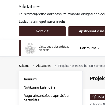
Pāriet uz lapas saturu
Sīkdatnes
Lai šī tīmekļvietne darbotos, tā izmanto obligāti nepiec
Lūdzu, atzīmējiet savu izvēli:
Noraidīt
Apstiprināt visas
Par mums
Sākums
Aktualitātes
Projekts noslēdzas, bet lauksaimniec
Projek
Jaunumi
Notikumu kalendārs
Augu aizsardzības apmācību
Publi
kalendārs
Publicēts: 