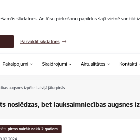
iešamās sīkdatnes. Ar Jūsu piekrišanu papildus šajā vietnē var tikt i
Pārvaldīt sīkdatnes
Pakalpojumi
Skaidrojumi
Aktualitātes
Kontakti
ības augsnes izpētei Latvijā jāturpinās
ts noslēdzas, bet lauksaimniecības augsnes iz
cēts
pirms vairāk nekā 2 gadiem
08.02.2024.