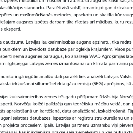
s izpētes metodika un mūsdienām atbilstoša augsnes klasifikācijas 
lasifikācijas standartu. Paralēli visā valstī, izmantojot gan dziļr
 izpētes un mašīnmācīšanās metodes, apsekota un skaitīta kūdrau
tiešajam augsnes izpētes darbam tika rīkotas arī mācības, kuru rezu
s eksperti.
ļa daudzumu Latvijas lauksaimniecības augsnē apzinātu, tika radīts 
 punktiem un izveidota datubāze par oglekļa krājumiem. Visos pun
sperti ņēma augsnes paraugus, ko analizēja VAAD Agroķīmijas laborat
ami ilgtspējīgai Latvijas zemes izmantošanai un klimata pārmaiņu po
nitoringā iegūtie analīžu dati paralēli tiek analizēti Latvijas Valsts
aksta iekļaušanai siltumnīcefekta gāzu emisiju (SEG) aprēķinos, k
vijas lauksaimniecības zemes trīs gadu pētījumam līdzās bija Norvē
ksperti. Norvēģu kolēģi palīdzēja gan teorētisku mācību veidā, gan 
tās aprakstīšanā un kartēšanā, datu analizēšanā, izskaidrošanā. Tāpa
augsni saistītās datubāzes, iepazīties ar reģistru strukturēšanu un 
iem projekta procesiem. Īpašu Latvijas partneru uzmanību viņi pievēr
tošanai, kas ir ikdienišķa prakse šajā ziemeļvalstī un kas būtu aktīv