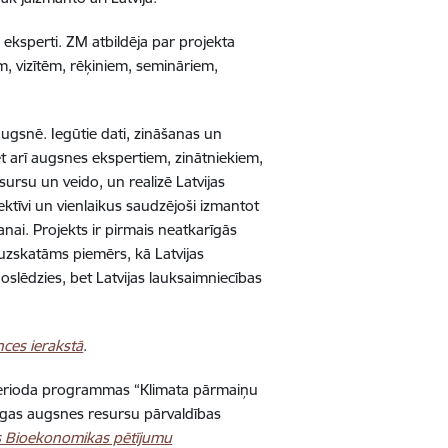
 eksperti. ZM atbildēja par projekta
 vizītēm, rēķiniem, semināriem,
ugsnē. Iegūtie dati, zināšanas un
t arī augsnes ekspertiem, zinātniekiem,
sursu un veido, un realizē Latvijas
tīvi un vienlaikus saudzējoši izmantot
ai. Projekts ir pirmais neatkarīgās
r uzskatāms piemērs, kā Latvijas
noslēdzies, bet Latvijas lauksaimniecības
ces ierakstā
.
erioda programmas “Klimata pārmaiņu
jīgas augsnes resursu pārvaldības
s Bioekonomikas pētījumu