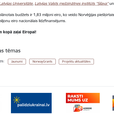
Latvijas Universitāte
,
Latvijas Valsts mežzinātnes institūts “Silava”
u
plānotais budžets ir 1,83 miljoni eiro, ko veido Norvēģijas piešķirta
iljonu eiro nacionālais līdzfinansējums.
 kopā zaļai Eiropai!
tas tēmas
es:
Jaunumi
NorwayGrants
Projektu aktualitātes