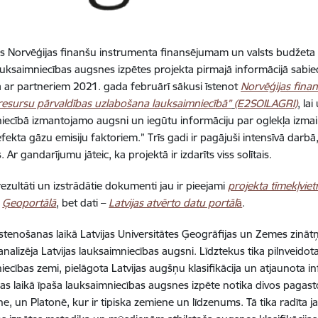
es Norvēģijas finanšu instrumenta finansējumam un valsts budžeta
lauksaimniecības augsnes izpētes projekta pirmajā informācijā sabied
 ar partneriem 2021. gada februārī sākusi īstenot
Norvēģijas finan
esursu pārvaldības uzlabošana lauksaimniecībā”
(E2SOILAGRI)
, la
iecībā izmantojamo augsni un iegūtu informāciju par oglekļa izmai
efekta gāzu emisiju faktoriem.” Trīs gadi ir pagājuši intensīvā darbā
 Ar gandarījumu jāteic, ka projektā ir izdarīts viss solītais.
rezultāti un izstrādātie dokumenti jau ir pieejami
projekta tīmekļviet
s
Ģeoportālā
, bet dati –
Latvijas atvērto datu portāl
ā
.
īstenošanas laikā Latvijas Universitātes Ģeogrāfijas un Zemes zinātņu
analizēja Latvijas lauksaimniecības augsni. Līdztekus tika pilnveidot
iecības zemi, pielāgota Latvijas augšņu klasifikācija un atjaunota i
as laikā īpaša lauksaimniecības augsnes izpēte notika divos pagasto
e, un Platonē, kur ir tipiska zemiene un līdzenums. Tā tika radīta