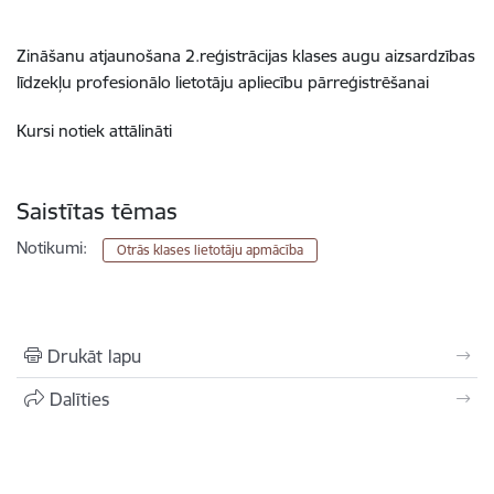
Zināšanu atjaunošana 2.reģistrācijas klases augu aizsardzības
līdzekļu profesionālo lietotāju apliecību pārreģistrēšanai
Kursi notiek attālināti
Saistītas tēmas
Notikumi:
Otrās klases lietotāju apmācība
Drukāt lapu
Dalīties