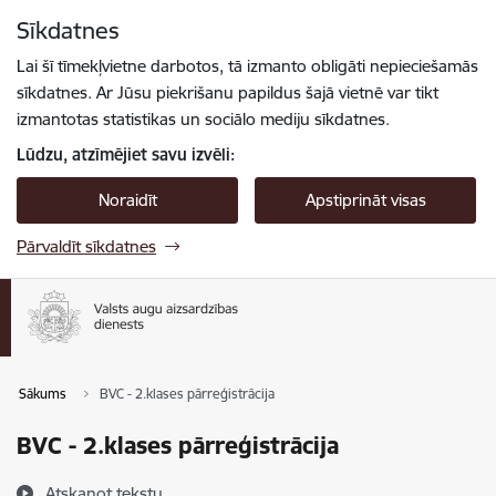
Pāriet uz lapas saturu
Sīkdatnes
Spied
lai meklētu
Enter
Lai šī tīmekļvietne darbotos, tā izmanto obligāti nepieciešamās
sīkdatnes. Ar Jūsu piekrišanu papildus šajā vietnē var tikt
izmantotas statistikas un sociālo mediju sīkdatnes.
Lūdzu, atzīmējiet savu izvēli:
Noraidīt
Apstiprināt visas
Pārvaldīt sīkdatnes
Sākums
BVC - 2.klases pārreģistrācija
BVC - 2.klases pārreģistrācija
Atskaņot tekstu