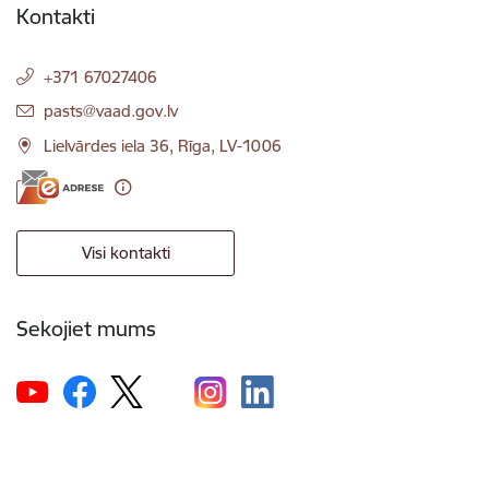
Kontakti
+371 67027406
E-pasts:
pasts@vaad.gov.lv
Lielvārdes iela 36, Rīga, LV-1006
Visi kontakti
Sekojiet mums