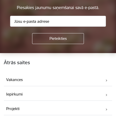
Piesakies jaunumu saņemšanai savā e-pastā.
Kājene
Ātrās saites
Vakances
Iepirkumi
Projekti