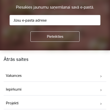
Piesakies jaunumu saņemšanai savā e-pastā.
Kājene
Ātrās saites
Vakances
Iepirkumi
Projekti