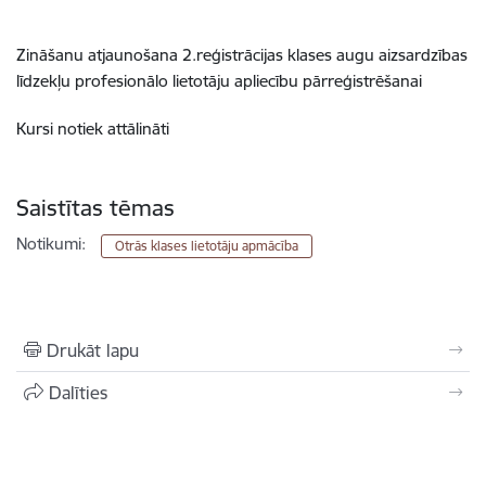
Zināšanu atjaunošana 2.reģistrācijas klases augu aizsardzības
līdzekļu profesionālo lietotāju apliecību pārreģistrēšanai
Kursi notiek attālināti
Saistītas tēmas
Notikumi:
Otrās klases lietotāju apmācība
Drukāt lapu
Dalīties