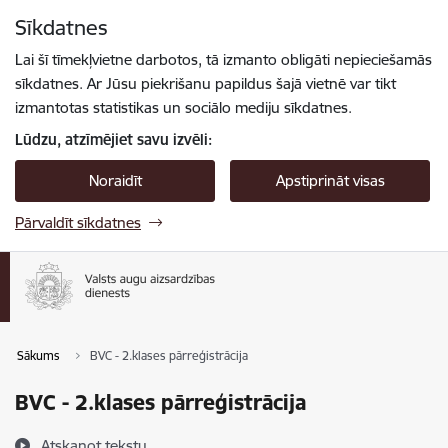
Pāriet uz lapas saturu
Sīkdatnes
Spied
lai meklētu
Enter
Lai šī tīmekļvietne darbotos, tā izmanto obligāti nepieciešamās
sīkdatnes. Ar Jūsu piekrišanu papildus šajā vietnē var tikt
izmantotas statistikas un sociālo mediju sīkdatnes.
Lūdzu, atzīmējiet savu izvēli:
Noraidīt
Apstiprināt visas
Pārvaldīt sīkdatnes
Sākums
BVC - 2.klases pārreģistrācija
BVC - 2.klases pārreģistrācija
Atskaņot tekstu