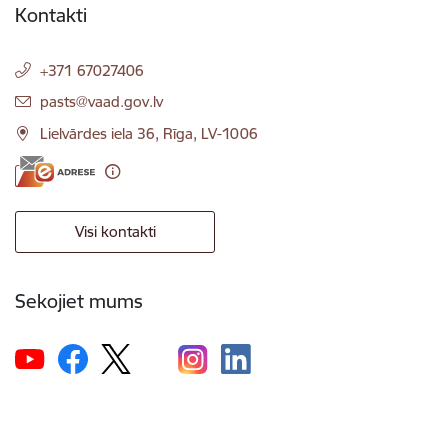
Kontakti
+371 67027406
E-pasts:
pasts@vaad.gov.lv
Lielvārdes iela 36, Rīga, LV-1006
Visi kontakti
Sekojiet mums