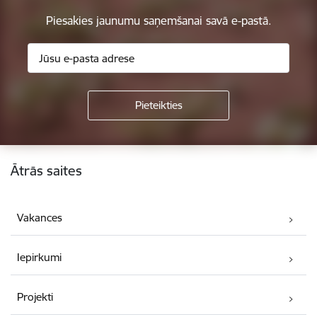
Piesakies jaunumu saņemšanai savā e-pastā.
Kājene
Ātrās saites
Vakances
Iepirkumi
Projekti