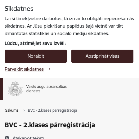
Pāriet uz lapas saturu
Sīkdatnes
Spied
lai meklētu
Enter
Lai šī tīmekļvietne darbotos, tā izmanto obligāti nepieciešamās
sīkdatnes. Ar Jūsu piekrišanu papildus šajā vietnē var tikt
izmantotas statistikas un sociālo mediju sīkdatnes.
Lūdzu, atzīmējiet savu izvēli:
Noraidīt
Apstiprināt visas
Pārvaldīt sīkdatnes
Sākums
BVC - 2.klases pārreģistrācija
BVC - 2.klases pārreģistrācija
Atskaņot tekstu