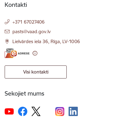
Kontakti
+371 67027406
E-pasts:
pasts@vaad.gov.lv
Lielvārdes iela 36, Rīga, LV-1006
Visi kontakti
Sekojiet mums