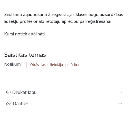
Zināšanu atjaunošana 2.reģistrācijas klases augu aizsardzības
līdzekļu profesionālo lietotāju apliecību pārreģistrēšanai
Kursi notiek attālināti
Saistītas tēmas
Notikumi:
Otrās klases lietotāju apmācība
Drukāt lapu
Dalīties