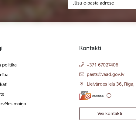
i
Kontakti
 politika
+371 67027406
E-pasts:
pasts@vaad.gov.lv
mība
Lielvārdes iela 36, Rīga
ikāti
te
izvēles maiņa
Visi kontakti