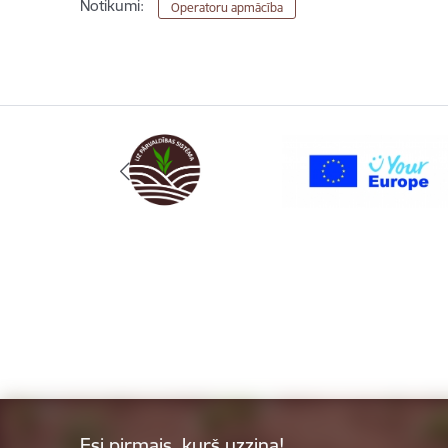
Notikumi:
Operatoru apmācība
Esi pirmais, kurš uzzina!