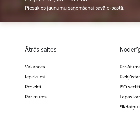
Piesakies jaunumu saņemšanai savā e-pastā.
Kājene
Ātrās saites
Noderīg
Vakances
Privātuma
Iepirkumi
Piekļūsta
Projekti
ISO sertif
Par mums
Lapas kar
Sīkdatņu 