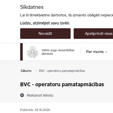
Pāriet uz lapas saturu
Sīkdatnes
Lai šī tīmekļvietne darbotos, tā izmanto obligāti nepiec
Lūdzu, atzīmējiet savu izvēli:
Noraidīt
Apstiprināt visas
Par mums
Sākums
BVC - operatoru pamatapmācības
BVC - operatoru pamatapmācības
Atskaņot tekstu
Publicēts: 29.10.2020.