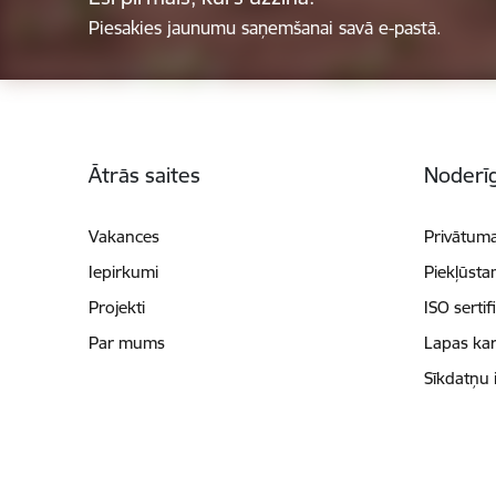
Piesakies jaunumu saņemšanai savā e-pastā.
Kājene
Ātrās saites
Noderīg
Vakances
Privātuma
Iepirkumi
Piekļūsta
Projekti
ISO sertif
Par mums
Lapas kar
Sīkdatņu 