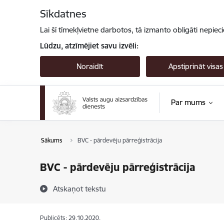
Pāriet uz lapas saturu
Sīkdatnes
Lai šī tīmekļvietne darbotos, tā izmanto obligāti nepiec
Lūdzu, atzīmējiet savu izvēli:
Noraidīt
Apstiprināt visas
Par mums
Sākums
BVC - pārdevēju pārreģistrācija
BVC - pārdevēju pārreģistrācija
Atskaņot tekstu
Publicēts: 29.10.2020.