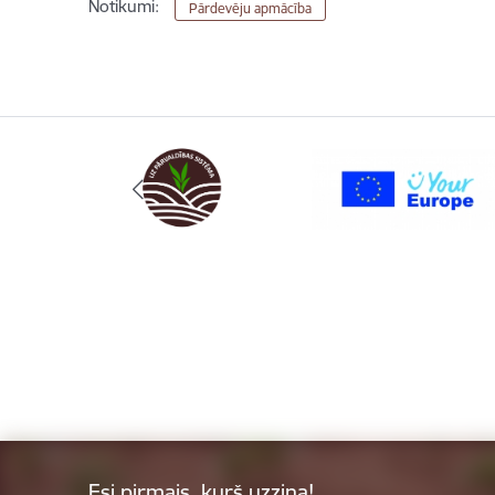
Notikumi:
Pārdevēju apmācība
Esi pirmais, kurš uzzina!