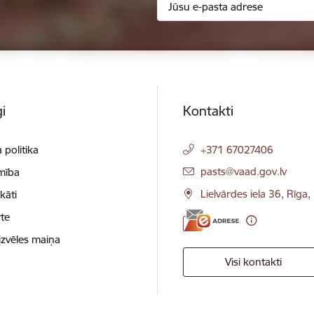
i
Kontakti
 politika
+371 67027406
E-pasts:
pasts@vaad.gov.lv
mība
Lielvārdes iela 36, Rīga
ikāti
te
izvēles maiņa
Visi kontakti