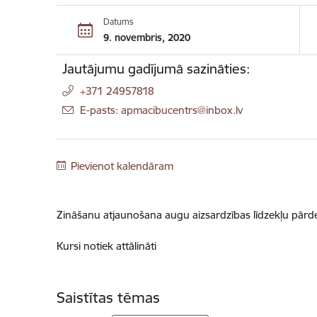
Datums
9. novembris, 2020
Jautājumu gadījumā sazināties:
+371 24957818
E-pasts: apmacibucentrs@inbox.lv
Pievienot kalendāram
Zināšanu atjaunošana augu aizsardzības līdzekļu pārde
Kursi notiek attālināti
Saistītas tēmas