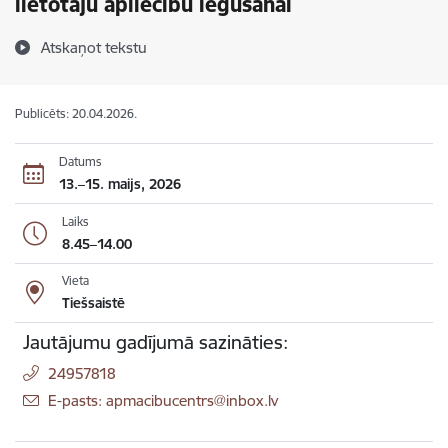
lietotāju apliecību iegūšanai
Atskaņot tekstu
Publicēts: 20.04.2026.
Datums
13.–15. maijs, 2026
Laiks
8.45–14.00
Vieta
Tiešsaistē
Jautājumu gadījumā sazināties:
24957818
E-pasts: apmacibucentrs@inbox.lv