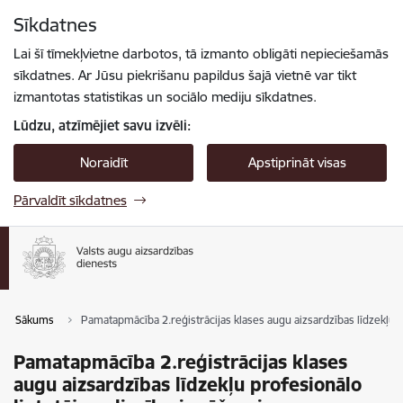
Pāriet uz lapas saturu
Sīkdatnes
Spied
lai meklētu
Enter
Lai šī tīmekļvietne darbotos, tā izmanto obligāti nepieciešamās
sīkdatnes. Ar Jūsu piekrišanu papildus šajā vietnē var tikt
izmantotas statistikas un sociālo mediju sīkdatnes.
Lūdzu, atzīmējiet savu izvēli:
Noraidīt
Apstiprināt visas
Pārvaldīt sīkdatnes
Sākums
Pamatapmācība 2.reģistrācijas klases augu aizsardzības līdzekļu p
Pamatapmācība 2.reģistrācijas klases
augu aizsardzības līdzekļu profesionālo