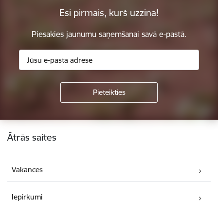
Esi pirmais, kurš uzzina!
Piesakies jaunumu saņemšanai savā e-pastā.
Kājene
Ātrās saites
Vakances
Iepirkumi