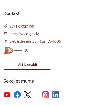
Kontakti
+371 67027406
E-pasts:
pasts@vaad.gov.lv
Lielvārdes iela 36, Rīga, LV-1006
Visi kontakti
Sekojiet mums