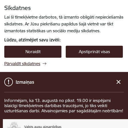
Pāriet uz lapas saturu
Sīkdatnes
Spied
lai meklētu
Enter
Lai šī tīmekļvietne darbotos, tā izmanto obligāti nepieciešamās
sīkdatnes. Ar Jūsu piekrišanu papildus šajā vietnē var tikt
izmantotas statistikas un sociālo mediju sīkdatnes.
Lūdzu, atzīmējiet savu izvēli:
Noraidīt
Apstiprināt visas
Pārvaldīt sīkdatnes
Izmaiņas
Informējam, ka 13. augustā no plkst. 19.00 ir iespējami
īslaicīgi tīmekļvietnes darbības traucējumi, jo tiks veikti
uzturēšanas darbi. Atvainojamies par sagādātajām neērtībām!