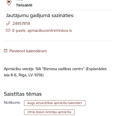
Tiešsaistē
Jautājumu gadījumā sazināties:
24957818
E-pasts: apmacibucentrs@inbox.lv
Pievienot kalendāram
Apmācību veicējs: SIA "Biznesa vadības centrs" (Esplanādes
iela 8-6, Rīga, LV-1016)
Saistītas tēmas
Notikumi:
Augu aizsardzības apmācību kalendārs
Otrās klases lietotāju apmācība