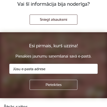
Vai šī informācija bija noderīga?
Sniegt atsauksmi
Esi pirmais, kurš uzzina!
Piesakies jaunumu saņemšanai savā e-pastā.
Kājene
Ātrās saites