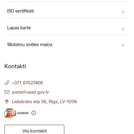
ISO sertifikāti
Lapas karte
Sīkdatņu izvēles maiņa
Kontakti
+371 67027406
E-pasts:
pasts@vaad.gov.lv
Lielvārdes iela 36, Rīga, LV-1006
Visi kontakti