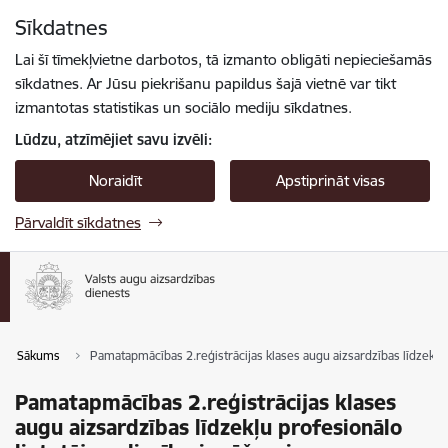
Pāriet uz lapas saturu
Sīkdatnes
Spied
lai meklētu
Enter
Lai šī tīmekļvietne darbotos, tā izmanto obligāti nepieciešamās
sīkdatnes. Ar Jūsu piekrišanu papildus šajā vietnē var tikt
izmantotas statistikas un sociālo mediju sīkdatnes.
Lūdzu, atzīmējiet savu izvēli:
Noraidīt
Apstiprināt visas
Pārvaldīt sīkdatnes
Sākums
Pamatapmācības 2.reģistrācijas klases augu aizsardzības līdzekļu 
Pamatapmācības 2.reģistrācijas klases
augu aizsardzības līdzekļu profesionālo