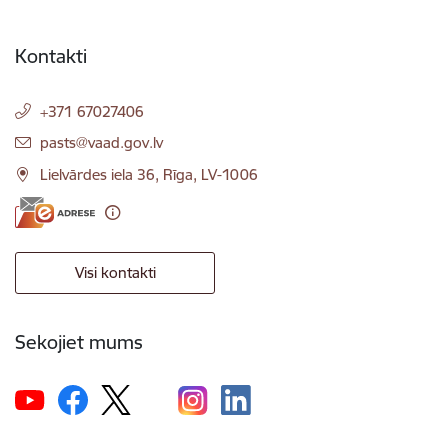
Kontakti
+371 67027406
E-pasts:
pasts@vaad.gov.lv
Lielvārdes iela 36, Rīga, LV-1006
Visi kontakti
Sekojiet mums