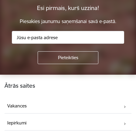
Esi pirmais, kurš uzzina!
Piesakies jaunumu saņemšanai savā e-pastā.
Kājene
Ātrās saites
Vakances
Iepirkumi