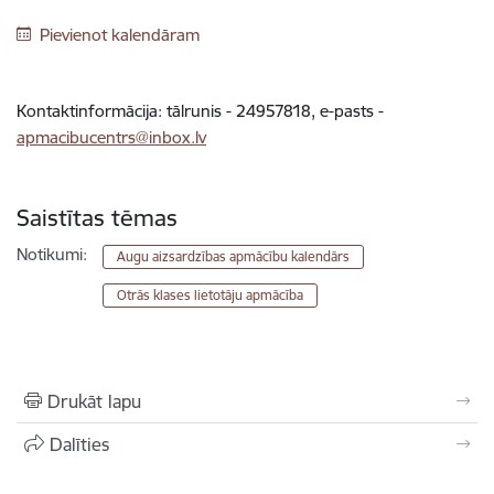
Pievienot kalendāram
Kontaktinformācija: tālrunis - 24957818, e-pasts -
apmacibucentrs@inbox.lv
Saistītas tēmas
Notikumi:
Augu aizsardzības apmācību kalendārs
Otrās klases lietotāju apmācība
Drukāt lapu
Dalīties