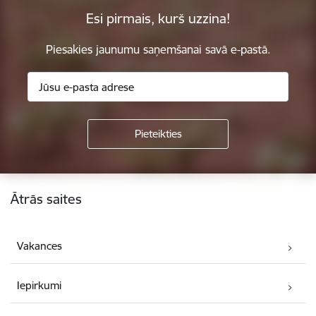
Esi pirmais, kurš uzzina!
Piesakies jaunumu saņemšanai savā e-pastā.
Kājene
Ātrās saites
Vakances
Iepirkumi