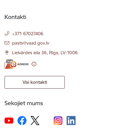
Kontakti
+371 67027406
E-pasts:
pasts@vaad.gov.lv
Lielvārdes iela 36, Rīga, LV-1006
Visi kontakti
Sekojiet mums