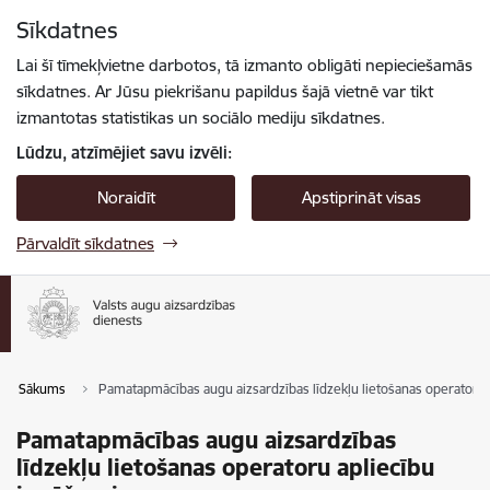
Pāriet uz lapas saturu
Sīkdatnes
Spied
lai meklētu
Enter
Lai šī tīmekļvietne darbotos, tā izmanto obligāti nepieciešamās
sīkdatnes. Ar Jūsu piekrišanu papildus šajā vietnē var tikt
izmantotas statistikas un sociālo mediju sīkdatnes.
Lūdzu, atzīmējiet savu izvēli:
Noraidīt
Apstiprināt visas
Pārvaldīt sīkdatnes
Sākums
Pamatapmācības augu aizsardzības līdzekļu lietošanas operatoru 
Pamatapmācības augu aizsardzības
līdzekļu lietošanas operatoru apliecību