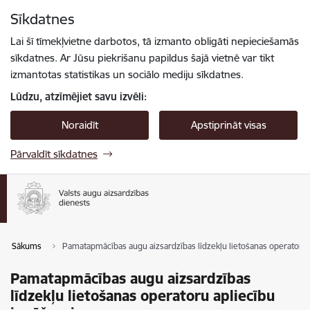
Pāriet uz lapas saturu
Sīkdatnes
Spied
lai meklētu
Enter
Lai šī tīmekļvietne darbotos, tā izmanto obligāti nepieciešamās
sīkdatnes. Ar Jūsu piekrišanu papildus šajā vietnē var tikt
izmantotas statistikas un sociālo mediju sīkdatnes.
Lūdzu, atzīmējiet savu izvēli:
Noraidīt
Apstiprināt visas
Pārvaldīt sīkdatnes
Sākums
Pamatapmācības augu aizsardzības līdzekļu lietošanas operatoru 
Pamatapmācības augu aizsardzības
līdzekļu lietošanas operatoru apliecību