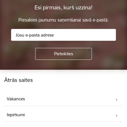
Esi pirmais, kurš uzzina!
Piesakies jaunumu saņemšanai savā e-pastā.
Kājene
Ātrās saites
Vakances
Iepirkumi