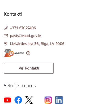
Kontakti
+371 67027406
E-pasts:
pasts@vaad.gov.lv
Lielvārdes iela 36, Rīga, LV-1006
Visi kontakti
Sekojiet mums